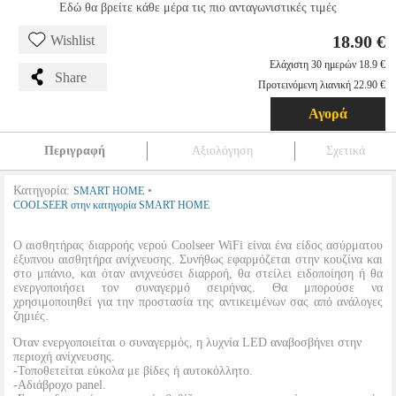
Εδώ θα βρείτε κάθε μέρα τις πιο ανταγωνιστικές τιμές
18.90 €
Wishlist
Ελάχιστη 30 ημερών 18.9 €
Share
Προτεινόμενη λιανική 22.90 €
Αγορά
Περιγραφή
Αξιολόγηση
Σχετικά
Κατηγορία:
•
SMART HOME
COOLSEER στην κατηγορία SMART HOME
Ο αισθητήρας διαρροής νερού Coolseer WiFi είναι ένα είδος ασύρματου
έξυπνου αισθητήρα ανίχνευσης. Συνήθως εφαρμόζεται στην κουζίνα και
στο μπάνιο, και όταν ανιχνεύσει διαρροή, θα στείλει ειδοποίηση ή θα
ενεργοποιήσει τον συναγερμό σειρήνας. Θα μπορούσε να
χρησιμοποιηθεί για την προστασία της αντικειμένων σας από ανάλογες
ζημιές.
Όταν ενεργοποιείται ο συναγερμός, η λυχνία LED αναβοσβήνει στην
περιοχή ανίχνευσης.
-Τοποθετείται εύκολα με βίδες ή αυτοκόλλητο.
-Αδιάβροχο panel.