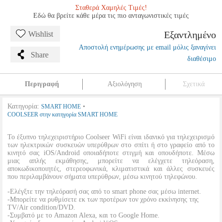
Σταθερά Χαμηλές Τιμές!
Εδώ θα βρείτε κάθε μέρα τις πιο ανταγωνιστικές τιμές
Εξαντλημένο
Wishlist
Αποστολή ενημέρωσης με email μόλις ξαναγίνει
Share
διαθέσιμο
Περιγραφή
Αξιολόγηση
Σχετικά
Κατηγορία:
•
SMART HOME
COOLSEER στην κατηγορία SMART HOME
Το έξυπνο τηλεχειριστήριο Coolseer WiFi είναι ιδανικό για τηλεχειρισμό
των ηλεκτρικών συσκευών υπερύθρων στο σπίτι ή στο γραφείο από το
κινητό σας iOS/Android οποιαδήποτε στιγμή και οπουδήποτε. Μέσω
μιας απλής εκμάθησης, μπορείτε να ελέγχετε τηλεόραση,
αποκωδικοποιητές, στερεοφωνικά, κλιματιστικά και άλλες συσκευές
που περιλαμβάνουν σήματα υπερύθρων, μέσω κινητού τηλεφώνου.
-Ελέγξτε την τηλεόρασή σας από το smart phone σας μέσω internet.
-Μπορείτε να ρυθμίσετε εκ των προτέρων τον χρόνο εκκίνησης της
TV/Air condition/DVD.
-Συμβατό με το Amazon Alexa, και το Google Home.