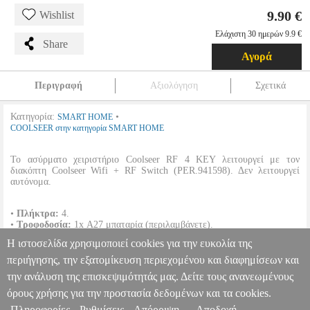
9.90 €
Wishlist
Ελάχιστη 30 ημερών 9.9 €
Share
Αγορά
Περιγραφή
Αξιολόγηση
Σχετικά
Κατηγορία:
•
SMART HOME
COOLSEER στην κατηγορία SMART HOME
Το ασύρματο χειριστήριο Coolseer RF 4 KEY λειτουργεί με τον
διακόπτη Coolseer Wifi + RF Switch (PER.941598). Δεν λειτουργεί
αυτόνομα.
•
Πλήκτρα:
4.
•
Τροφοδοσία:
1x Α27 μπαταρία (περιλαμβάνετε).
•
Υλικό κατασκευής:
Πυρίμαχο πλαστικό υλικό PC+ABS.
Η ιστοσελίδα χρησιμοποιεί cookies για την ευκολία της
•
Ασύρματη σύνδεση:
RF433.
•
Πρόσθετα χαρακτηριστικά:
Δεν χρειάζεται καλωδίωση.
περιήγησης, την εξατομίκευση περιεχομένου και διαφημίσεων και
την ανάλυση της επισκεψιμότητάς μας. Δείτε τους ανανεωμένους
COOLSEER RF 4 KEY REMOTE CONTROLLER FOR RF
SWITCH BLUE BLACK
PER.222132
PER.222132
COOLSEER
όρους χρήσης για την προστασία δεδομένων και τα cookies.
COOLSEER
SMART HOME
Κατηγορία: SMART HOME
Πληροφορίες
Ρυθμίσεις
Απόρριψη
Αποδοχή