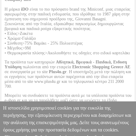
Η μάρκα
iDO
είναι το πιο πρόσφατο brand της Miniconf, μιας εταιρείας
αφιερωμένης στην παιδική ενδυμασία, που ιδρύθηκε το 1987 χάρη στην
έμπνευση του σημερινού προέδρου της, Giovanni Basagni.
Ξεκινώντας από την Ιταλία, εδραιώθηκε παγκοσμίως δημιουργώντας
βρεφικά και παιδικά ρούχα εξαιρετικής ποιότητας.
• Είδος>Ζακέτα
• Χρώμα>Γαλάζιο
• Σύνθεση>75% Βαμάκι - 25% Πολυεστέρας
• Μέγεθος>9Μ
• Θερμοκρασία πλύσης>Ακολουθήστε τις οδηγίες στο ειδικό καρτελάκι
Τα προϊόντα των κατηγοριών
Αθλητικά, Βρεφικά - Παιδικά, Ενδυση
Υπόδηση
πωλούνται από την εταιρεία
Electronic Shopping Greece ΑΕ
σε συνεργασία με το site
Plus4u.gr
. Η υποστήριξη μετά την πώληση και
οι εγγυήσεις των προϊόντων αυτών παρέχονται από την ίδια εταιρεία
μέσα από το site www.plus4u.gr και το τηλεφωνικό κέντρο 211 2000
700.
Μπορείτε να συνδυάσετε τα προϊόντα αυτά με τα υπόλοιπα προϊόντα του
e-shop.gr και να τα παραλάβετε μαζί ώστε να μειώσετε τα έξοδα
αποστολής. Μπορείτε επίσης να παραλάβετε από οποιοδήποτε eshop
Η ιστοσελίδα χρησιμοποιεί cookies για την ευκολία της
point με μηδενικά έξοδα αποστολής ανεξαρτήτως ύψους παραγγελίας!
περιήγησης, την εξατομίκευση περιεχομένου και διαφημίσεων και
την ανάλυση της επισκεψιμότητάς μας. Δείτε τους ανανεωμένους
ΒΡΕΦΙΚΟ ΜΠΟΥΦΑΝ IDO 4.V227/00 ΓΑΛΑΖΙΟ (74 ΕΚ.)-(6-9
ΜΗΝΩΝ)
PL1.152043224
PL1.152043224
IDO
IDO
ΑΓΟΡΙ-
όρους χρήσης για την προστασία δεδομένων και τα cookies.
ΜΠΟΥΦΑΝ-ΣΑΚΑΚΙΑ
Κατηγορία: ΑΓΟΡΙ-ΜΠΟΥΦΑΝ-