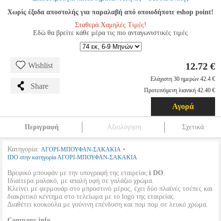
Χωρίς έξοδα αποστολής για παραλαβή από οποιοδήποτε eshop point!
Σταθερά Χαμηλές Τιμές!
Εδώ θα βρείτε κάθε μέρα τις πιο ανταγωνιστικές τιμές
12.72 €
Wishlist
Ελάχιστη 30 ημερών 42.4 €
Share
Προτεινόμενη λιανική 42.40 €
Αγορά
Περιγραφή
Αξιολόγηση
Σχετικά
Κατηγορία:
•
ΑΓΟΡΙ-ΜΠΟΥΦΑΝ-ΣΑΚΑΚΙΑ
IDO στην κατηγορία ΑΓΟΡΙ-ΜΠΟΥΦΑΝ-ΣΑΚΑΚΙΑ
Βρεφικό μπουφάν με την υπογραφή της εταιρείας
i DO
.
Ιδιαίτερα μαλακό, με απαλή υφή σε γαλάζιο χρώμα.
Κλείνει με φερμουάρ στο μπροστινό μέρος, έχει δύο πλαϊνές τσέπες και
διακριτικό κέντημα στο τελείωμα με το logo της εταιρείας.
Διαθέτει κουκούλα με γούνινη επένδυση και πομ πομ σε λευκό χρώμα.
Company info