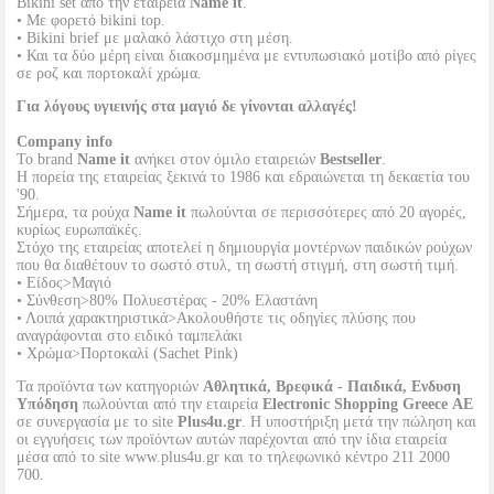
Bikini set από την εταιρεία
Name it
.
• Με φορετό bikini top.
• Bikini brief με μαλακό λάστιχο στη μέση.
• Και τα δύο μέρη είναι διακοσμημένα με εντυπωσιακό μοτίβο από ρίγες
σε ροζ και πορτοκαλί χρώμα.
Για λόγους υγιεινής στα μαγιό δε γίνονται αλλαγές!
Company info
Το brand
Name it
ανήκει στον όμιλο εταιρειών
Bestseller
.
Η πορεία της εταιρείας ξεκινά το 1986 και εδραιώνεται τη δεκαετία του
'90.
Σήμερα, τα ρούχα
Name it
πωλούνται σε περισσότερες από 20 αγορές,
κυρίως ευρωπαϊκές.
Στόχο της εταιρείας αποτελεί η δημιουργία μοντέρνων παιδικών ρούχων
που θα διαθέτουν το σωστό στυλ, τη σωστή στιγμή, στη σωστή τιμή.
• Είδος>Μαγιό
• Σύνθεση>80% Πολυεστέρας - 20% Ελαστάνη
• Λοιπά χαρακτηριστικά>Ακολουθήστε τις οδηγίες πλύσης που
αναγράφονται στο ειδικό ταμπελάκι
• Χρώμα>Πορτοκαλί (Sachet Pink)
Τα προϊόντα των κατηγοριών
Αθλητικά, Βρεφικά - Παιδικά, Ενδυση
Υπόδηση
πωλούνται από την εταιρεία
Electronic Shopping Greece ΑΕ
σε συνεργασία με το site
Plus4u.gr
. Η υποστήριξη μετά την πώληση και
οι εγγυήσεις των προϊόντων αυτών παρέχονται από την ίδια εταιρεία
μέσα από το site www.plus4u.gr και το τηλεφωνικό κέντρο 211 2000
700.