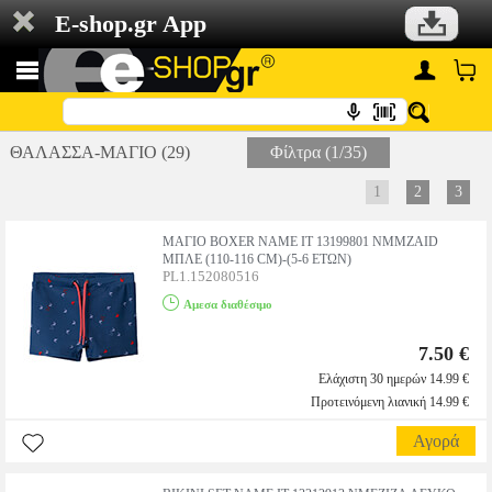
E-shop.gr App
ΘΑΛΑΣΣΑ-ΜΑΓΙΟ (29)
Φίλτρα (1/35)
1
2
3
ΜΑΓΙΟ BOXER NAME IT 13199801 NMMZAID
ΜΠΛΕ (110-116 CM)-(5-6 ΕΤΩΝ)
PL1.152080516
Αμεσα διαθέσιμο
7.50 €
Ελάχιστη 30 ημερών 14.99 €
Προτεινόμενη λιανική 14.99 €
Αγορά