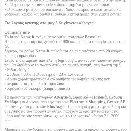
Είναι φορετό με ραντάκια που καταλήγουν σε χιαστί σχέδιο στην πλάτη.
Σε όλη του την επιφάνεια είναι διακοσμημένο με εντυπωσιακό
καλοκαιρινό μοτίβο που απεικονίζει διάφορα φρούτα όπως ανανάς και
φράουλες καθώς και διαθέτει φούξια λεπτομέρειες στις χιαστί ράντες.
Για λόγους υγιεινής στα μαγιό δε γίνονται αλλαγές!
Company info
Το brand
Name it
ανήκει στον όμιλο εταιρειών
Bestseller
.
Η πορεία της εταιρείας ξεκινά το 1986 και εδραιώνεται τη δεκαετία του
'90.
Σήμερα, τα ρούχα
Name it
πωλούνται σε περισσότερες από 20 αγορές,
κυρίως ευρωπαϊκές.
Στόχο της εταιρείας αποτελεί η δημιουργία μοντέρνων παιδικών ρούχων
που θα διαθέτουν το σωστό στυλ, τη σωστή στιγμή, στη σωστή τιμή.
• Είδος>Μαγιό
• Σύνθεση>80% Πολυεστέρας - 20% Ελαστάνη
• Λοιπά χαρακτηριστικά>Ακολουθήστε τις οδηγίες πλύσης που
αναγράφονται στο ειδικό ταμπελάκι
• Χρώμα>Ροζ σκούρο (Sangria Sunset)
Τα προϊόντα των κατηγοριών
Αθλητικά, Βρεφικά - Παιδικά, Ενδυση
Υπόδηση
πωλούνται από την εταιρεία
Electronic Shopping Greece ΑΕ
σε συνεργασία με το site
Plus4u.gr
. Η υποστήριξη μετά την πώληση και
οι εγγυήσεις των προϊόντων αυτών παρέχονται από την ίδια εταιρεία
μέσα από το site www.plus4u.gr και το τηλεφωνικό κέντρο 211 2000
700.
Μπορείτε να συνδυάσετε τα προϊόντα αυτά με τα υπόλοιπα προϊόντα του