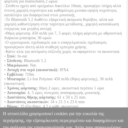
φόρτιση για διασκέδαση 2 ωρών.
-Σύνθετο ηχείο από ορείχαλκο δακτύλιο 10mm, προσφέρει πλήρη αλλά
έντονη χαμηλή συχνότητα και καθαρότερη μεσαία-υψηλή συχνότητα,
κατάλληλο για διαφορετικά στυλ μουσικής.
-Το Bluetooth 5.2 διαθέτει εξαιρετική ακύρωση θορύβου, αλλά και
χαμηλή καθυστέρηση στην ταχύτητα μετάδοσης, χαμηλή κατανάλωση
ενέργειας και μεγάλη αντοχή.
-Θήκη φόρτισης 450 mAh για 7, 5 φορές πλήρη φόρτιση με αθροιστική
διάρκεια μπαταρίας 30 ωρών.
-Ο εργονομικός σχεδιασμός και ο επαγγελματικός σχεδιασμός
προσφέρουν άνετη αλλά σταθερή εμπειρία χρήσης.
-Κάντε κλικ για αυτόματη σύζευξη χωρίς να αφαιρέσετε τα ακουστικά.
•
Στυλ:
In-ear.
•
Σύνδεση:
Bluetooth 5.2.
•
Μικρόφωνο:
Ναι.
•
Αντοχή στο νερό (ακουστικά):
IPX4.
•
Εμβέλεια:
?10m.
•
Μπαταρία:
Li-Ion Polymer 450 mAh (θήκη φόρτισης), 30 mAh
(ακουστικό).
•
Χρόνος φόρτισης:
θήκη 2 ώρες, ακουστικά περίπου 1 ώρα.
•
Αυτονομία:
4, 5 ώρες συνεχούς αναπαραγωγής μουσικής.
•
Διαστάσεις θήκης φόρτισης:
61 x 50 x 25 mm.
•
Διαστάσεις ακουστικών:
34 x 21.3 x 23.6 mm.
•
Βάρος:
35.65g θήκη, 4.2 g κάθε ακουστικό.
•
Χρώμα:
Λευκό.
Η ιστοσελίδα χρησιμοποιεί cookies για την ευκολία της
•
Εγγύηση:
2 χρόνια.
DOA 7 ημερών
περιήγησης, την εξατομίκευση περιεχομένου και διαφημίσεων και
την ανάλυση της επισκεψιμότητάς μας. Δείτε τους ανανεωμένους