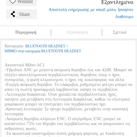
Εξαντλημένο
Wishlist
Αποστολή ενημέρωσης με email μόλις ξαναγίνει
Share
διαθέσιμο
Περιγραφή
Αξιολόγηση
Σχετικά
Κατηγορία:
•
BLUETOOTH HEADSET
MIBRO στην κατηγορία BLUETOOTH HEADSET
Ακουστικά Mibro AC1.
-Υβριδικό ANC με μέγιστη ακύρωση θορύβου έως και 42dB. Μπορεί να
ελέγξει αποτελεσματικά περιβαλλοντικούς θορύβους όπως ο ήχος
συνομιλίας, η φωνή κλιματισμού, ο ήχος της κυκλοφορίας και άλλα.
-Ενεργή ακύρωση θορύβου: Το επακριβώς ρυθμισμένο φίλτρο μπορεί να
κάνει τη σωστή προσαρμογή λαμβάνοντας υπόψη το περιβάλλον.
-Λειτουργία διαφάνειας: Όταν χρειάζεται περιβαλλοντικός ήχος,
πατήστε για μετάβαση στη Λειτουργία Διαφάνειας, καθώς το εξωτερικό
μικρόφωνο μπορεί να επιστρέψει τον περιβαλλοντικό ήχο.
-Κανονική λειτουργία: Σε ήσυχο περιβάλλον, μεταβείτε στην κανονική
λειτουργία.
-Ακύρωση θορύβου κλήσεων ENC: Ο αλγόριθμος ENC μπορεί να
καταστείλει 75% τον θόρυβο του περιβάλλοντος και να απομονώσει τις
ανθρώπινες φωνές.
-Τα ακουστικά υποστηρίζουν διπλή γρήγορη φόρτιση, με δεκάλεπτη