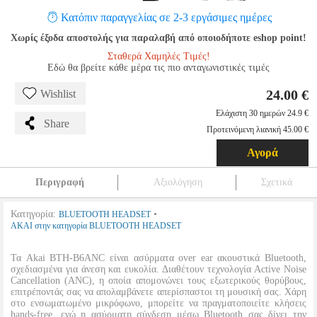
Κατόπιν παραγγελίας σε 2-3 εργάσιμες ημέρες
Χωρίς έξοδα αποστολής για παραλαβή από οποιοδήποτε eshop point!
Σταθερά Χαμηλές Τιμές!
Εδώ θα βρείτε κάθε μέρα τις πιο ανταγωνιστικές τιμές
24.00 €
Wishlist
Ελάχιστη 30 ημερών 24.9 €
Share
Προτεινόμενη λιανική 45.00 €
Αγορά
Περιγραφή
Αξιολόγηση
Σχετικά
Κατηγορία:
•
BLUETOOTH HEADSET
ΑΚΑΙ στην κατηγορία BLUETOOTH HEADSET
Τα Akai BTH-B6ANC είναι ασύρματα over ear ακουστικά Bluetooth,
σχεδιασμένα για άνεση και ευκολία. Διαθέτουν τεχνολογία Active Noise
Cancellation (ANC), η οποία απομονώνει τους εξωτερικούς θορύβους,
επιτρέποντάς σας να απολαμβάνετε απερίσπαστοι τη μουσική σας. Χάρη
στο ενσωματωμένο μικρόφωνο, μπορείτε να πραγματοποιείτε κλήσεις
hands-free, ενώ η ασύρματη σύνδεση μέσω Bluetooth σας δίνει την