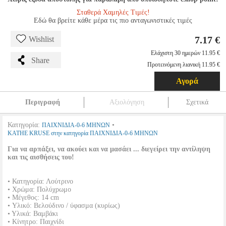
Σταθερά Χαμηλές Τιμές!
Εδώ θα βρείτε κάθε μέρα τις πιο ανταγωνιστικές τιμές
7.17 €
Wishlist
Ελάχιστη 30 ημερών 11.95 €
Share
Προτεινόμενη λιανική 11.95 €
Αγορά
Περιγραφή
Αξιολόγηση
Σχετικά
Κατηγορία:
•
ΠΑΙΧΝΙΔΙΑ-0-6 ΜΗΝΩΝ
KATHE KRUSE στην κατηγορία ΠΑΙΧΝΙΔΙΑ-0-6 ΜΗΝΩΝ
Για να αρπάξει, να ακούει και να μασάει ... διεγείρει την αντίληψη
και τις αισθήσεις του!
• Κατηγορία: Λούτρινο
• Χρώμα: Πολύχρωμο
• Μέγεθος: 14 cm
• Υλικό: Βελούδινο / ύφασμα (κυρίως)
• Υλικά: Βαμβάκι
• Κίνητρο: Παιχνίδι