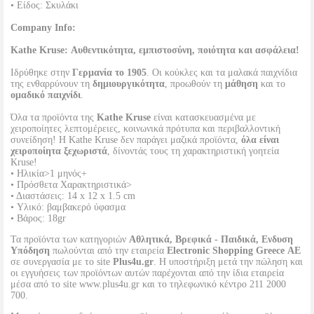
• Είδος: Σκυλάκι
Company Info:
Kathe Kruse: Αυθεντικότητα, εμπιστοσύνη, ποιότητα και ασφάλεια!
Ιδρύθηκε στην
Γερμανία το 1905
. Οι κούκλες και τα μαλακά παιχνίδια
της ενθαρρύνουν τη
δημιουργικότητα
, προωθούν τη
μάθηση
και το
ομαδικό παιχνίδι
.
Όλα τα προϊόντα της
Kathe Kruse
είναι κατασκευασμένα με
χειροποίητες λεπτομέρειες, κοινωνικά πρότυπα και περιβαλλοντική
συνείδηση! Η Kathe Kruse δεν παράγει μαζικά προϊόντα,
όλα είναι
χειροποίητα ξεχωριστά
, δίνοντάς τους τη χαρακτηριστική γοητεία
Kruse!
• Ηλικία>1 μηνός+
• Πρόσθετα Χαρακτηριστικά>
• Διαστάσεις: 14 x 12 x 1.5 cm
• Υλικό: βαμβακερό ύφασμα
• Βάρος: 18gr
Τα προϊόντα των κατηγοριών
Αθλητικά, Βρεφικά - Παιδικά, Ενδυση
Υπόδηση
πωλούνται από την εταιρεία
Electronic Shopping Greece ΑΕ
σε συνεργασία με το site
Plus4u.gr
. Η υποστήριξη μετά την πώληση και
οι εγγυήσεις των προϊόντων αυτών παρέχονται από την ίδια εταιρεία
μέσα από το site www.plus4u.gr και το τηλεφωνικό κέντρο 211 2000
700.