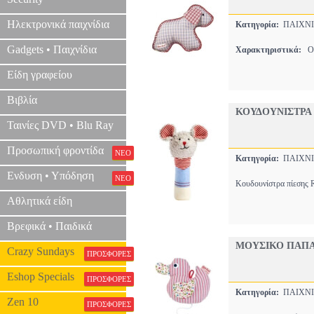
Ηλεκτρονικά παιχνίδια
Κατηγορία:
ΠΑΙΧΝΙ
Gadgets • Παιχνίδια
Χαρακτηριστικά:
O
Είδη γραφείου
Βιβλία
ΚΟΥΔΟΥΝΙΣΤΡΑ 
Ταινίες DVD • Blu Ray
Προσωπική φροντίδα
ΝΕΟ
Κατηγορία:
ΠΑΙΧΝΙ
Ενδυση • Υπόδηση
ΝΕΟ
Κουδουνίστρα πίεσης R
Αθλητικά είδη
Βρεφικά • Παιδικά
ΜΟΥΣΙΚΟ ΠΑΠΑΚ
Crazy Sundays
ΠΡΟΣΦΟΡΕΣ
Eshop Specials
ΠΡΟΣΦΟΡΕΣ
Κατηγορία:
ΠΑΙΧΝΙ
Zen 10
ΠΡΟΣΦΟΡΕΣ