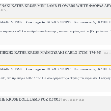
ΡΝΑΚΙ KATHE KRUSE MINI LAMB FLOWERS WHITE ΦΛΟΡΑΛ ΛΕ
34077)
ΔΙΑ-0-6 ΜΗΝΩΝ
Υποκατηγορία:
ΚΟΥΔΟΥΝΙΣΤΡΕΣ
Κατασκευαστής:
KATHE K
 απαιτητικά μωρά! Όμορφο Αρνάκι-κουδουνίστρα, κατασκευασμένος από βαμβάκι με ένα λεπ
ΠΙΕΣΗΣ KATHE KRUSE ΜΑΪΜΟΥΔΑΚΙ CARLO 17CM [174450]
(PL1.
ΔΙΑ-0-6 ΜΗΝΩΝ
Υποκατηγορία:
ΚΟΥΔΟΥΝΙΣΤΡΕΣ
Κατασκευαστής:
KATHE K
arlo, από την εταιρία Kathe Kruse. Για να διεγείρουν τις αισθήσεις του μωρού σας! Compan
E KRUSE DOLL LAMB ΡΟΖ [174918]
(PL1.152034182)