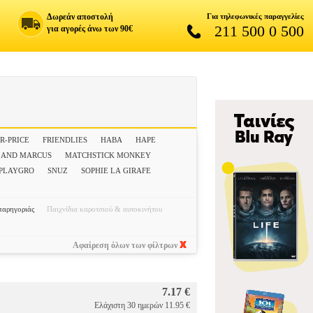
Δωρεάν αποστολή
Για τηλεφωνικές παραγγελίες
211 500 0 500
για αγορές άνω των 90€
R-PRICE
FRIENDLIES
HABA
HAPE
 AND MARCUS
MATCHSTICK MONKEY
PLAYGRO
SNUZ
SOPHIE LA GIRAFE
παρηγοριάς
Παιχνίδια καροτσιού & αυτοκινήτου
Αφαίρεση όλων των φίλτρων
7.17 €
Ελάχιστη 30 ημερών 11.95 €