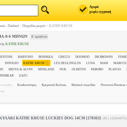
Αγορά
χωρίς εγγραφή
ικά - Παιδικά
>
Παιχνίδια μωρού
>
KATHE KRUSE
ΙΑ-0-6 ΜΗΝΩΝ
8 προϊόντα
στής
KATHE KRUSE
MENTONI
BABYONO
BONIKKA
CHICCO
DOOMOO
DR BROWNS
FISHE
x
INNOGIO
KATHE KRUSE
LES DEGLINGLOS
LUNA
MAM
MARCUS
IN
MEIYA & ALVIN
MINILAND
NUK
OLMITOS
PABOBO
PLAYGO
HISBEAR
ZAZU
οντοφυΐας
Κουδουνίστρες
Κρεμαστά Κούνιας
Μαλακά παιχνίδια
Ντουντού-Πανάκια 
σμα
ΥΛΑΚΙ KATHE KRUSE LUCKIES DOG 14CM [178363]
(PL1.152034073)