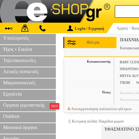
Login / Εγγραφή
Αρχική
>
Βρεφ
Υπολογιστές
ΠΑΙΧΝΙΔ
Φίλτρα
Κατασκευα
Ήχος • Εικόνα
Τηλεπικοινωνίες
Κατασκευαστής
BABY CLE
INFANTINO
Λευκές συσκευές
MEIYA ALV
Μικροσυσκευές
TIKIRI
W
Τύπος
Δακτύλιοι οδ
Εργαλεία
Φωτονανούρι
Οργανα γυμναστικής
ΝΕΟ
Απενεργοποίηση πολλαπλών φίλτρων
Outdoor
Κεντρική σελίδα: Παιχνίδια μωρού
Μουσικά όργανα
ΥΦΑΣΜΑΤΙΝΟ ΣΚ
Security