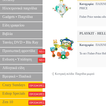
Κατηγορία:
ΠΑΙΧΝΙ
Ηλεκτρονικά παιχνίδια
PRICE
Gadgets • Παιχνίδια
Fisher Price πανάκι ο
Είδη γραφείου
Βιβλία
PLAYKIT - HELL
Ταινίες DVD • Blu Ray
Κατηγορία:
ΠΑΙΧΝΙ
Προσωπική φροντίδα
ΝΕΟ
Το σετ Fisher-Price H
Ενδυση • Υπόδηση
ΝΕΟ
Αθλητικά είδη
Κεντρική σελίδα: Παιχνίδια μωρού
Βρεφικά • Παιδικά
Crazy Sundays
ΠΡΟΣΦΟΡΕΣ
Eshop Specials
ΠΡΟΣΦΟΡΕΣ
Zen 10
ΠΡΟΣΦΟΡΕΣ