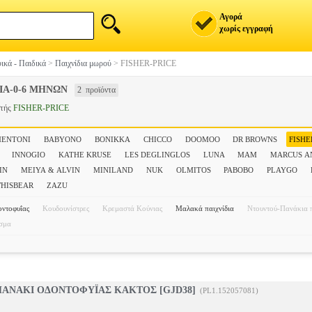
Αγορά
χωρίς εγγραφή
ικά - Παιδικά
>
Παιχνίδια μωρού
>
FISHER-PRICE
ΙΑ-0-6 ΜΗΝΩΝ
2 προϊόντα
στής
FISHER-PRICE
MENTONI
BABYONO
BONIKKA
CHICCO
DOOMOO
DR BROWNS
FISHE
INNOGIO
KATHE KRUSE
LES DEGLINGLOS
LUNA
MAM
MARCUS A
IN
MEIYA & ALVIN
MINILAND
NUK
OLMITOS
PABOBO
PLAYGO
HISBEAR
ZAZU
οντοφυΐας
Κουδουνίστρες
Κρεμαστά Κούνιας
Μαλακά παιχνίδια
Ντουντού-Πανάκια 
σμα
ΠΑΝΑΚΙ ΟΔΟΝΤΟΦΥΪΑΣ ΚΑΚΤΟΣ [GJD38]
(PL1.152057081)