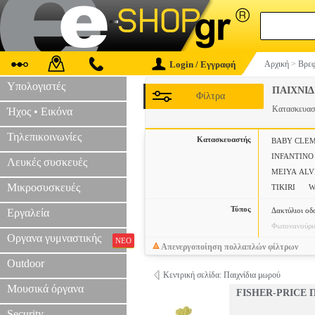
Login / Εγγραφή
Αρχική
>
Βρεφ
Υπολογιστές
ΠΑΙΧΝΙΔ
Φίλτρα
Κατασκευα
Ήχος • Εικόνα
Τηλεπικοινωνίες
Κατασκευαστής
BABY CLE
INFANTINO
Λευκές συσκευές
MEIYA ALV
Μικροσυσκευές
TIKIRI
W
Τύπος
Δακτύλιοι οδ
Εργαλεία
Φωτονανούρι
Οργανα γυμναστικής
ΝΕΟ
Απενεργοποίηση πολλαπλών φίλτρων
Outdoor
Κεντρική σελίδα: Παιχνίδια μωρού
Μουσικά όργανα
FISHER-PRICE 
Security