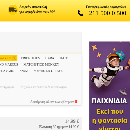
Δωρεάν αποστολή
Για τηλεφωνικές παραγγελίες
211 500 0 500
για αγορές άνω των 90€
x
R-PRICE
FRIENDLIES
HABA
HAPE
ND MARCUS
MATCHSTICK MONKEY
PLAYGRO
SNUZ
SOPHIE LA GIRAFE
παρηγοριάς
Παιχνίδια καροτσιού & αυτοκινήτου
Αφαίρεση όλων των φίλτρων
14.99 €
Ελάχιστη 30 ημερών 14.99 €