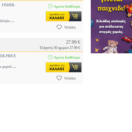
FISHER-
Αμεσα διαθέσιμο
...
ατάλληλο
Wishlist
27.99 €
Ελάχιστη 30 ημερών 27.99 €
ER-PRICE
Αμεσα διαθέσιμο
...
του μωρού
Wishlist