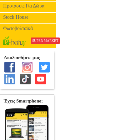
Προτάσεις Για Δώρα
Stock House
Φωτοβολταϊκά
SUPER MARKET