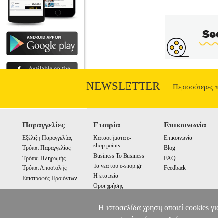
NEWSLETTER
Περισσότερες 
Παραγγελίες
Εταιρία
Επικοινωνία
Εξέλιξη Παραγγελίας
Καταστήματα e-
Επικοινωνία
shop points
Τρόποι Παραγγελίας
Blog
Business To Business
Τρόποι Πληρωμής
FAQ
Τα νέα του e-shop.gr
Τρόποι Αποστολής
Feedback
Η εταιρεία
Επιστροφές Προιόντων
Οροι χρήσης
Cookies
Η ιστοσελίδα χρησιμοποιεί cookies γι