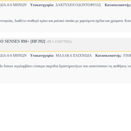
ΔΙΑ-0-6 ΜΗΝΩΝ
Υποκατηγορία:
ΔΑΚΤΥΛΙΟΙ ΟΔΟΝΤΟΦΥΙΑΣ
Κατασκευαστής:
δοντοφυίας. Διαθέτει σταθερό κρίκο και μαλακό πανάκι με χαρούμενα σχέδια και χρώματα. Κ
O SENSES 0M+ [HFJ92]
(PL1.152077931)
ΔΙΑ-0-6 ΜΗΝΩΝ
Υποκατηγορία:
ΜΑΛΑΚΑ ΠΑΙΧΝΙΔΙΑ
Κατασκευαστής:
FISH
ello Senses περιλαμβάνει τέσσερα παιχνίδια δραστηριοτήτων που αναπτύσσουν τις αισθήσεις 