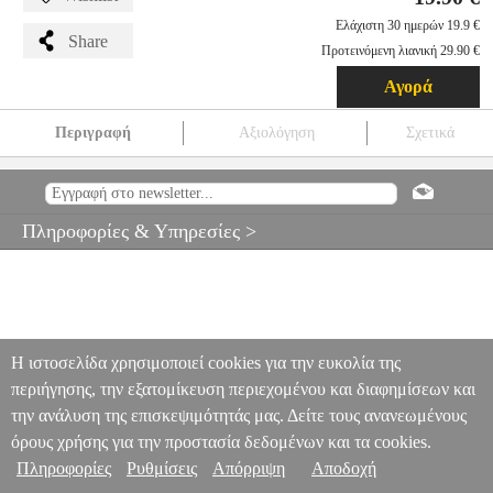
Ελάχιστη 30 ημερών 19.9 €
Share
Προτεινόμενη λιανική 29.90 €
Αγορά
Περιγραφή
Αξιολόγηση
Σχετικά
YEELIGHT YLDP004 W1 GU10 WI-FI DIMMABLE SMART
BULB 4 PIECES
PER.232701
PER.232701
YEELIGHT
YEELIGHT
SMART HOME
YEELIGHT YLDP004 W1 GU10 WI-
Πληροφορίες & Υπηρεσίες >
FI DIMMABLE SMART BULB 4 PIECES
19.90
Η ιστοσελίδα χρησιμοποιεί cookies για την ευκολία της
περιήγησης, την εξατομίκευση περιεχομένου και διαφημίσεων και
την ανάλυση της επισκεψιμότητάς μας. Δείτε τους ανανεωμένους
όρους χρήσης για την προστασία δεδομένων και τα cookies.
Πληροφορίες
Ρυθμίσεις
Απόρριψη
Αποδοχή