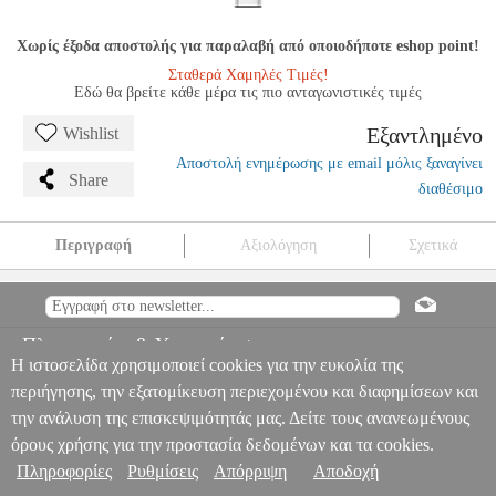
Χωρίς έξοδα αποστολής για παραλαβή από οποιοδήποτε eshop point!
Σταθερά Χαμηλές Τιμές!
Εδώ θα βρείτε κάθε μέρα τις πιο ανταγωνιστικές τιμές
Εξαντλημένο
Wishlist
Αποστολή ενημέρωσης με email μόλις ξαναγίνει
Share
διαθέσιμο
Περιγραφή
Αξιολόγηση
Σχετικά
YEELIGHT CLOSET LIGHT YLCG006 LED MOTION SENSOR
WARDROBE LIGHT 60 CM 2700K SILVER
PER.232661
PER.232661
YEELIGHT
YEELIGHT
SMART HOME
YEELIGHT
Πληροφορίες & Υπηρεσίες >
CLOSET LIGHT YLCG006 LED MOTION SENSOR
Η ιστοσελίδα χρησιμοποιεί cookies για την ευκολία της
WARDROBE LIGHT 60 CM 2700K SILVER
0
περιήγησης, την εξατομίκευση περιεχομένου και διαφημίσεων και
την ανάλυση της επισκεψιμότητάς μας. Δείτε τους ανανεωμένους
όρους χρήσης για την προστασία δεδομένων και τα cookies.
Πληροφορίες
Ρυθμίσεις
Απόρριψη
Αποδοχή