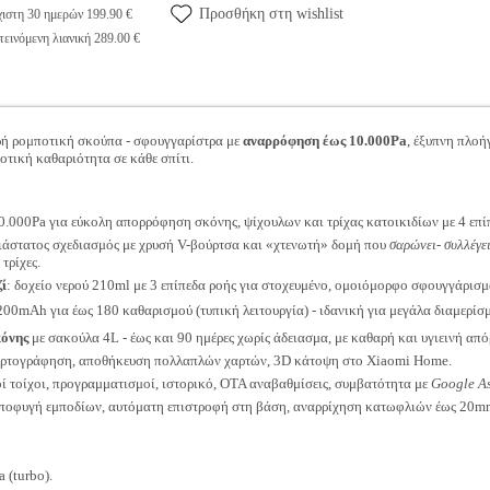
Προσθήκη στη wishlist
ιστη 30 ημερών 199.90 €
εινόμενη λιανική 289.00 €
ρή ρομποτική σκούπα - σφουγγαρίστρα με
αναρρόφηση έως 10.000Pa
, έξυπνη πλο
οτική καθαριότητα σε κάθε σπίτι.
0.000Pa για εύκολη απορρόφηση σκόνης, ψίχουλων και τρίχας κατοικιδίων με 4 επίπ
ιάστατος σχεδιασμός με χρυσή V-βούρτσα και «χτενωτή» δομή που
σαρώνει- συλλέγει
τρίχες.
ί
: δοχείο νερού 210ml με 3 επίπεδα ροής για στοχευμένο, ομοιόμορφο σφουγγάρισμ
200mAh για έως 180 καθαρισμού (τυπική λειτουργία) - ιδανική για μεγάλα διαμερίσ
κόνης
με σακούλα 4L - έως και 90 ημέρες χωρίς άδειασμα, με καθαρή και υγιεινή από
αρτογράφηση, αποθήκευση πολλαπλών χαρτών, 3D κάτοψη στο Xiaomi Home.
οί τοίχοι, προγραμματισμοί, ιστορικό, OTA αναβαθμίσεις, συμβατότητα με
Google As
 αποφυγή εμποδίων, αυτόματη επιστροφή στη βάση, αναρρίχηση κατωφλιών έως 20mm,
 (turbo).