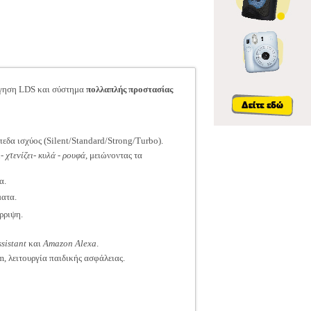
ήγηση LDS και σύστημα
πολλαπλής προστασίας
εδα ισχύος (Silent/Standard/Strong/Turbo).
- χτενίζει- κυλά - ρουφά
, μειώνοντας τα
α.
ματα.
ρριψη.
sistant
και
Amazon Alexa
.
 λειτουργία παιδικής ασφάλειας.