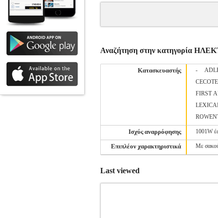
Αναζήτηση στην κατηγορία ΗΛ
Κατασκευαστής
-
ADL
CECOT
FIRST 
LEXICA
ROWEN
Ισχύς αναρρόφησης
1001W έ
Επιπλέον χαρακτηριστικά
Με σακο
Last viewed