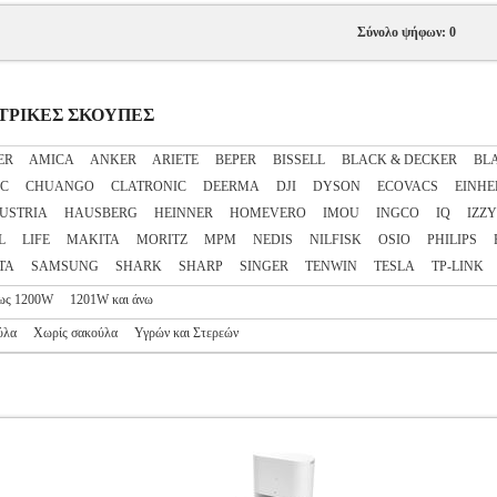
Σύνολο ψήφων: 0
ΕΚΤΡΙΚΕΣ ΣΚΟΥΠΕΣ
ER
AMICA
ANKER
ARIETE
BEPER
BISSELL
BLACK & DECKER
BL
EC
CHUANGO
CLATRONIC
DEERMA
DJI
DYSON
ECOVACS
EINHE
AUSTRIA
HAUSBERG
HEINNER
HOMEVERO
IMOU
INGCO
IQ
IZZY
L
LIFE
MAKITA
MORITZ
MPM
NEDIS
NILFISK
OSIO
PHILIPS
TA
SAMSUNG
SHARK
SHARP
SINGER
TENWIN
TESLA
TP-LINK
ως 1200W
1201W και άνω
ύλα
Χωρίς σακούλα
Υγρών και Στερεών