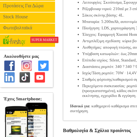
Λειτουργίες: Σκούπισμα, Σφουγγ
Προτάσεις Για Δώρα
Ρέζερβουαρ νερού: 210ml με 3 επ
Σάκος σκόνης βάσης: 4L.
Stock House
Μπαταρία: 5.200mAh, αυτονομία έ
Φωτοβολταϊκά
Πλοήγηση: LDS, χαρτογράφηση 3
Έλεγχος: Εφαρμογή Xiaomi Home (
SUPER MARKET
Αντιμπλέξιμη σχεδίαση: κύρια βο
Αισθητήρες: αποφυγή πτώσης, αυ
Υπέρβαση κατωφλιών: έως 20mm 
Επίπεδα ισχύος: Silent, Standard,
Διαστάσεις ρομπότ: 340 ? 340 ?
Ισχύς/Τάση ρομπότ: 70W · 14,4V
Σταθμός φόρτισης/καθαρισμού σφ
Περιεχόμενα συσκευασίας: ρομπό
(προεγκατεστημένα), κάδος σκόνη
εκκίνησης, εγχειρίδιο & εγγύηση.
Ιδανικό για
: καθημερινό καθάρισμα σπιτ
συντήρηση.
Βαθμολογία & Σχόλια προιόντος