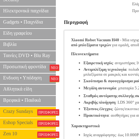
Ελάχ
Ηλεκτρονικά παιχνίδια
Προτ
Gadgets • Παιχνίδια
Περιγραφή
Είδη γραφείου
Xiaomi Robot Vacuum H40
- Μία ισχυ
Βιβλία
από μπλεξίματα τριχών
για ομαλή, αποδ
Πλεονεκτήματα
Ταινίες DVD • Blu Ray
Εξαιρετική ισχύς
: ανεμιστήρας 1
Προσωπική φροντίδα
ΝΕΟ
Αντιμπλέξιμη τεχνολογία
: πολυδ
μπλεξίματα σε μακριές και κοντές 
Ενδυση • Υπόδηση
ΝΕΟ
Σκούπισμα & σφουγγάρισμα μαζ
Μεγάλη αυτονομία
: μπαταρία 5.
Αθλητικά είδη
Σταθμός αυτόματης συλλογής σ
Βρεφικά • Παιδικά
Ακριβής πλοήγηση
: LDS 360° χ
Έξυπνος έλεγχος
: ζώνες/εικονικ
Crazy Sundays
ΠΡΟΣΦΟΡΕΣ
Πρακτικότητα
: αισθητήρες για
Eshop Specials
ΠΡΟΣΦΟΡΕΣ
Χαρακτηριστικά
Zen 10
Ισχύς αναρρόφησης: έως 10.000Pa
ΠΡΟΣΦΟΡΕΣ