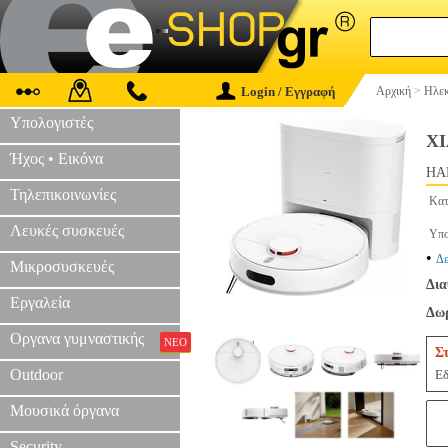
Login / Εγγραφή
Αρχική
>
Ηλεκ
Υπολογιστές
X
Ήχος • Εικόνα
HAP
Τηλεπικοινωνίες
Κατ
Λευκές συσκευές
Υπο
•
Δε
Μικροσυσκευές
Δια
Εργαλεία
Δωρ
Οργανα γυμναστικής
ΝΕΟ
Σ
Outdoor
Εδ
Μουσικά όργανα
Security