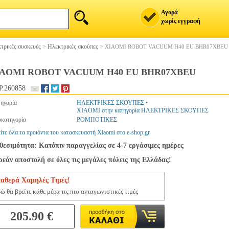
Αγορά
χωρίς εγγραφή
τρικές συσκευές
>
Ηλεκτρικές σκούπες
>
XIAOMI ROBOT VACUUM H40 EU BHR07XBEU
IAOMI ROBOT VACUUM H40 EU BHR07XBEU
.260858
ηγορία
ΗΛΕΚΤΡΙΚΕΣ ΣΚΟΥΠΕΣ
•
XIAOMI στην κατηγορία ΗΛΕΚΤΡΙΚΕΣ ΣΚΟΥΠΕΣ
κατηγορία
ΡΟΜΠΟΤΙΚΕΣ
ίτε όλα τα προιόντα του κατασκευαστή Xiaomi στο e-shop.gr
θεσιμότητα: Κατόπιν παραγγελίας σε 4-7 εργάσιμες ημέρες
εάν αποστολή σε όλες τις μεγάλες πόλεις της Ελλάδας!
ταθερά Χαμηλές Τιμές!
ώ θα βρείτε κάθε μέρα τις πιο ανταγωνιστικές τιμές
205.90 €