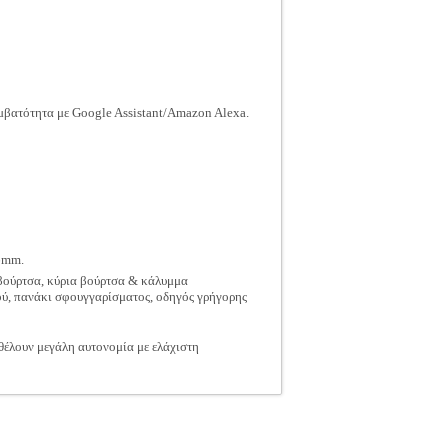
υμβατότητα με Google Assistant/Amazon Alexa.
26mm.
 βούρτσα, κύρια βούρτσα & κάλυμμα
ού, πανάκι σφουγγαρίσματος, οδηγός γρήγορης
θέλουν μεγάλη αυτονομία με ελάχιστη