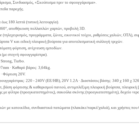
άρισμα, Συνδυασμός, «Σκούπισμα πριν το σφουγγάρισμα».
ίπεδα παροχής.
ως 180 λεπτά (τυπική λειτουργία).
60°, αποθήκευση πολλαπλών χαρτών, προβολή 3D.
τηλεχειρισμός, προγράμματα, ζώνες, εικονικοί τοίχοι, ρυθμίσεις χαλιών, OTA), σ
ύρτσα V και ειδική πλευρική βούρτσα για αποτελεσματική συλλογή τριχών.
τόματη φόρτιση, ανίχνευση εμποδίων.
(με στεγνή σφουγγαρίστρα).
 Strong, Turbo.
 97mm · Καθαρό βάρος: 3,64kg.
 · Φόρτιση 20V.
ουγγαρίστρας: 220 - 240V (ΕΕ/ΗΒ), 20V 1.2A · Διαστάσεις βάσης: 340 χ 160 χ 3
τ, βάση φόρτισης & καθαρισμού πανιού, αντιμπλέξιμη πλευρική βούρτσα, πλευρική
ς με φίλτρο (προεγκατεστημένος), σακούλα σκόνης (προεγκατεστημένη), δοχείο νερ
ιών με κατοικίδια, συνδυαστικά πατώματα (πλακάκι/παρκέ/χαλιά), και χρήστες που 