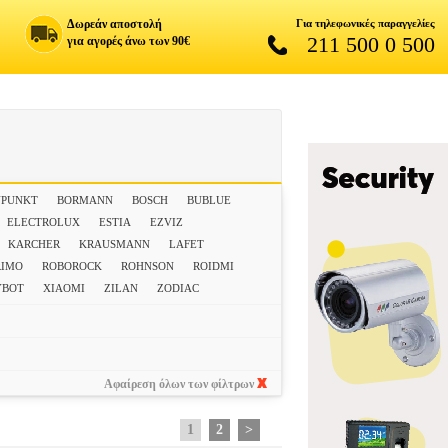
Δωρεάν αποστολή
Για τηλεφωνικές παραγγελίες
211 500 0 500
για αγορές άνω των 90€
UPUNKT
BORMANN
BOSCH
BUBLUE
ELECTROLUX
ESTIA
EZVIZ
KARCHER
KRAUSMANN
LAFET
RIMO
ROBOROCK
ROHNSON
ROIDMI
YBOT
XIAOMI
ZILAN
ZODIAC
Αφαίρεση όλων των φίλτρων
1
2
>