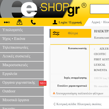
Login / Εγγραφή
Αρχική
>
Ηλεκ
Υπολογιστές
ΗΛΕΚΤΡ
Φίλτρα
Κατασκευα
Ήχος • Εικόνα
Τηλεπικοινωνίες
Κατασκευαστής
-
ADLER
CECOTEC
Λευκές συσκευές
FIRST AUS
Μικροσυσκευές
LEXICAL
ROWENTA
Εργαλεία
Ισχύς αναρρόφησης
1001W έως 
Οργανα γυμναστικής
ΝΕΟ
Επιπλέον χαρακτηριστικά
Με σακούλα
Outdoor
Απενεργοποίηση πολλαπλών φίλτρων
Μουσικά όργανα
Κεντρική σελίδα: Ηλεκτρικές σκούπες
Security