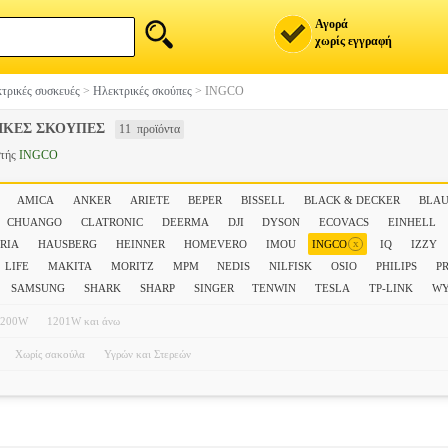
Αγορά
χωρίς εγγραφή
τρικές συσκευές
>
Ηλεκτρικές σκούπες
>
INGCO
ΙΚΕΣ ΣΚΟΥΠΕΣ
11 προϊόντα
στής
INGCO
AMICA
ANKER
ARIETE
BEPER
BISSELL
BLACK & DECKER
BLA
CHUANGO
CLATRONIC
DEERMA
DJI
DYSON
ECOVACS
EINHELL
x
TRIA
HAUSBERG
HEINNER
HOMEVERO
IMOU
INGCO
IQ
IZZY
LIFE
MAKITA
MORITZ
MPM
NEDIS
NILFISK
OSIO
PHILIPS
P
SAMSUNG
SHARK
SHARP
SINGER
TENWIN
TESLA
TP-LINK
W
1200W
1201W και άνω
Χωρίς σακούλα
Υγρών και Στερεών