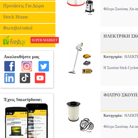
Προτάσεις Για Δώρα
Φίλτρο Σκούπας Air-i
Stock House
Φωτοβολταϊκά
ΗΛΕΚΤΡΙΚΗ ΣΚΟ
SUPER MARKET
Κατηγορία:
ΗΛΕΚΤΡ
Η Σκούπα Stick Cyclon
ΦΙΛΤΡΟ ΣΚΟΥΠΑ
Κατηγορία:
ΗΛΕΚΤΡ
Φίλτρο Σκούπας Air-i