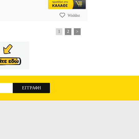
Wishlist
1
2
>