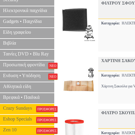
ΦΙΛΤΡΟΥ ΣΦΟΥΓΓ
Ηλεκτρονικά παιχνίδια
Gadgets • Παιχνίδια
Κατηγορία:
ΗΛΕΚΤΡ
Είδη γραφείου
Βιβλία
Ταινίες DVD • Blu Ray
ΧΑΡΤΙΝΗ ΣΑΚΟΥ
Προσωπική φροντίδα
ΝΕΟ
Ενδυση • Υπόδηση
Κατηγορία:
ΗΛΕΚΤΡ
ΝΕΟ
Αθλητικά είδη
Χάρτινη Σακούλα για V
Βρεφικά • Παιδικά
Crazy Sundays
ΠΡΟΣΦΟΡΕΣ
ΦΙΛΤΡΟ ΣΚΟΥΠΑΣ
Eshop Specials
ΠΡΟΣΦΟΡΕΣ
Zen 10
ΠΡΟΣΦΟΡΕΣ
Κατηγορία:
ΗΛΕΚΤΡ