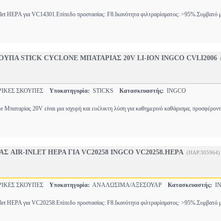
nlet HEPA για VC14301.Επίπεδο προστασίας: F8.Ικανότητα φιλτραρίσματος: >95%.Συμβατό 
ΥΠΑ STICK CYCLONE ΜΠΑΤΑΡΙΑΣ 20V LI-ION INGCO CVLI2006
ΙΚΕΣ ΣΚΟΥΠΕΣ
Υποκατηγορία:
STICKS
Κατασκευαστής:
INGCO
e Μπαταρίας 20V είναι μια ισχυρή και ευέλικτη λύση για καθημερινό καθάρισμα, προσφέρον
Σ AIR-INLET HEPA ΓΙΑ VC20258 INGCO VC20258.HEPA
(HAP.305964)
ΙΚΕΣ ΣΚΟΥΠΕΣ
Υποκατηγορία:
ΑΝΑΛΩΣΙΜΑ/ΑΞΕΣΟΥΑΡ
Κατασκευαστής:
IN
nlet HEPA για VC20258.Επίπεδο προστασίας: F8.Ικανότητα φιλτραρίσματος: >95%.Συμβατό 