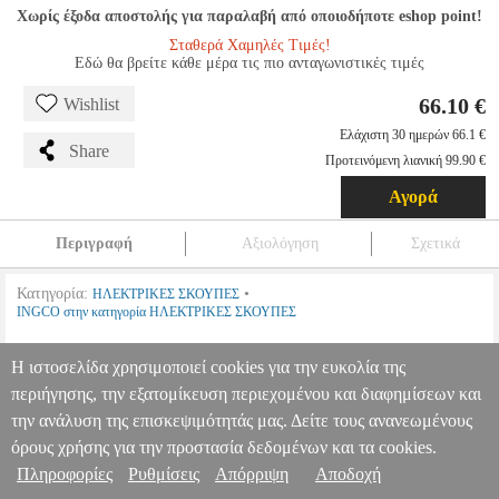
Χωρίς έξοδα αποστολής για παραλαβή από οποιοδήποτε eshop point!
Σταθερά Χαμηλές Τιμές!
Εδώ θα βρείτε κάθε μέρα τις πιο ανταγωνιστικές τιμές
66.10 €
Wishlist
Ελάχιστη 30 ημερών 66.1 €
Share
Προτεινόμενη λιανική 99.90 €
Αγορά
Περιγραφή
Αξιολόγηση
Σχετικά
Κατηγορία:
•
ΗΛΕΚΤΡΙΚΕΣ ΣΚΟΥΠΕΣ
INGCO στην κατηγορία ΗΛΕΚΤΡΙΚΕΣ ΣΚΟΥΠΕΣ
-
Η ιστοσελίδα χρησιμοποιεί cookies για την ευκολία της
ΗΛΕΚΤΡΙΚΗ ΣΚΟΥΠΑ ΥΓΡΩΝ / ΣΤΕΡΕΩΝ 12 LIT 800W
περιήγησης, την εξατομίκευση περιεχομένου και διαφημίσεων και
INGCO VC14122
HAP.305980
HAP.305980
INGCO
INGCO
την ανάλυση της επισκεψιμότητάς μας. Δείτε τους ανανεωμένους
ΗΛΕΚΤΡΙΚΕΣ ΣΚΟΥΠΕΣ
Κατηγορία: ΗΛΕΚΤΡΙΚΕΣ ΣΚΟΥΠΕΣ
Πληροφορίες & Υπηρεσίες >
•INGCO στην κατηγορία ΗΛΕΚΤΡΙΚΕΣ ΣΚΟΥΠΕΣ -
όρους χρήσης για την προστασία δεδομένων και τα cookies.
ΗΛΕΚΤΡΙΚΗ ΣΚΟΥΠΑ ΥΓΡΩΝ / ΣΤΕΡΕΩΝ 12 LIT 800W
Πληροφορίες
Ρυθμίσεις
Απόρριψη
Αποδοχή
INGCO VC14122