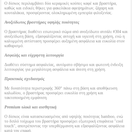
Ο δίσκος περιλαμβάνει δύο κεραμικές κούπες καφέ και βραστήρα,
καθώς και ειδικές θήκες για φακελάκια αφεψημάτων, ζάχαρη και
κουταλάκια, προσφέροντας ολοκληρωμένη εμπειρία φιλοξενίας.
Ανοξείδωτος βραστήρας υψηλής ποιότητας
Ο βραστήρας διαθέτει εσωτερικό σώμα από ανοξείδωτο ατσάλι #304 και
ανοξείδωτη βάση, εξασφαλίζοντας αντοχή και υγιεινή στη χρήση, ενώ η
καλυμμένη αντίσταση προσφέρει αυξημένη ασφάλεια και ευκολία στον
καθαρισμό.
Ασφαλής και εύχρηστη λειτουργία
Διαθέτει σύστημα ασφαλείας, αυτόματο σβήσιμο και φωτεινή ένδειξη
λειτουργίας για μεγαλύτερη ασφάλεια και άνεση στη χρήση.
Πρακτικός σχεδιασμός
Με δυνατότητα περιστροφής 360° πάνω στη βάση και αποθήκευση
καλωδίου, ο βραστήρας προσφέρει ευκολία στη χρήση και
τακτοποιημένη εμφάνιση.
Premium υλικά και αισθητική
Ο δίσκος είναι κατασκευασμένος από υψηλής ποιότητας bamboo, ενώ
το διπλό τοίχωμα του βραστήρα προσφέρει εξωτερική επιφάνεια "cool
touch", αποτρέποντας την υπερθέρμανση και εξασφαλίζοντας ασφάλεια
κατά την επαφή.