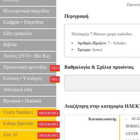
Προτεινό
Ηλεκτρονικά παιχνίδια
Περιγραφή
Gadgets • Παιχνίδια
Είδη γραφείου
Πολύπριζο 7 Θέσεων χωρίς καλώδιο.
Αριθμός Πριζών:
7 - Schuko.
Βιβλία
Χρώμα:
Λευκό.
Ταινίες DVD • Blu Ray
Προσωπική φροντίδα
Βαθμολογία & Σχόλια προιόντος
ΝΕΟ
Ενδυση • Υπόδηση
ΝΕΟ
Αθλητικά είδη
Βρεφικά • Παιδικά
Αναζήτηση στην κατηγορία ΗΛΕ
Crazy Sundays
ΠΡΟΣΦΟΡΕΣ
Κατασκευαστής
-
ACA
Eshop Specials
ΠΡΟΣΦΟΡΕΣ
BORMA
GEYER
Zen 10
ΠΡΟΣΦΟΡΕΣ