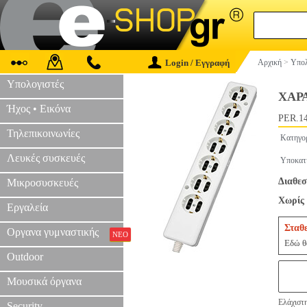
Login / Εγγραφή
Αρχική
>
Υπολ
Υπολογιστές
ΧΑΡ
Ήχος • Εικόνα
PER.1
Τηλεπικοινωνίες
Κατηγο
Λευκές συσκευές
Υποκατ
Διαθεσ
Μικροσυσκευές
Χωρίς 
Εργαλεία
Σταθ
Οργανα γυμναστικής
ΝΕΟ
Εδώ θα
Outdoor
Μουσικά όργανα
Ελάχιστη
Security