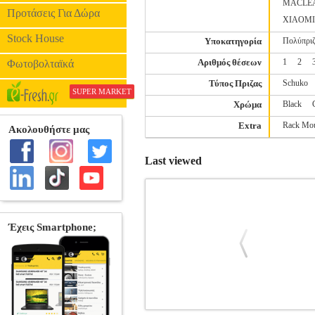
MACLE
Προτάσεις Για Δώρα
XIAOMI
Stock House
Υποκατηγορία
Πολύπρι
Αριθμός θέσεων
1
2
Φωτοβολταϊκά
Τύπος Πριζας
Schuko
SUPER MARKET
Χρώμα
Black
Extra
Rack Mo
Last viewed