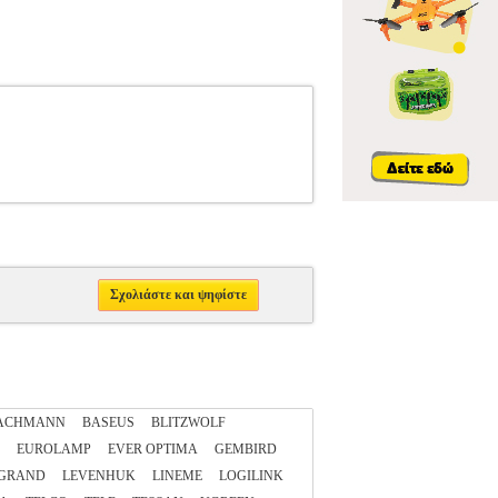
Σχολιάστε και ψηφίστε
ACHMANN
BASEUS
BLITZWOLF
EUROLAMP
EVER OPTIMA
GEMBIRD
GRAND
LEVENHUK
LINEME
LOGILINK