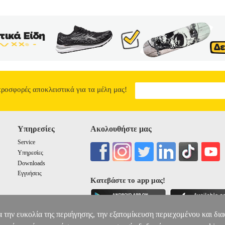
ΖΟ ΕΥΘΥ ΧΩΡΙΣ ΚΑΛΩΔΙΟ
PER.141551
PER.141551
ΧΑΡΑΛΑ
Σ στην κατηγορία ΗΛΕΚΤΡΙΚΑ Πολύπριζο 7 Θέσεων χωρίς καλώδι
Λευκό.
ΧΑΡΑΛΑMΠΙΔΗΣ 37300 ΕΠΤΑΠΡΙΖΟ ΕΥΘΥ ΧΩΡΙΣ ΚΑ
5.20
προσφορές αποκλειστικά για τα μέλη μας!
Υπηρεσίες
Ακολουθήστε μας
Service
Υπηρεσίες
Downloads
Εγγυήσεις
Κατεβάστε το app μας!
α την ευκολία της περιήγησης, την εξατομίκευση περιεχομένου και δι