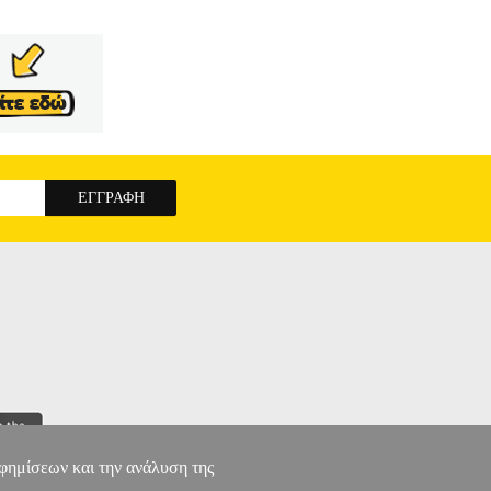
ΜΠΙΔΗΣ
ΧΑΡΑΛΑΜΠΙΔΗΣ
ΗΛΕΚΤΡΙΚΑ
ο.• Αριθμός Πριζών: 7 - Schuko.• Χρώμα:
ΛΩΔΙΟ
αφημίσεων και την ανάλυση της