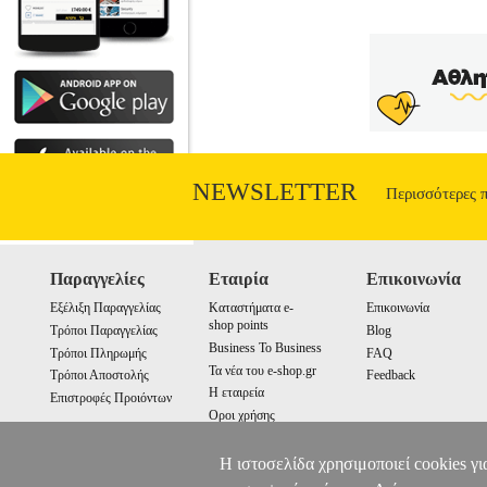
ΧΑΡΑΛΑMΠΙΔΗΣ 37300 ΕΠΤΑΠΡΙ
Κατηγορία: ΗΛΕΚΤΡΙΚΑ •ΧΑΡΑΛΑΜΠΙΔΗ
NEWSLETTER
Περισσότερες 
Παραγγελίες
Εταιρία
Επικοινωνία
Εξέλιξη Παραγγελίας
Καταστήματα e-
Επικοινωνία
shop points
Τρόποι Παραγγελίας
Blog
Business To Business
Τρόποι Πληρωμής
FAQ
Τα νέα του e-shop.gr
Τρόποι Αποστολής
Feedback
Η εταιρεία
Επιστροφές Προιόντων
Οροι χρήσης
Cookies
Η ιστοσελίδα χρησιμοποιεί cookies γι