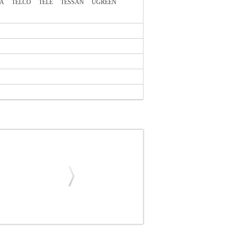
A
TELCO
TELE
TESSAN
UGREEN