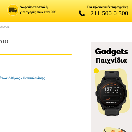
Δωρεάν αποστολή
Για τηλεφωνικές παραγγελίες
211 500 0 500
για αγορές άνω των 90€
ΑΛΩΔΙΟ
ΔΙΟ
άτων Αθήνας - Θεσσαλονίκης