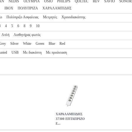
AN
NEDIS
OLYMPIA
OSIO
PHILIPS
QOLTEC
REV
SAVIO
SONOR
ΙΒΟΧ
ΠΟΛΥΠΡΙΖΑ
ΧΑΡΑΛΑΜΠΙΔΗΣ
ζο
Πολύπριζο Ασφαλειας
Μετρητές
Χρονοδιακόπτης
3
4
5
6
8
9
10
Απλή
Αισθητήρας φωτός
Grey
Silver
White
Green
Blue
Red
unted
USB
Με διακόπτη
Με προέκταση
ΧΑΡΑΛΑMΠΙΔΗΣ
37300 ΕΠΤΑΠΡΙΖΟ
Ε...