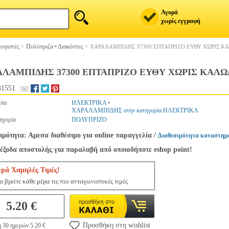
Αγορά
χωρίς εγγραφή
ογιστές
>
Πολύπριζα • Διακόπτες
>
ΧΑΡΑΛΑMΠΙΔΗΣ 37300 ΕΠΤΑΠΡΙΖΟ ΕΥΘΥ ΧΩΡΙΣ Κ
ΑΛΑMΠΙΔΗΣ 37300 ΕΠΤΑΠΡΙΖΟ ΕΥΘΥ ΧΩΡΙΣ ΚΑΛΩ
41551
ρία
ΗΛΕΚΤΡΙΚΑ
•
ΧΑΡΑΛΑΜΠΙΔΗΣ στην κατηγορία ΗΛΕΚΤΡΙΚΑ
ηγορία
ΠΟΛΥΠΡΙΖΟ
ιμότητα: Αμεσα διαθέσιμο για online παραγγελία
/
Διαθεσιμότητα καταστημ
έξοδα αποστολής για παραλαβή από οποιοδήποτε eshop point!
ερά Χαμηλές Τιμές!
 βρείτε κάθε μέρα τις πιο ανταγωνιστικές τιμές
5.20 €
Προσθήκη στη wishlist
 30 ημερών 5.20 €