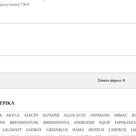
μενη λιανική 7.90 €
Σύνολο ψήφων: 0
ΚΤΡΙΚΑ
R
AKYGA
ALECTO
ALFAONE
ALLOCACOC
ANSMANN
ARMAC
B
NN
BRENNENSTUHL
BRENNENSTUL
ENERGENIE
EQUIP
ESPERANZA
GIGAWATT
GOOBAY
GREENBLUE
HAMA
HEITECH
LAMTECH
LE