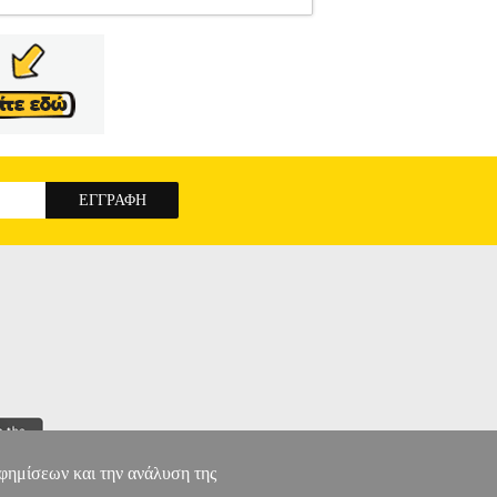
2
ΧΑΡΑΛΑΜΠΙΔΗΣ
ΧΑΡΑΛΑΜΠΙΔΗΣ
 με καλώδιο 5 μέτρων και διακόπτη για να
• Χρώμα: Λευκό.
ΧΑΡΑΛΑMΠΙΔΗΣ 35425
αφημίσεων και την ανάλυση της