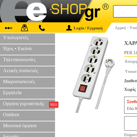
Login / Εγγραφή
Αρχική
>
Υπολ
Υπολογιστές
ΧΑΡ
Ήχος • Εικόνα
PER.1
Τηλεπικοινωνίες
Κατηγο
Λευκές συσκευές
Υποκατ
Διαθεσ
Μικροσυσκευές
Χωρίς 
Εργαλεία
Σταθ
Οργανα γυμναστικής
ΝΕΟ
Εδώ θα
Outdoor
Μουσικά όργανα
Ελάχιστη
Security