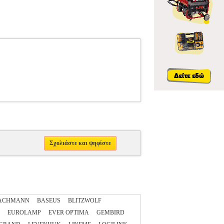
Σχολιάστε και ψηφίστε
ACHMANN
BASEUS
BLITZWOLF
EUROLAMP
EVER OPTIMA
GEMBIRD