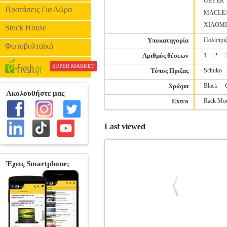
GEYER
Προτάσεις Για Δώρα
MACLE
XIAOMI
Stock House
Υποκατηγορία
Πολύπρι
Φωτοβολταϊκά
Αριθμός θέσεων
1
2
SUPER MARKET
Τύπος Πριζας
Schuko
Χρώμα
Black
Extra
Rack Mo
Last viewed