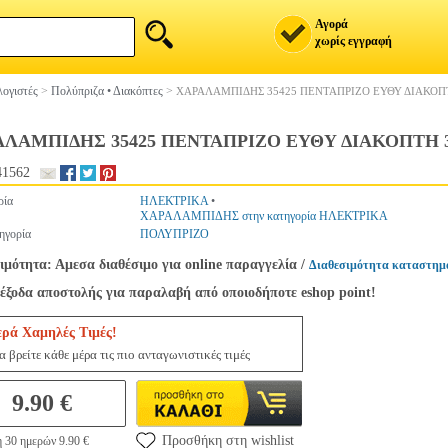
Αγορά
χωρίς εγγραφή
ογιστές
>
Πολύπριζα • Διακόπτες
>
ΧΑΡΑΛΑMΠΙΔΗΣ 35425 ΠΕΝΤΑΠΡΙΖΟ ΕΥΘΥ ΔΙΑΚΟΠ
ΑΛΑMΠΙΔΗΣ 35425 ΠΕΝΤΑΠΡΙΖΟ ΕΥΘΥ ΔΙΑΚΟΠΤΗ 
41562
ρία
ΗΛΕΚΤΡΙΚΑ
•
ΧΑΡΑΛΑΜΠΙΔΗΣ στην κατηγορία ΗΛΕΚΤΡΙΚΑ
ηγορία
ΠΟΛΥΠΡΙΖΟ
ιμότητα: Αμεσα διαθέσιμο για online παραγγελία
/
Διαθεσιμότητα καταστημ
έξοδα αποστολής για παραλαβή από οποιοδήποτε eshop point!
ερά Χαμηλές Τιμές!
 βρείτε κάθε μέρα τις πιο ανταγωνιστικές τιμές
9.90 €
Προσθήκη στη wishlist
 30 ημερών 9.90 €