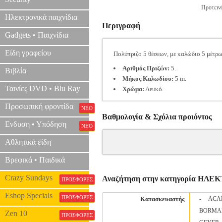
Προτεινό
Ηλεκτρονικά παιχνίδια
Περιγραφή
Gadgets • Παιχνίδια
Είδη γραφείου
Πολύπριζο 5 θέσεων, με καλώδιο 5 μέτρων
Αριθμός Πριζών:
5.
Βιβλία
Μήκος Καλωδίου:
5 m.
Ταινίες DVD • Blu Ray
Χρώμα:
Λευκό.
Προσωπική φροντίδα
ΝΕΟ
Βαθμολογία & Σχόλια προιόντος
Ενδυση • Υπόδηση
ΝΕΟ
Αθλητικά είδη
Βρεφικά • Παιδικά
Crazy Sundays
Αναζήτηση στην κατηγορία ΗΛΕ
ΠΡΟΣΦΟΡΕΣ
Eshop Specials
ΠΡΟΣΦΟΡΕΣ
Κατασκευαστής
-
ACA
BORMA
Zen 10
ΠΡΟΣΦΟΡΕΣ