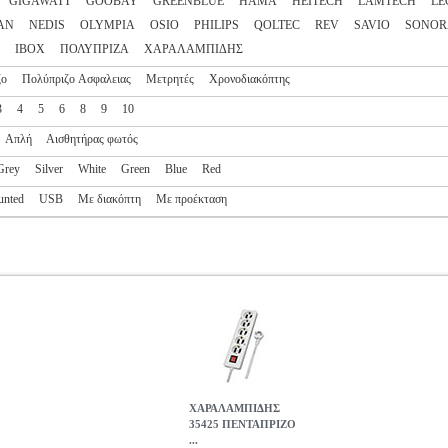
GIGAWATT
GOOBAY
GREENBLUE
HAMA
HEITECH
LAMTECH
LE
AN
NEDIS
OLYMPIA
OSIO
PHILIPS
QOLTEC
REV
SAVIO
SONOR
ΙΒΟΧ
ΠΟΛΥΠΡΙΖΑ
ΧΑΡΑΛΑΜΠΙΔΗΣ
ζο
Πολύπριζο Ασφαλειας
Μετρητές
Χρονοδιακόπτης
3
4
5
6
8
9
10
Απλή
Αισθητήρας φωτός
Grey
Silver
White
Green
Blue
Red
unted
USB
Με διακόπτη
Με προέκταση
ΧΑΡΑΛΑMΠΙΔΗΣ
35425 ΠΕΝΤΑΠΡΙΖΟ
...