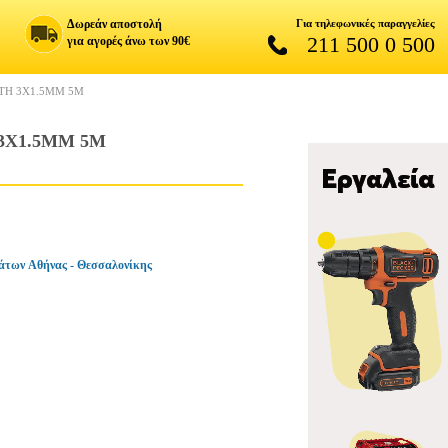
Δωρεάν αποστολή
Για τηλεφωνικές παραγγελίες
211 500 0 500
για αγορές άνω των 90€
ΤΗ 3Χ1.5MM 5M
3Χ1.5MM 5M
άτων Αθήνας - Θεσσαλονίκης