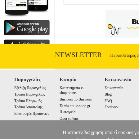
ΧΑΡΑΛΑMΠΙΔΗΣ 35425 ΠΕΝΤΑ
ΗΛΕΚΤΡΙΚΑ
Κατηγορία: ΗΛΕΚΤΡΙΚΑ 
μπορείτε να το κλείνετε χωρίς να τ
NEWSLETTER
Περισσότερες 
Παραγγελίες
Εταιρία
Επικοινωνία
Εξέλιξη Παραγγελίας
Καταστήματα e-
Επικοινωνία
shop points
Τρόποι Παραγγελίας
Blog
Business To Business
Τρόποι Πληρωμής
FAQ
Τα νέα του e-shop.gr
Τρόποι Αποστολής
Feedback
Η εταιρεία
Επιστροφές Προιόντων
Οροι χρήσης
Cookies
Η ιστοσελίδα χρησιμοποιεί cookies γι