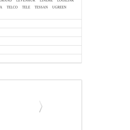
GRAND
LEVENHUK
LINEME
LOGILINK
A
TELCO
TELE
TESSAN
UGREEN