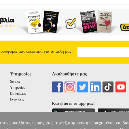
ΠΡΙΖΟ ΕΥΘΥ ΔΙΑΚΟΠΤΗ 3Χ1.5MM 5M
PER.141562
PER.14156
•ΧΑΡΑΛΑΜΠΙΔΗΣ στην κατηγορία ΗΛΕΚΤΡΙΚΑ Πολύπριζο 5 θέσεων,
ο βγάζετε από την πρίζα.• Αριθμός Πριζών: 5.• Μήκος Καλωδίου: 5 m.
ΠΕΝΤΑΠΡΙΖΟ ΕΥΘΥ ΔΙΑΚΟΠΤΗ 3Χ1.5MM 5M
9.90
προσφορές αποκλειστικά για τα μέλη μας!
Υπηρεσίες
Ακολουθήστε μας
Service
Υπηρεσίες
Downloads
Εγγυήσεις
Κατεβάστε το app μας!
α την ευκολία της περιήγησης, την εξατομίκευση περιεχομένου και δι