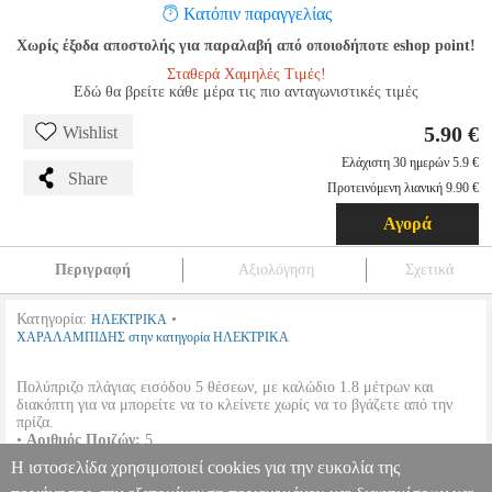
Κατόπιν παραγγελίας
Χωρίς έξοδα αποστολής για παραλαβή από οποιοδήποτε eshop point!
Σταθερά Χαμηλές Τιμές!
Εδώ θα βρείτε κάθε μέρα τις πιο ανταγωνιστικές τιμές
5.90 €
Wishlist
Ελάχιστη 30 ημερών 5.9 €
Share
Προτεινόμενη λιανική 9.90 €
Αγορά
Περιγραφή
Αξιολόγηση
Σχετικά
Κατηγορία:
•
ΗΛΕΚΤΡΙΚΑ
ΧΑΡΑΛΑΜΠΙΔΗΣ στην κατηγορία ΗΛΕΚΤΡΙΚΑ
Πολύπριζο πλάγιας εισόδου 5 θέσεων, με καλώδιο 1.8 μέτρων και
διακόπτη για να μπορείτε να το κλείνετε χωρίς να το βγάζετε από την
πρίζα.
•
Αριθμός Πριζών:
5.
•
Μήκος Καλωδίου:
1.8 m.
Η ιστοσελίδα χρησιμοποιεί cookies για την ευκολία της
•
Χρώμα:
Λευκό.