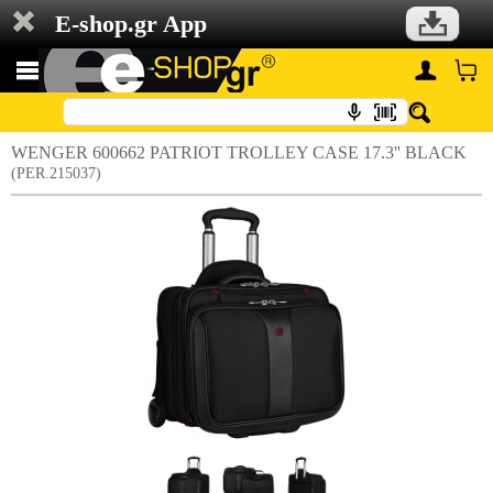
E-shop.gr App
WENGER 600662 PATRIOT TROLLEY CASE 17.3'' BLACK
(PER.215037)