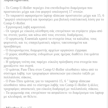
Χαρακτηριστικά:
- Το Comp-U-Roller περιέχει ένα επενδεδυμένο διαμέρισμα που
προστατεύει μέχρι και ένα φορητό υπολογιστή 17 ιντσών.
- Το ταιριαστό αφαιρούμενο laptop slimcase προστατεύει μέχρι και 15, 6
"φορητό υπολογιστή και προσφέρει μια βολική εναλλακτική λύση για το
Comp-U-Roller.
- Εργονομική λαβή καροτσιού.
- Οι τροχοί με εύκολη ολίσθηση σάς επιτρέπουν να στρίψετε γύρω από
τις στενές γωνίες και κάτω από τους στενούς διαδρόμους.
- Ο οργανωτής Essentials κρατά τα στοιχεία όπως τα καλώδια, τους
φορτιστές και τις επαγγελματικές κάρτες τακτοποιημένα και
προσβάσιμα.
- Ο διευρυνόμενος διαχωριστής αρχείων οργανώνει έγγραφα.
- Ο χώρος αποθήκευσης ενδυμάτων μιας ημέρας διαθέτει ένα ιμάντα
συμπίεσης.
- Η γρήγορη τσέπη σας παρέχει εύκολη πρόσβαση στα στοιχεία που
χρειάζεστε πιο συχνά.
- Ο ιμάντας Pass-Thru στον Comp-U-Roller ολισθαίνει πάνω από το
σύστημα λαβής των τροχοφόρων αποσκευών για εύκολο ταξίδι με
πολλαπλούς σάκους.
- Ο Pass-Thru ιμάντας για το ταιριαστό 15, 6 " laptop slimcase
ολισθαίνει πάνω από το σύστημα λαβής του Comp-U-Roller ή άλλες
τροχοφόρες αποσκευές για εύκολη διαδρομή με πολλαπλούς σάκους.
- Τα φερμουάρ σας επιτρέπουν να ασφαλίσετε το διαμέρισμα του laptop
με κλειδαριά, αν θέλετε.