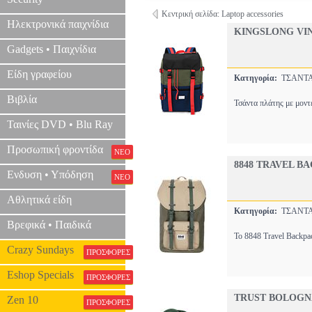
Κεντρική σελίδα: Laptop accessories
Ηλεκτρονικά παιχνίδια
KINGSLONG VIN
Gadgets • Παιχνίδια
Είδη γραφείου
Κατηγορία:
ΤΣΑΝΤ
Βιβλία
Τσάντα πλάτης με μοντ
Ταινίες DVD • Blu Ray
Προσωπική φροντίδα
ΝΕΟ
8848 TRAVEL BA
Ενδυση • Υπόδηση
ΝΕΟ
Αθλητικά είδη
Κατηγορία:
ΤΣΑΝΤ
Βρεφικά • Παιδικά
Το 8848 Travel Backpac
Crazy Sundays
ΠΡΟΣΦΟΡΕΣ
Eshop Specials
ΠΡΟΣΦΟΡΕΣ
TRUST BOLOGNA
Zen 10
ΠΡΟΣΦΟΡΕΣ