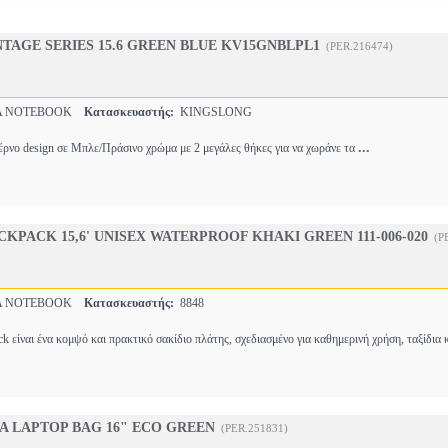
TAGE SERIES 15.6 GREEN BLUE KV15GNBLPL1
(PER.216474)
Α NOTEBOOK
Κατασκευαστής:
KINGSLONG
...
έρνο design σε Μπλε/Πράσινο χρώμα με 2 μεγάλες θήκες για να χωράνε τα
CKPACK 15,6' UNISEX WATERPROOF KHAKI GREEN 111-006-020
(P
Α NOTEBOOK
Κατασκευαστής:
8848
k είναι ένα κομψό και πρακτικό σακίδιο πλάτης, σχεδιασμένο για καθημερινή χρήση, ταξίδια 
 LAPTOP BAG 16" ECO GREEN
(PER.251831)