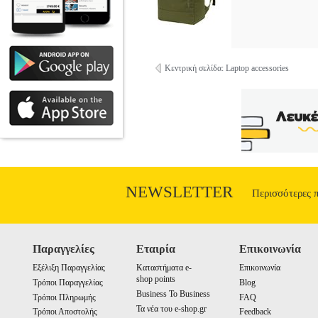
Κεντρική σελίδα: Laptop accessories
NEWSLETTER
Περισσότερες 
Παραγγελίες
Εταιρία
Επικοινωνία
Εξέλιξη Παραγγελίας
Καταστήματα e-
Επικοινωνία
shop points
Τρόποι Παραγγελίας
Blog
Business To Business
Τρόποι Πληρωμής
FAQ
Τα νέα του e-shop.gr
Τρόποι Αποστολής
Feedback