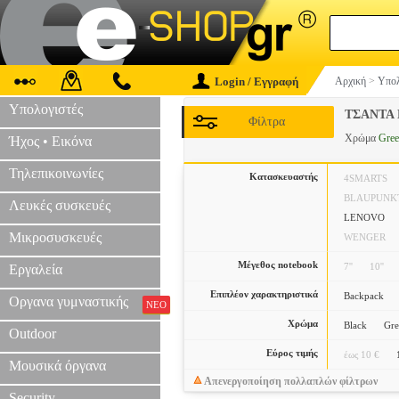
Login / Εγγραφή
Αρχική
>
Υπολ
Υπολογιστές
ΤΣΑΝΤΑ
Φίλτρα
Χρώμα
Gre
Ήχος • Εικόνα
Τηλεπικοινωνίες
Κατασκευαστής
4SMARTS
BLAUPUNK
Λευκές συσκευές
LENOVO
Μικροσυσκευές
WENGER
Μέγεθος notebook
7''
10''
Εργαλεία
Επιπλέον χαρακτηριστικά
Backpack
Οργανα γυμναστικής
ΝΕΟ
Χρώμα
Black
Gr
Outdoor
Εύρος τιμής
έως 10 €
Μουσικά όργανα
Απενεργοποίηση πολλαπλών φίλτρων
Security