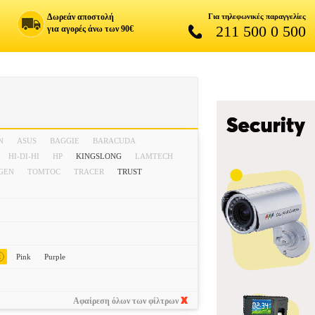
Δωρεάν αποστολή
Για τηλεφωνικές παραγγελίες
211 500 0 500
για αγορές άνω των 90€
N
ASUS
BAGGIE
BARACUDA
HI-DI-HI
HP
KINGSLONG
LAMTECH
IGEN
TOMTOC
TRACER
TRUST
x
Pink
Purple
Αφαίρεση όλων των φίλτρων