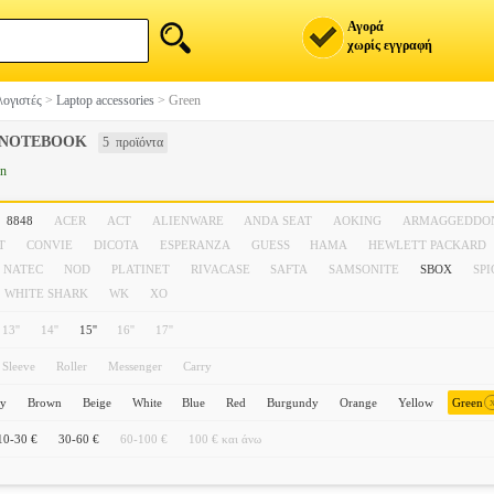
Αγορά
χωρίς εγγραφή
ογιστές
>
Laptop accessories
>
Green
 NOTEBOOK
5 προϊόντα
en
8848
ACER
ACT
ALIENWARE
ANDA SEAT
AOKING
ARMAGGEDDO
T
CONVIE
DICOTA
ESPERANZA
GUESS
HAMA
HEWLETT PACKARD
NATEC
NOD
PLATINET
RIVACASE
SAFTA
SAMSONITE
SBOX
SP
WHITE SHARK
WK
XO
13''
14''
15''
16''
17''
Sleeve
Roller
Messenger
Carry
ey
Brown
Beige
White
Blue
Red
Burgundy
Orange
Yellow
Green
10-30 €
30-60 €
60-100 €
100 € και άνω