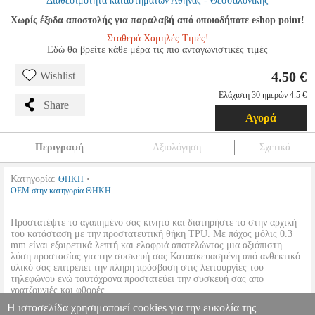
Διαθεσιμότητα καταστημάτων Αθήνας - Θεσσαλονίκης
Χωρίς έξοδα αποστολής για παραλαβή από οποιοδήποτε eshop point!
Σταθερά Χαμηλές Τιμές!
Εδώ θα βρείτε κάθε μέρα τις πιο ανταγωνιστικές τιμές
4.50 €
Wishlist
Ελάχιστη 30 ημερών 4.5 €
Share
Αγορά
Περιγραφή
Αξιολόγηση
Σχετικά
Κατηγορία:
•
ΘΗΚΗ
OEM στην κατηγορία ΘΗΚΗ
Προστατέψτε το αγαπημένο σας κινητό και διατηρήστε το στην αρχική
του κατάσταση με την προστατευτική θήκη TPU. Με πάχος μόλις 0.3
mm είναι εξαιρετικά λεπτή και ελαφριά αποτελώντας μια αξιόπιστη
λύση προστασίας για την συσκευή σας Κατασκευασμένη από ανθεκτικό
υλικό σας επιτρέπει την πλήρη πρόσβαση στις λειτουργίες του
τηλεφώνου ενώ ταυτόχρονα προστατεύει την συσκευή σας απο
γρατζουνιές και φθορές.
Η ιστοσελίδα χρησιμοποιεί cookies για την ευκολία της
-Οι φωτογραφίες είναι ενδεικτικές, το προϊόν είναι πλήρως συμβατό με