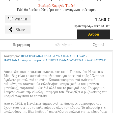
Σταθερά Χαμηλές Τιμές!
Εδώ θα βρείτε κάθε μέρα τις πιο ανταγωνιστικές τιμές
12.60 €
Wishlist
Προτεινόμενη λιανική 18.00 €
Share
Αγορά
Περιγραφή
Αξιολόγηση
Σχετικά
Κατηγορία:
•
BEACHWEAR-ΑΝΔΡΑΣ-ΓΥΝΑΙΚΑ-ΑΞΕΣΟΥΑΡ
HAVAIANAS στην κατηγορία BEACHWEAR-ΑΝΔΡΑΣ-ΓΥΝΑΙΚΑ-ΑΞΕΣΟΥΑΡ
Διασκεδαστικό, πρακτικό, αναντικατάστατο! Το τσαντάκι Havaianas
Mini Bag είναι το απαραίτητο αξεσουάρ για όσες από εσάς θέλετε να
βγαίνετε με στιλ από το σπίτι. Κατασκευασμένο από ανθεκτική
σιλικόνη, το τσαντάκι θα φιλοξενήσει κινητά (ακόμα και μεγάλου
μεγέθους), πορτοφόλι, κλειδιά αλλά και το μακιγιάζ σας. Το χρήσιμο
λουράκι ευνοεί την εύκολη μεταφορά του. Ξεχωρίζει ο ρυζόκοκκος που
κοσμεί ανάγλυφα το τσαντάκι.
Από το 1962, η Havaianas δημιουργεί τις διάσημες σαγιονάρες που
έχουν ταυτιστεί με το καλοκαίρι σε όλον τον κόσμο. Τα αξεσουάρ της
ακολουθούν την ίδια διαδρομή αποτελώντας επιλογή για τις εξορμήσεις