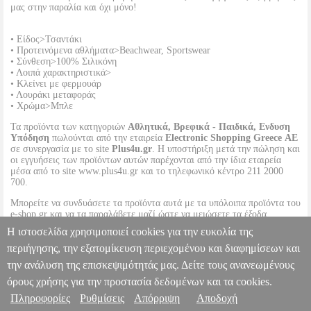
μας στην παραλία και όχι μόνο!
• Είδος>Τσαντάκι
• Προτεινόμενα αθλήματα>Beachwear, Sportswear
• Σύνθεση>100% Σιλικόνη
• Λοιπά χαρακτηριστικά>
• Κλείνει με φερμουάρ
• Λουράκι μεταφοράς
• Χρώμα>Μπλε
Τα προϊόντα των κατηγοριών
Αθλητικά, Βρεφικά - Παιδικά, Ενδυση
Υπόδηση
πωλούνται από την εταιρεία
Electronic Shopping Greece ΑΕ
σε συνεργασία με το site
Plus4u.gr
. Η υποστήριξη μετά την πώληση και
οι εγγυήσεις των προϊόντων αυτών παρέχονται από την ίδια εταιρεία
μέσα από το site www.plus4u.gr και το τηλεφωνικό κέντρο 211 2000
700.
Μπορείτε να συνδυάσετε τα προϊόντα αυτά με τα υπόλοιπα προϊόντα του
e-shop.gr και να τα παραλάβετε μαζί ώστε να μειώσετε τα έξοδα
αποστολής. Μπορείτε επίσης να παραλάβετε από οποιοδήποτε eshop
Η ιστοσελίδα χρησιμοποιεί cookies για την ευκολία της
point με μηδενικά έξοδα αποστολής ανεξαρτήτως ύψους παραγγελίας!
περιήγησης, την εξατομίκευση περιεχομένου και διαφημίσεων και
την ανάλυση της επισκεψιμότητάς μας. Δείτε τους ανανεωμένους
ΤΣΑΝΤΑΚΙ HAVAIANAS MINI BAG LOGO ΜΠΛΕ
PL2.138170677
PL2.138170677
HAVAIANAS
HAVAIANAS
όρους χρήσης για την προστασία δεδομένων και τα cookies.
BEACHWEAR-ΑΝΔΡΑΣ-ΓΥΝΑΙΚΑ-ΑΞΕΣΟΥΑΡ
Κατηγορία:
Πληροφορίες
Ρυθμίσεις
Απόρριψη
Αποδοχή
Πληροφορίες & Υπηρεσίες >
BEACHWEAR-ΑΝΔΡΑΣ-ΓΥΝΑΙΚΑ-ΑΞΕΣΟΥΑΡ