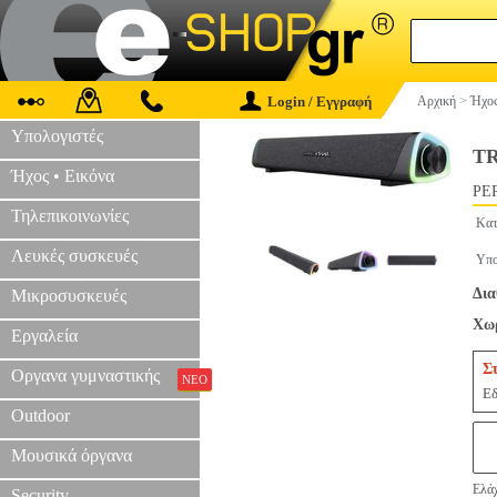
Login / Εγγραφή
Αρχική
>
Ήχος
Υπολογιστές
T
Ήχος • Εικόνα
PER
Τηλεπικοινωνίες
Κατ
Λευκές συσκευές
Υπο
Δια
Μικροσυσκευές
Χωρ
Εργαλεία
Σ
Οργανα γυμναστικής
ΝΕΟ
Εδ
Outdoor
Μουσικά όργανα
Ελάχ
Security