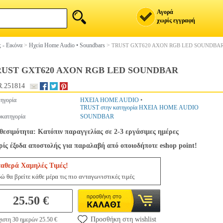
Αγορά
χωρίς εγγραφή
 - Εικόνα
>
Ηχεία Home Audio • Soundbars
>
TRUST GXT620 AXON RGB LED SOUNDBA
RUST GXT620 AXON RGB LED SOUNDBAR
.251814
ηγορία
ΗΧΕΙΑ HOME AUDIO
•
TRUST στην κατηγορία ΗΧΕΙΑ HOME AUDIO
κατηγορία
SOUNDBAR
θεσιμότητα: Κατόπιν παραγγελίας σε 2-3 εργάσιμες ημέρες
ίς έξοδα αποστολής για παραλαβή από οποιοδήποτε eshop point!
ταθερά Χαμηλές Τιμές!
ώ θα βρείτε κάθε μέρα τις πιο ανταγωνιστικές τιμές
25.50 €
Προσθήκη στη wishlist
ιστη 30 ημερών 25.50 €