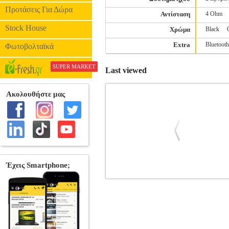
Προτάσεις Για Δώρα
Αντίσταση
4 Ohm
Stock House
Χρώμα
Black
Extra
Bluetooth
Φωτοβολταϊκά
SUPER MARKET
Last viewed
TRUST GXT620 AXON RGB LED S