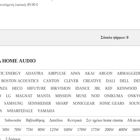
εινόμενη λιανική 49.90 €
Σύνολο ψήφων: 0
ΕΙΑ HOME AUDIO
IC ENERGY
ADASTRA
AIRPULSE
AIWA
AKAI
ARGON
ARMAGGED
BOSTON ACOUSTICS
CANTON
CLEVER
CREATIVE
DALI
DELL
DE
ANZA
HECO
HIFUTURE
HIKVISION
IDANCE
JBL
KEF
KENWOOD
O
LG
MAGNAT
MANTA
MISSION
MUSE
NOD
ONIKUMA
ONKY
SAMSUNG
SENNHEISER
SHARP
SONICGEAR
SONIC GEARS
SOU
A
WHARFEDALE
YAMAHA
Subwoofer
Βιβλιοθήκης
Δαπέδου
Κεντρικά
Σετ ηχείων home cinema
All-in-o
50W
70W
75W
80W
125W
160W
170W
175W
200W
400W
500
ν
3 Δρόμων