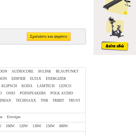
Σχολιάστε και ψηφίστε
DON
AUDIOCORE
AVLINK
BLAUPUNKT
NON
EDIFIER
ELTAX
ENERGIZER
KLIPSCH
KODA
LAMTECH
LENCO
O
OSIO
PODSPEAKERS
POLK AUDIO
NDMAN
TECHNAXX
TNB
TRIBIT
TRUST
ne
Επιτοίχια
W
100W
120W
130W
150W
600W