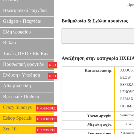
Προτ
Ηλεκτρονικά παιχνίδια
Βαθμολογία & Σχόλια προιόντος
Gadgets • Παιχνίδια
Είδη γραφείου
Βιβλία
Ταινίες DVD • Blu Ray
Αναζήτηση στην κατηγορία ΗΧ
Προσωπική φροντίδα
ΝΕΟ
Κατασκευαστής
ACOUST
Ενδυση • Υπόδηση
ΝΕΟ
BLOW
ESPER
Αθλητικά είδη
LENOV
Βρεφικά • Παιδικά
REMAX
ULTIME
Crazy Sundays
ΠΡΟΣΦΟΡΕΣ
Υποκατηγορία
Soundbar
Eshop Specials
ΠΡΟΣΦΟΡΕΣ
Μέγιστη ισχύς
30W
Zen 10
ΠΡΟΣΦΟΡΕΣ
Σύστημα ήχου
2 Δρόμω