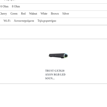
6 Ohm
8 Ohm
Cherry
Green
Red
Walnut
White
Brown
Silver
Wi-Fi
Αυτοενισχυόμενα
Τηλεχειριστήριο
TRUST GXT620
AXON RGB LED
SOUN...
OUNDBAR
PER.251814
PER.251814
TRUST
TRUST
ΗΧΕΙΑ HOM
SOUNDBAR
25.50