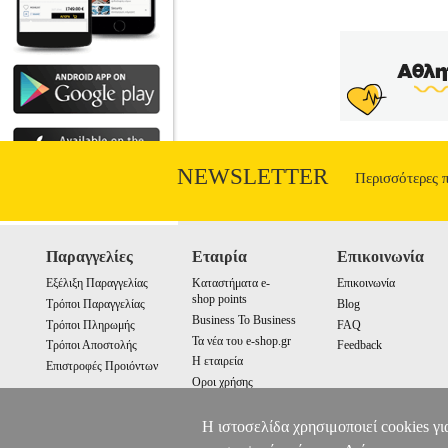
NEWSLETTER
Περισσότερες 
Παραγγελίες
Εταιρία
Επικοινωνία
Εξέλιξη Παραγγελίας
Καταστήματα e-
Επικοινωνία
shop points
Τρόποι Παραγγελίας
Blog
Business To Business
Τρόποι Πληρωμής
FAQ
Τα νέα του e-shop.gr
Τρόποι Αποστολής
Feedback
Η εταιρεία
Επιστροφές Προιόντων
Οροι χρήσης
Cookies
Η ιστοσελίδα χρησιμοποιεί cookies γι