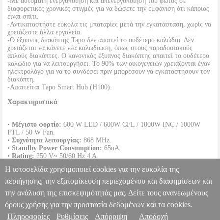
-Με αυτόματη ενεργοποίηση και απενεργοποίηση του φωτός σε
διαφορετικές χρονικές στιγμές για να δώσετε την εμφάνιση ότι κάποιος
είναι σπίτι.
-Αντικαταστήστε εύκολα τις μπαταρίες μετά την εγκατάσταση, χωρίς να
χρειάζεστε άλλα εργαλεία.
-Ο έξυπνος διακόπτης Tapo δεν απαιτεί το ουδέτερο καλώδιο. Δεν
χρειάζεται να κάνετε νέα καλωδίωση, όπως στους παραδοσιακούς
απλούς διακόπτες. Ο κανονικός έξυπνος διακόπτης απαιτεί το ουδέτερο
καλώδιο για να λειτουργήσει. Το 90% των οικογενειών χρειάζονται έναν
ηλεκτρολόγο για να το συνδέσει πριν μπορέσουν να εγκαταστήσουν τον
διακόπτη.
-Απαιτείται Tapo Smart Hub (H100).
Χαρακτηριστικά
•
Μέγιστο φορτίο:
600 W LED / 600W CFL / 1000W INC / 1000W
FTL / 50 W Fan.
•
Συχνότητα λειτουργίας:
868 MHz.
•
Standby Power Consumption:
65uA.
•
Rating:
250 V~ 50/60 Hz 4 A.
•
Πιστοποιήσεις:
CE, RoHS, UKCA.
Η ιστοσελίδα χρησιμοποιεί cookies για την ευκολία της
•
Διαστάσεις:
87.1 ? 86 ? 41 mm.
•
Εγγύηση:
2 χρόνια.
περιήγησης, την εξατομίκευση περιεχομένου και διαφημίσεων και
DOA 7 ημερών
την ανάλυση της επισκεψιμότητάς μας. Δείτε τους ανανεωμένους
TP-LINK TAPO S210 SMART LIGHT SWITCH 1-GANG 1-WAY
PER.209026
PER.209026
TP-LINK
TP-LINK
SMART HOME
όρους χρήσης για την προστασία δεδομένων και τα cookies.
Κατηγορία: SMART HOME •TP-LINK στην κατηγορία
Πληροφορίες
Ρυθμίσεις
Απόρριψη
Αποδοχή
Πληροφορίες & Υπηρεσίες >