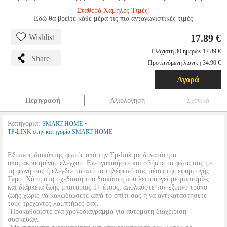
Σταθερά Χαμηλές Τιμές!
Εδώ θα βρείτε κάθε μέρα τις πιο ανταγωνιστικές τιμές
17.89 €
Wishlist
Ελάχιστη 30 ημερών 17.89 €
Share
Προτεινόμενη λιανική 34.90 €
Αγορά
Περιγραφή
Αξιολόγηση
Σχετικά
Κατηγορία:
•
SMART HOME
TP-LINK στην κατηγορία SMART HOME
Εξυπνος διακόπτης φωτός από την Tp-link με δυνατότητα
απομακρυσμένου ελέγχου. Ενεργοποιήστε και σβήστε τα φώτα σας με
τη φωνή σας ή ελέγξτε τα από το τηλέφωνό σας μέσω της εφαρμογής
Tapo. Χάρη στη σχεδίαση του διακόπτη που λειτουργεί με μπαταρίες
και διάρκεια ζωής μπαταρίας 1+ έτους, απολαύστε τον έξυπνο τρόπο
ζωής χωρίς να καλωδιώσετε ξανά το σπίτι σας ή να αντικαταστήσετε
τους τρέχοντες λαμπτήρες σας.
-Προκαθορίστε ένα χρονοδιάγραμμα για αυτόματη διαχείριση
συσκευών.