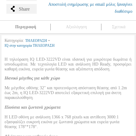
Αποστολή ενημέρωσης με email μόλις ξαναγίνει
Share
διαθέσιμο
Περιγραφή
Αξιολόγηση
Σχετικά
Κατηγορία:
•
ΤΗΛΕΟΡΑΣΗ
IQ στην κατηγορία ΤΗΛΕΟΡΑΣΗ
Η τηλεόραση IQ LED-3222VD είναι ιδανική για μικρότερα δωμάτια ή
υπνοδωμάτια. Με τεχνολογία LED και ανάλυση HD Ready, προσφέρει
καθαρή εικόνα, ευρεία γωνία θέασης και αξιόπιστη απόδοση.
Ιδανικό μέγεθος για κάθε χώρο
Με μέγεθος οθόνης 32" και προτεινόμενη απόσταση θέασης από 1.2m
έως 2m, η IQ LED-3222VD αποτελεί εξαιρετική επιλογή για άνετη
παρακολούθηση.
Πλούσια και ζωντανά χρώματα
Η LED οθόνη με ανάλυση 1366 x 768 pixels και αντίθεση 3000:1
εξασφαλίζει ευκρινή εικόνα με ζωντανά χρώματα και ευρεία γωνία
θέασης 178°*178°.