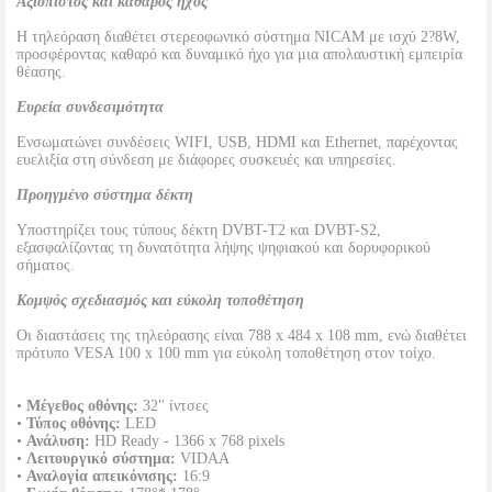
Αξιόπιστος και καθαρός ήχος
Η τηλεόραση διαθέτει στερεοφωνικό σύστημα NICAM με ισχύ 2?8W,
προσφέροντας καθαρό και δυναμικό ήχο για μια απολαυστική εμπειρία
θέασης.
Ευρεία συνδεσιμότητα
Ενσωματώνει συνδέσεις WIFI, USB, HDMI και Ethernet, παρέχοντας
ευελιξία στη σύνδεση με διάφορες συσκευές και υπηρεσίες.
Προηγμένο σύστημα δέκτη
Υποστηρίζει τους τύπους δέκτη DVBT-T2 και DVBT-S2,
εξασφαλίζοντας τη δυνατότητα λήψης ψηφιακού και δορυφορικού
σήματος.
Κομψός σχεδιασμός και εύκολη τοποθέτηση
Οι διαστάσεις της τηλεόρασης είναι 788 x 484 x 108 mm, ενώ διαθέτει
πρότυπο VESA 100 x 100 mm για εύκολη τοποθέτηση στον τοίχο.
•
Μέγεθος οθόνης:
32" ίντσες
•
Τύπος οθόνης:
LED
•
Ανάλυση:
HD Ready - 1366 x 768 pixels
•
Λειτουργικό σύστημα:
VIDAA
•
Αναλογία απεικόνισης:
16:9