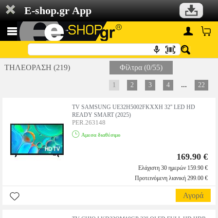
E-shop.gr App
ΤΗΛΕΟΡΑΣΗ (219)
Φίλτρα (0/55)
...
1
2
3
4
22
TV SAMSUNG UE32H5002FKXXH 32'' LED HD
READY SMART (2025)
PER.263148
Αμεσα διαθέσιμο
169.90 €
Ελάχιστη 30 ημερών 159.90 €
Προτεινόμενη λιανική 299.00 €
Αγορά