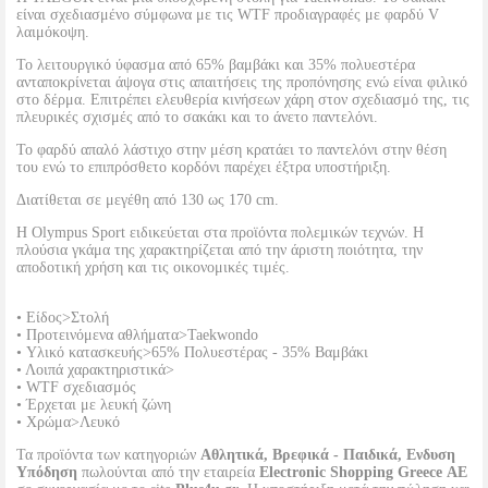
είναι σχεδιασμένο σύμφωνα με τις WTF προδιαγραφές με φαρδύ V
λαιμόκοψη.
Το λειτουργικό ύφασμα από 65% βαμβάκι και 35% πολυεστέρα
ανταποκρίνεται άψογα στις απαιτήσεις της προπόνησης ενώ είναι φιλικό
στο δέρμα. Επιτρέπει ελευθερία κινήσεων χάρη στον σχεδιασμό της, τις
πλευρικές σχισμές από το σακάκι και το άνετο παντελόνι.
Το φαρδύ απαλό λάστιχο στην μέση κρατάει το παντελόνι στην θέση
του ενώ το επιπρόσθετο κορδόνι παρέχει έξτρα υποστήριξη.
Διατίθεται σε μεγέθη από 130 ως 170 cm.
Η Olympus Sport ειδικεύεται στα προϊόντα πολεμικών τεχνών. Η
πλούσια γκάμα της χαρακτηρίζεται από την άριστη ποιότητα, την
αποδοτική χρήση και τις οικονομικές τιμές.
• Είδος>Στολή
• Προτεινόμενα αθλήματα>Taekwondo
• Υλικό κατασκευής>65% Πολυεστέρας - 35% Βαμβάκι
• Λοιπά χαρακτηριστικά>
• WTF σχεδιασμός
• Έρχεται με λευκή ζώνη
• Χρώμα>Λευκό
Τα προϊόντα των κατηγοριών
Αθλητικά, Βρεφικά - Παιδικά, Ενδυση
Υπόδηση
πωλούνται από την εταιρεία
Electronic Shopping Greece ΑΕ