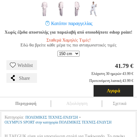
Κατόπιν παραγγελίας
Χωρίς έξοδα αποστολής για παραλαβή από οποιοδήποτε eshop point!
Σταθερά Χαμηλές Τιμές!
Εδώ θα βρείτε κάθε μέρα τις πιο ανταγωνιστικές τιμές
41.79 €
Wishlist
Ελάχιστη 30 ημερών 43.99 €
Share
Προτεινόμενη λιανική 43.99 €
Αγορά
Περιγραφή
Αξιολόγηση
Σχετικά
Κατηγορία:
•
ΠΟΛΕΜΙΚΕΣ ΤΕΧΝΕΣ-ΕΝΔΥΣΗ
OLYMPUS SPORT στην κατηγορία ΠΟΛΕΜΙΚΕΣ ΤΕΧΝΕΣ-ΕΝΔΥΣΗ
Η TAEGUK είναι μία υποσχόμενη στολή για Taekwondo. Το σακάκι