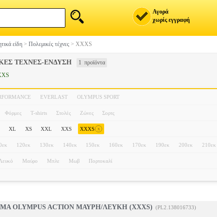
Αγορά
χωρίς εγγραφή
τικά είδη
>
Πολεμικές τέχνες
>
XXXS
ΚΕΣ ΤΕΧΝΕΣ-ΕΝΔΥΣΗ
1 προϊόντα
XXS
ERFORMANCE
EVERLAST
OLYMPUS SPORT
Φόρμες
T-shirts
Στολές
Ζώνες
Σορτς
x
XL
XS
XXL
XXS
XXXS
0εκ
120εκ
130εκ
140εκ
150εκ
160εκ
170εκ
190εκ
200εκ
210εκ
Λευκό
Μαύρο
Μπλε
Μωβ
Πορτοκαλί
ΜΑ OLYMPUS ACTION ΜΑΥΡΗ/ΛΕΥΚΗ (XXXS)
(PL2.138016733)