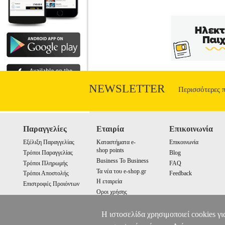
NEWSLETTER
Περισσότερες 
Παραγγελίες
Εταιρία
Επικοινωνία
Εξέλιξη Παραγγελίας
Καταστήματα e-
Επικοινωνία
shop points
Τρόποι Παραγγελίας
Blog
Business To Business
Τρόποι Πληρωμής
FAQ
Τα νέα του e-shop.gr
Τρόποι Αποστολής
Feedback
Η εταιρεία
Επιστροφές Προιόντων
Οροι χρήσης
Cookies
Η ιστοσελίδα χρησιμοποιεί cookies γι