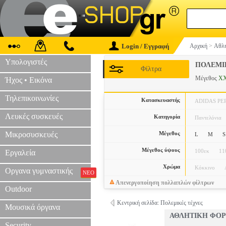
Login / Εγγραφή
Αρχική
>
Αθλη
Υπολογιστές
ΠΟΛΕΜΙ
Φίλτρα
Μέγεθος
X
Ήχος • Εικόνα
Τηλεπικοινωνίες
Κατασκευαστής
ADIDAS P
Λευκές συσκευές
Κατηγορία
Παντελόνια
Μικροσυσκευές
Μέγεθος
L
M
S
Μέγεθος ύψους
100εκ
11
Εργαλεία
Χρώμα
Κόκκινο
Οργανα γυμναστικής
ΝΕΟ
Απενεργοποίηση πολλαπλών φίλτρων
Outdoor
Κεντρική σελίδα: Πολεμικές τέχνες
Μουσικά όργανα
ΑΘΛΗΤΙΚΗ ΦΟΡ
Security