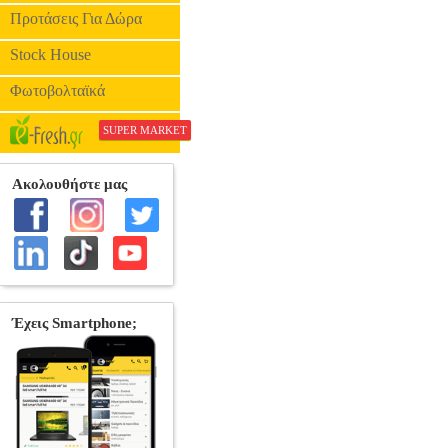
Προτάσεις Για Δώρα
Stock House
Φωτοβολταϊκά
SUPER MARKET