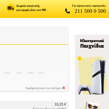
Δωρεάν αποστολή
Για τηλεφωνικές παραγγελίες
211 500 0 500
για αγορές άνω των 90€
220εκ
240εκ
280εκ
90εκ
Αφαίρεση όλων των φίλτρων
33.25 €