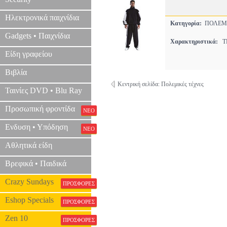
Ηλεκτρονικά παιχνίδια
Κατηγορία:
ΠΟΛΕΜΙ
Gadgets • Παιχνίδια
Χαρακτηριστικά:
TR
Είδη γραφείου
Βιβλία
Κεντρική σελίδα: Πολεμικές τέχνες
Ταινίες DVD • Blu Ray
Προσωπική φροντίδα
ΝΕΟ
Ενδυση • Υπόδηση
ΝΕΟ
Αθλητικά είδη
Βρεφικά • Παιδικά
Crazy Sundays
ΠΡΟΣΦΟΡΕΣ
Eshop Specials
ΠΡΟΣΦΟΡΕΣ
Zen 10
ΠΡΟΣΦΟΡΕΣ