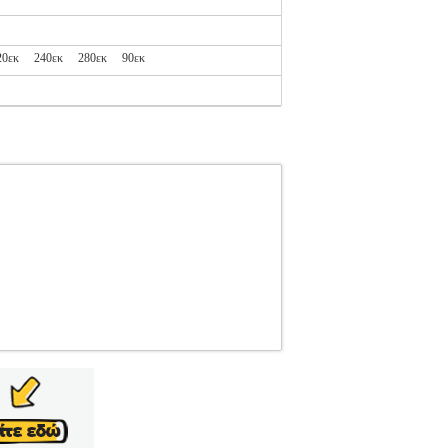
20εκ
240εκ
280εκ
90εκ
2.138142826
OLYMPUS SPORT
OLYMPUS
RT στην κατηγορία ΠΟΛΕΜΙΚΕΣ ΤΕΧΝΕΣ-
α κινήσεων και υλικό κορυφαίας ποιότητας
οϊόντα πολεμικών τεχνών. Η πλούσια γκάμα της
ή• Προτεινόμενα αθλήματα>Taekwondo• Υλικό