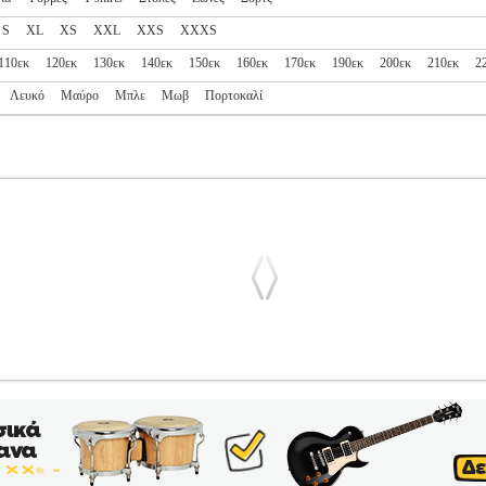
S
XL
XS
XXL
XXS
XXXS
110εκ
120εκ
130εκ
140εκ
150εκ
160εκ
170εκ
190εκ
200εκ
210εκ
2
Λευκό
Μαύρο
Μπλε
Μωβ
Πορτοκαλί
D ΡΙΓΩΤΗ ΜΑΥΡΟ ΡΕΒΕΡ ΛΕΥΚΗ/ΜΑΥΡΗ
PL2.138142826
PL
ΥΣΗ
Κατηγορία: ΠΟΛΕΜΙΚΕΣ ΤΕΧΝΕΣ-ΕΝΔΥΣΗ •OLYMPUS SPO
εβέρ και κεντητά γράμματα στην πλάτη. Ανετη εφαρμογή, ελευθερί
ι σε μεγέθη από 110 ως 190 cm. Η Olympus Sport ειδικεύεται στα πρ
τητα, την αποδοτική χρήση και τις οικονομικές τιμές. • Είδος>Στολ