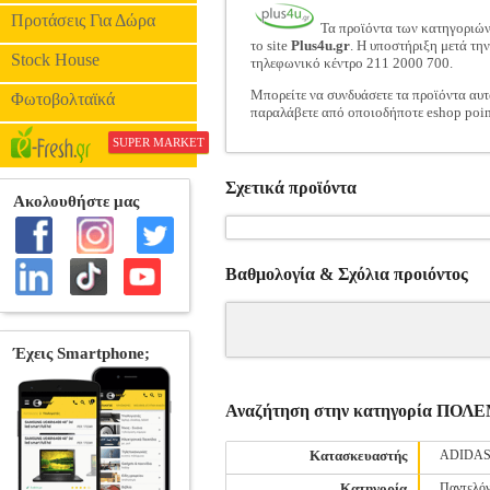
Προτάσεις Για Δώρα
Τα προϊόντα των κατηγοριώ
το site
Plus4u.gr
. Η υποστήριξη μετά τη
Stock House
τηλεφωνικό κέντρο 211 2000 700.
Μπορείτε να συνδυάσετε τα προϊόντα αυτ
Φωτοβολταϊκά
παραλάβετε από οποιοδήποτε eshop poin
SUPER MARKET
Σχετικά προϊόντα
Βαθμολογία & Σχόλια προιόντος
Αναζήτηση στην κατηγορία Π
Κατασκευαστής
ADIDA
Κατηγορία
Παντελόν