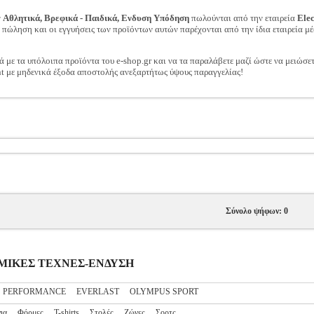
ν
Αθλητικά, Βρεφικά - Παιδικά, Ενδυση Υπόδηση
πωλούνται από την εταιρεία
Ele
ν πώληση και οι εγγυήσεις των προϊόντων αυτών παρέχονται από την ίδια εταιρεία μέ
ά με τα υπόλοιπα προϊόντα του e-shop.gr και να τα παραλάβετε μαζί ώστε να μειώσε
t με μηδενικά έξοδα αποστολής ανεξαρτήτως ύψους παραγγελίας!
Σύνολο ψήφων: 0
ΟΛΕΜΙΚΕΣ ΤΕΧΝΕΣ-ΕΝΔΥΣΗ
S PERFORMANCE
EVERLAST
OLYMPUS SPORT
ια
Φόρμες
T-shirts
Στολές
Ζώνες
Σορτς