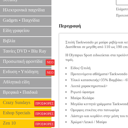
Ελάχιστ
Ηλεκτρονικά παιχνίδια
Προτεινό
Gadgets • Παιχνίδια
Περιγραφή
Είδη γραφείου
Βιβλία
Στολή Taekwondo με μαύρο ρεβέρ και κε
Διατίθεται σε μεγέθη από 110 ως 190 cm
Ταινίες DVD • Blu Ray
Η Olympus Sport ειδικεύεται στα προϊόν
τιμές.
Προσωπική φροντίδα
ΝΕΟ
Είδος>Στολή
Ενδυση • Υπόδηση
ΝΕΟ
Προτεινόμενα αθλήματα>Taekwondo
Υλικό κατασκευής>35% Βαμβάκι - 6
Αθλητικά είδη
Λοιπά χαρακτηριστικά>
Βρεφικά • Παιδικά
Ριγωτό ύφασμα
Μαύρο Κολάρο
Crazy Sundays
ΠΡΟΣΦΟΡΕΣ
Μεγάλα κεντητά γράμματα Taekwondo
Oμορφες ετικέτες στο πανωφόρι
Eshop Specials
ΠΡΟΣΦΟΡΕΣ
Λάστιχο και κορδόνι στην μέση του 
Χρώμα>Λευκό / Μαύρο
Zen 10
ΠΡΟΣΦΟΡΕΣ