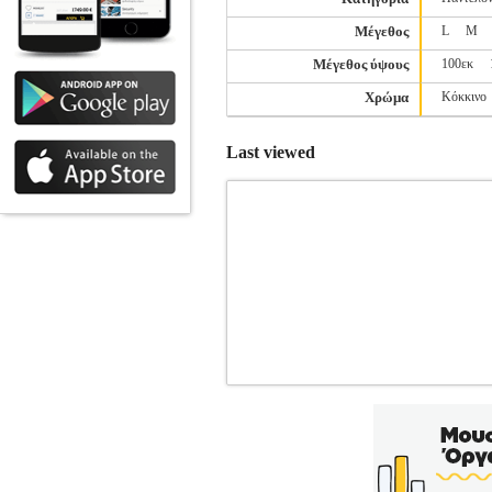
Μέγεθος
L
M
Μέγεθος ύψους
100εκ
Χρώμα
Κόκκινο
Last viewed
ΣΤΟΛΗ TAEKWONDO OLYMPUS Q
SPORT
ΠΟΛΕΜΙΚΕΣ ΤΕΧΝΕΣ-ΕΝΔ
ΕΝΔΥΣΗ Στολή Taekwondo με μαύρο ρ
χαρακτηρίζουν την στολή QD. Διατίθετα
χαρακτηρίζεται από την άριστη ποιό