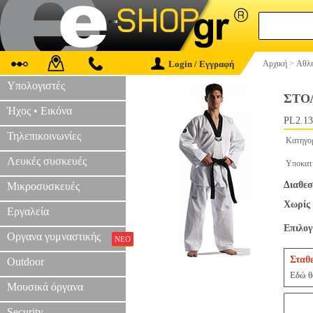
Login / Εγγραφή
Αρχική
>
Αθλη
Υπολογιστές
ΣΤΟ
Ήχος • Εικόνα
PL2.13
Τηλεπικοινωνίες
Κατηγο
Λευκές συσκευές
Υποκατ
Διαθεσ
Μικροσυσκευές
Χωρίς 
Εργαλεία
Επιλο
Οργανα γυμναστικής
ΝΕΟ
Σταθ
Outdoor
Εδώ θα
Μουσικά όργανα
Security