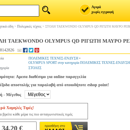
Αγορά
χωρίς εγγραφή
τικά είδη
>
Πολεμικές τέχνες
>
ΣΤΟΛΗ TAEKWONDO OLYMPUS QD ΡΙΓΩΤΗ ΜΑΥΡΟ ΡΕΒ
ΛΗ TAEKWONDO OLYMPUS QD ΡΙΓΩΤΗ ΜΑΥΡΟ ΡΕ
8142826
ρία
ΠΟΛΕΜΙΚΕΣ ΤΕΧΝΕΣ-ΕΝΔΥΣΗ
•
OLYMPUS SPORT στην κατηγορία ΠΟΛΕΜΙΚΕΣ ΤΕΧΝΕΣ-ΕΝΔΥΣΗ
ηγορία
ΣΤΟΛΕΣ
ιμότητα: Αμεσα διαθέσιμο για online παραγγελία
έξοδα αποστολής για παραλαβή από οποιοδήποτε eshop point!
γή - Μέγεθος
ερά Χαμηλές Τιμές!
 βρείτε κάθε μέρα τις πιο ανταγωνιστικές τιμές
34.20 €