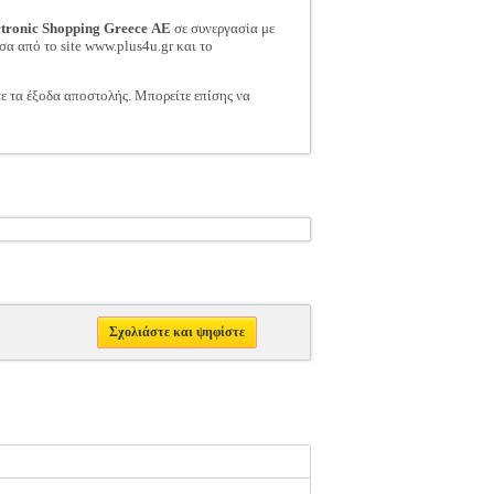
ctronic Shopping Greece ΑΕ
σε συνεργασία με
σα από το site www.plus4u.gr και το
τε τα έξοδα αποστολής. Μπορείτε επίσης να
Σχολιάστε και ψηφίστε