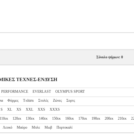
Σύνολο ψήφων: 0
ΟΛΕΜΙΚΕΣ ΤΕΧΝΕΣ-ΕΝΔΥΣΗ
S PERFORMANCE
EVERLAST
OLYMPUS SPORT
ια
Φόρμες
T-shirts
Στολές
Ζώνες
Σορτς
S
XL
XS
XXL
XXS
XXXS
110εκ
120εκ
130εκ
140εκ
150εκ
160εκ
170εκ
190εκ
200εκ
210εκ
2
Λευκό
Μαύρο
Μπλε
Μωβ
Πορτοκαλί