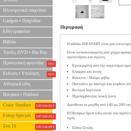
Ηλεκτρονικά παιχνίδια
Gadgets • Παιχνίδια
Περιγραφή
Είδη γραφείου
Βιβλία
Η adidas ADI-START είναι μία οικονομικ
Ταινίες DVD • Blu Ray
Είναι κατασκευασμένη από μίγμα υφάσμα
προπονήσεις και αγώνες.
Προσωπική φροντίδα
ΝΕΟ
Εγκεκριμένη από την παγκόσμια ομ
Ελαφριά και άνετη
Ενδυση • Υπόδηση
ΝΕΟ
Κόκκινο / Μαύρο ρεβέρ
Αθλητικά είδη
Παντελόνι με λάστιχο και κορδόνι στ
Κεντητά λογότυπα
Βρεφικά • Παιδικά
Περιλαμβάνεται λευκή ζώνη
Crazy Sundays
Διατίθεται σε μεγέθη από 140 ως 200 cm
ΠΡΟΣΦΟΡΕΣ
Η Olympus Sport ειδικεύεται στα προϊόν
Eshop Specials
ΠΡΟΣΦΟΡΕΣ
τιμές.
Zen 10
ΠΡΟΣΦΟΡΕΣ
Είδος>Στολή