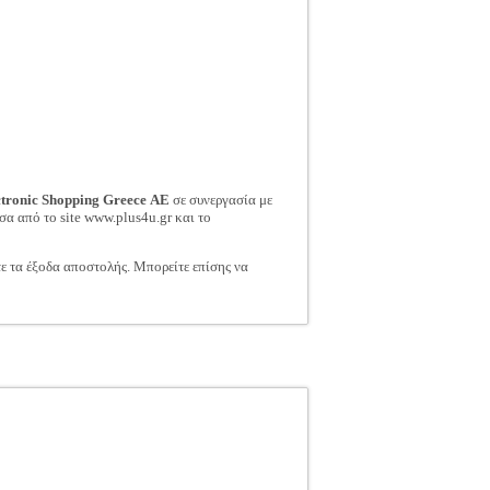
ctronic Shopping Greece ΑΕ
σε συνεργασία με
σα από το site www.plus4u.gr και το
τε τα έξοδα αποστολής. Μπορείτε επίσης να