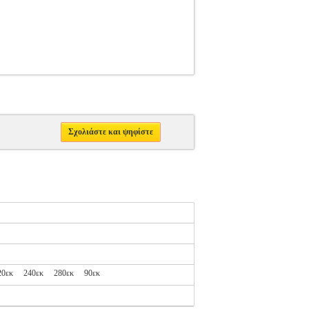
Σχολιάστε και ψηφίστε
20εκ
240εκ
280εκ
90εκ