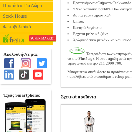
Προτεινόμενα αθλήματα>Taekwondo
Προτάσεις Για Δώρα
Υλικό κατασκευής>60% Πολυεστέρας
Λοιπά χαρακτηριστικά>
Stock House
Unisex
Φωτοβολταϊκά
Κεντητά λογότυπα
Έρχεται με λευκή ζώνη
SUPER MARKET
Χρώμα>Λευκό με κόκκινο και μαύρο
Τα προϊόντα των κατηγοριώ
το site
Plus4u.gr
. Η υποστήριξη μετά τη
τηλεφωνικό κέντρο 211 2000 700.
Μπορείτε να συνδυάσετε τα προϊόντα αυτ
παραλάβετε από οποιοδήποτε eshop poin
Σχετικά προϊόντα