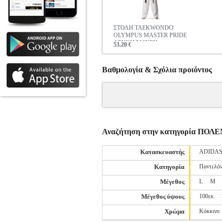
ΣΤΟΛΗ TAEKWONDO
OLYMPUS MASTER PRIDE
ΛΕΥΚΗ/ΜΑΥΡΗ
53.20 €
Βαθμολογία & Σχόλια προιόντος
Αναζήτηση στην κατηγορία Π
Κατασκευαστής
ADIDA
Κατηγορία
Παντελόν
Μέγεθος
L
M
Μέγεθος ύψους
100εκ
Χρώμα
Κόκκινο