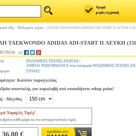
Αγορά
χωρίς εγγραφή
τικά είδη
>
Πολεμικές τέχνες
>
ΣΤΟΛΗ TAEKWONDO ADIDAS ADI-START II ΛΕΥΚΗ (150
ΛΗ TAEKWONDO ADIDAS ADI-START II ΛΕΥΚΗ (15
8170216
ρία
ΠΟΛΕΜΙΚΕΣ ΤΕΧΝΕΣ-ΕΝΔΥΣΗ
•
ADIDAS PERFORMANCE στην κατηγορία ΠΟΛΕΜΙΚΕΣ ΤΕΧΝΕΣ-Ε
ηγορία
ΣΤΟΛΕΣ
ιμότητα: Κατόπιν παραγγελίας
έξοδα αποστολής για παραλαβή από οποιοδήποτε eshop point!
γή - Μέγεθος
ερά Χαμηλές Τιμές!
 βρείτε κάθε μέρα τις πιο ανταγωνιστικές τιμές
36.00 €