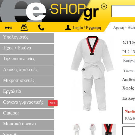
Login / Εγγραφή
Αρχική
>
Αθλη
Υπολογιστές
ΣΤΟ
Ήχος • Εικόνα
PL2.13
Τηλεπικοινωνίες
Κατηγο
Λευκές συσκευές
Υποκατ
Διαθεσ
Μικροσυσκευές
Χωρίς 
Εργαλεία
Επιλο
Οργανα γυμναστικής
ΝΕΟ
Σταθ
Outdoor
Εδώ θα
Μουσικά όργανα
Security