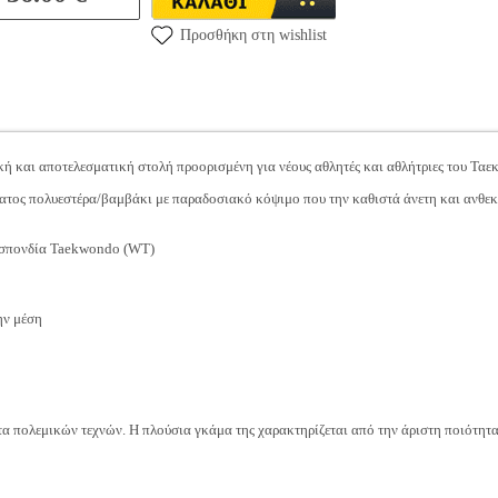
Προσθήκη στη wishlist
ή και αποτελεσματική στολή προορισμένη για νέους αθλητές και αθλήτριες του Ταεκ
τος πολυεστέρα/βαμβάκι με παραδοσιακό κόψιμο που την καθιστά άνετη και ανθεκτ
οσπονδία Taekwondo (WT)
ην μέση
τα πολεμικών τεχνών. Η πλούσια γκάμα της χαρακτηρίζεται από την άριστη ποιότητα