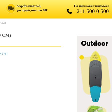
Δωρεάν αποστολή
Για τηλεφωνικές παραγγελίες
211 500 0 500
για αγορές άνω των 90€
 CM)
0 CM)
ΝΔΥΣΗ