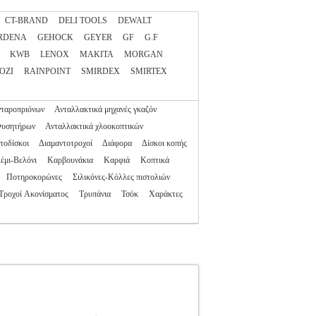
CT-BRAND
DELI TOOLS
DEWALT
RDENA
GEHOCK
GEYER
GF
G.F
KWB
LENOX
MAKITA
MORGAN
OZI
RAINPOINT
SMIRDEX
SMIRTEX
νταροπριόνων
Ανταλλακτικά μηχανές γκαζόν
Φυσητήρων
Ανταλλακτικά χλοοκοπτικών
τοδίσκοι
Διαμαντοτροχοί
Διάφορα
Δίσκοι κοπής
έμι-Βελόνι
Καρβουνάκια
Καρφιά
Κοπτικά
Ποτηροκορώνες
Σιλικόνες-Κόλλες πιστολιών
Τροχοί Ακονίσματος
Τρυπάνια
Τσόκ
Χαράκτες