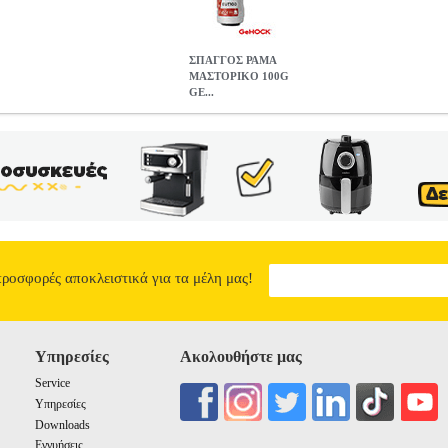
ΣΠΑΓΓΟΣ ΡΑΜΑ
ΜΑΣΤΟΡΙΚΟ 100G
GE...
 GEHOCK GUT100
TLS.400095
TLS.400095
GEHOCK
GEHOCK
ΑΤΑ ΕΡΓΑΛΕΙΩΝ •GEHOCK στην κατηγορία ΑΝΑΛΩΣΙΜΑ-ΕΞΑΡ
ς για γεωργία, DIY, κατασκευές, οικοδομικές εργασίες. -Είναι εξαιρ
ος: 100 g.• Υλικό: Νάιλον νήματος 210D.
ΣΠΑΓΓΟΣ ΡΑΜΑ ΜΑΣΤΟ
0.90
προσφορές αποκλειστικά για τα μέλη μας!
Υπηρεσίες
Ακολουθήστε μας
Service
Υπηρεσίες
Downloads
Εγγυήσεις