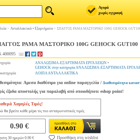
Αγορά
χωρίς εγγραφή
λεία
>
Ανταλλακτικά • Εξαρτήματα
>
ΣΠΑΓΓΟΣ ΡΑΜΑ ΜΑΣΤΟΡΙΚΟ 100G GEHOCK GUT10
ΠΑΓΓΟΣ ΡΑΜΑ ΜΑΣΤΟΡΙΚΟ 100G GEHOCK GUT100
.400095
ηγορία
ΑΝΑΛΩΣΙΜΑ-ΕΞΑΡΤΗΜΑΤΑ ΕΡΓΑΛΕΙΩΝ
•
GEHOCK στην κατηγορία ΑΝΑΛΩΣΙΜΑ-ΕΞΑΡΤΗΜΑΤΑ ΕΡΓΑΛ
κατηγορία
ΛΟΙΠΑ ΑΝΤΑΛΛΑΚΤΙΚΑ
θεσιμότητα: Αμεσα διαθέσιμο για online παραγγελία
/
Διαθεσιμότητα κατασ
ίς έξοδα αποστολής για παραλαβή από οποιοδήποτε eshop point!
ταθερά Χαμηλές Τιμές!
ώ θα βρείτε κάθε μέρα τις πιο ανταγωνιστικές τιμές
0.90 €
Προσθήκη στη wishlist
ιστη 30 ημερών 0.90 €