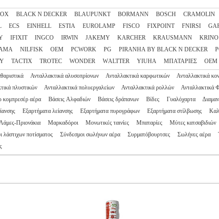
NOX
BLACK N DECKER
BLAUPUNKT
BORMANN
BOSCH
CRAMOLIN
L
ECS
EINHELL
ESTIA
EUROLAMP
FISCO
FIXPOINT
FNIRSI
GA
Y
IFIXIT
INGCO
IRWIN
JAKEMY
KARCHER
KRAUSMANN
KRINO
AMA
NILFISK
OEM
PCWORK
PG
PIRANHA BY BLACK N DECKER
P
EY
TACTIX
TROTEC
WONDER
WΑLTTER
YIUHA
ΜΠΑΤΑΡΙΕΣ
ΟΕΜ
θαριστικά
Ανταλλακτικά αλυσοπρίονων
Ανταλλακτικά καρφωτικών
Ανταλλακτικά κο
τικά πλυστικών
Ανταλλακτικά πολυεργαλείων
Ανταλλακτικά ρολλών
Ανταλλακτικά 
 κομπρεσέρ αέρα
Βάσεις Αλφαδιών
Βάσεις δράπανων
Βίδες
Γυαλόχαρτα
Διαμαν
είανσης
Εξαρτήματα λείανσης
Εξαρτήματα πυρογράφων
Εξαρτήματα στίλβωσης
Καλ
Λάμες-Πριονάκια
Μαρκαδόροι
Μονωτικές ταινίες
Μπαταρίες
Μύτες κατσαβιδιών
ι λάστιχων ποτίσματος
Σύνδεσμοι σωλήνων αέρα
Συρματόβουρτσες
Σωλήνες αέρα
ς