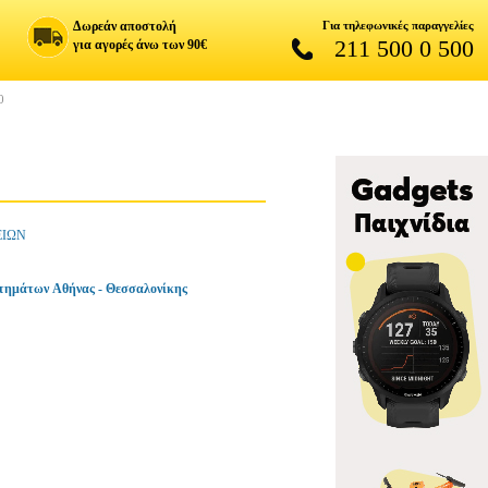
Δωρεάν αποστολή
Για τηλεφωνικές παραγγελίες
211 500 0 500
για αγορές άνω των 90€
0
ΕΙΩΝ
τημάτων Αθήνας - Θεσσαλονίκης