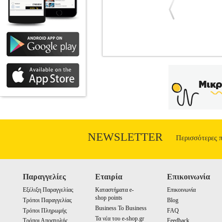
ΣΠΑΓΓΟΣ ΡΑΜΑ ΜΑΣΤΟΡΙΚΟ 100G
Κατηγορία: ΑΝΑΛΩΣΙΜΑ-ΕΞΑΡΤΗΜ
GeHOCK. -Στριφτός σπάγγος. -Κατάλληλο
1.6 mm.• Μήκος: 50 m.• Βάρ
NEWSLETTER
Περισσότερες 
Παραγγελίες
Εταιρία
Επικοινωνία
Εξέλιξη Παραγγελίας
Καταστήματα e-
Επικοινωνία
shop points
Τρόποι Παραγγελίας
Blog
Business To Business
Τρόποι Πληρωμής
FAQ
Τα νέα του e-shop.gr
Τρόποι Αποστολής
Feedback