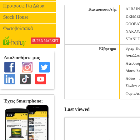
Προτάσεις Για Δώρα
Κατασκευαστής
ALBAI
Stock House
DREME
GOOBA
Φωτοβολταϊκά
NAKAY
STANL
SUPER MARKET
Εξάρτημα
Spray-Κα
Ανταλλακ
Αξεσουάρ
Δίσκοι λ
Λάδια
Σύνδεσμο
Φορτιστέ
Last viewed