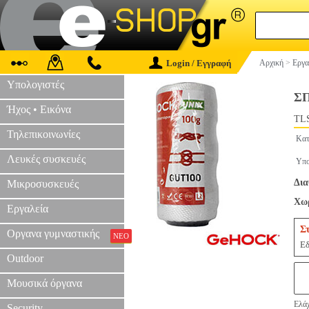
Login / Εγγραφή
Αρχική
>
Εργα
Υπολογιστές
Σ
Ήχος • Εικόνα
TLS
Τηλεπικοινωνίες
Κατ
Λευκές συσκευές
Υπο
Δια
Μικροσυσκευές
Χωρ
Εργαλεία
Σ
Οργανα γυμναστικής
ΝΕΟ
Εδ
Outdoor
Μουσικά όργανα
Ελάχ
Security