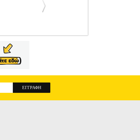
ΑΝΑΛΩΣΙΜΑ-ΕΞΑΡΤΗΜΑΤΑ ΕΡΓΑΛΕΙΩΝ
ΤΗΜΑΤΑ ΕΡΓΑΛΕΙΩΝ Σπάγγος Ράμα 100g
ετικά ανθεκτικός.Χαρακτηριστικά • Διάμετρος:
ΡΙΚΟ 100G GEHOCK GUT100