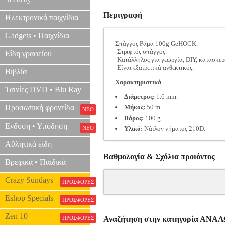
Περιγραφή
Ηλεκτρονικά παιχνίδια
Gadgets • Παιχνίδια
Σπάγγος Ράμα 100g GeHOCK.
-Στριφτός σπάγγος.
Είδη γραφείου
-Κατάλληλος για γεωργία, DIY, κατασκευέ
-Είναι εξαιρετικά ανθεκτικός.
Βιβλία
Χαρακτηριστικά
Ταινίες DVD • Blu Ray
Διάμετρος:
1.6 mm.
Προσωπική φροντίδα
Μήκος:
50 m.
ΝΕΟ
Βάρος:
100 g.
Ενδυση • Υπόδηση
ΝΕΟ
Υλικό:
Νάιλον νήματος 210D.
Αθλητικά είδη
Βαθμολογία & Σχόλια προιόντος
Βρεφικά • Παιδικά
Crazy Sundays
ΠΡΟΣΦΟΡΕΣ
Eshop Specials
ΠΡΟΣΦΟΡΕΣ
Zen 10
ΠΡΟΣΦΟΡΕΣ
Αναζήτηση στην κατηγορία Α