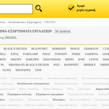
Αγορά
χωρίς εγγραφή
λεία
>
Ανταλλακτικά • Εξαρτήματα
>
DREMEL
ΙΜΑ-ΕΞΑΡΤΗΜΑΤΑ ΕΡΓΑΛΕΙΩΝ
34 προϊόντα
στής
DREMEL
BLACK N DECKER
BLAUPUNKT
BORMANN
BOSCH
CRAMOLIN
CT-
HELL
ESTIA
EUROLAMP
FISCO
FIXPOINT
FNIRSI
GARDENA
GEH
RWIN
JAKEMY
KARCHER
KRAUSMANN
KRINO
KWB
LENOX
MAK
PG
PIRANHA BY BLACK N DECKER
POZI
RAINPOINT
SMIRDEX
SMIRT
YIUHA
ΜΠΑΤΑΡΙΕΣ
ΟΕΜ
ιστικά
Ανταλλακτικά αλυσοπρίονων
Ανταλλακτικά καρφωτικών
Ανταλλακτικά κονταροπ
ά πλυστικών
Ανταλλακτικά πολυεργαλείων
Ανταλλακτικά ρολλών
Ανταλλακτικά Φυσητή
μπρεσέρ αέρα
Βάσεις Αλφαδιών
Βάσεις δράπανων
Βίδες
Γυαλόχαρτα
Διαμαντοδί
σης
Εξαρτήματα λείανσης
Εξαρτήματα πυρογράφων
Εξαρτήματα στίλβωσης
Καλέμι-Β
άκια
Μαρκαδόροι
Μονωτικές ταινίες
Μπαταρίες
Μύτες κατσαβιδιών
Ποτηροκορ
στιχων ποτίσματος
Σύνδεσμοι σωλήνων αέρα
Συρματόβουρτσες
Σωλήνες αέρα
Τροχο