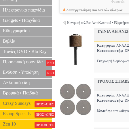
Φορτιστές
Ηλεκτρονικά παιχνίδια
Απενεργοποίηση πολλαπλών φίλτρων
Gadgets • Παιχνίδια
Κεντρική σελίδα: Ανταλλακτικά • Εξαρτήμα
Είδη γραφείου
TAINIA ΛΕΙΑΝΣΗ
Βιβλία
Κατηγορία:
ΑΝΑΛΩΣ
Κατασκευαστής:
DR
Ταινίες DVD • Blu Ray
Για χοντρή διαμόρφωση
Προσωπική φροντίδα
ΝΕΟ
Ενδυση • Υπόδηση
ΝΕΟ
ΤΡΟΧΟΣ ΣΤΙΛΒΩ
Αθλητικά είδη
Βρεφικά • Παιδικά
Κατηγορία:
ΑΝΑΛΩΣ
Κατασκευαστής:
DR
Crazy Sundays
ΠΡΟΣΦΟΡΕΣ
Ιδανικό για τον καθαρ
Eshop Specials
ΠΡΟΣΦΟΡΕΣ
Zen 10
ΠΡΟΣΦΟΡΕΣ