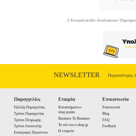
Κεντρική σελίδα: Ανταλλακτικά • Εξαρτήμα
NEWSLETTER
Περισσότερες 
Παραγγελίες
Εταιρία
Επικοινωνία
Εξέλιξη Παραγγελίας
Καταστήματα e-
Επικοινωνία
shop points
Τρόποι Παραγγελίας
Blog
Business To Business
Τρόποι Πληρωμής
FAQ
Τα νέα του e-shop.gr
Τρόποι Αποστολής
Feedback
Η εταιρεία
Επιστροφές Προιόντων