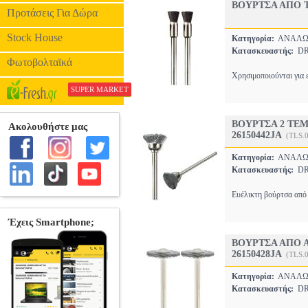
ΒΟΥΡΤΣΑ ΑΠΟ Τ
Προτάσεις Για Δώρα
Stock House
Κατηγορία:
ΑΝΑΛΩΣ
Κατασκευαστής:
DR
Φωτοβολταϊκά
Χρησιμοποιούνται για 
SUPER MARKET
ΒΟΥΡΤΣΑ 2 ΤΕ
26150442JA
(TLS.
Κατηγορία:
ΑΝΑΛΩΣ
Κατασκευαστής:
DR
Ευέλικτη βούρτσα από 
ΒΟΥΡΤΣΑ ΑΠΟ 
26150428JA
(TLS.
Κατηγορία:
ΑΝΑΛΩΣ
Κατασκευαστής:
DR