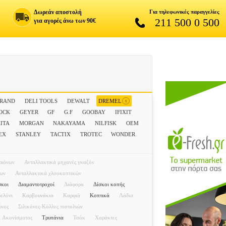
Δωρεάν αποστολή
Για τηλεφωνικές παραγγελίες
211 500 0 500
για αγορές άνω των 90€
x
BRAND
DELI TOOLS
DEWALT
DREMEL
OCK
GEYER
GF
G.F
GOOBAY
IFIXIT
ITA
MORGAN
NAKAYAMA
NILFISK
OEM
EX
STANLEY
TACTIX
TROTEC
WONDER
ριόνων
Ανταλλακτικά μηχανές γκαζόν
ρων
Ανταλλακτικά χλοοκοπτικών
σκοι
Διαμαντοτροχοί
Διάφορα
Δίσκοι κοπής
ελόνι
Καρβουνάκια
Καρφιά
Κοπτικά
Λάδια
ώνες
Σιλικόνες-Κόλλες πιστολιών
ί Ακονίσματος
Τρυπάνια
Τσόκ
Χαράκτες