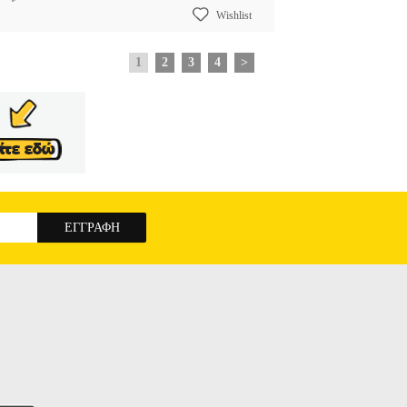
Wishlist
1
2
3
4
>