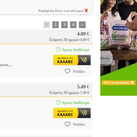
Αφαίρεση όλων των φίλτρων
1
2
3
4
>
4.89
€
Ελάχιστη 30 ημερών 4.89 €
Αμεσα διαθέσιμο
...
όρφωση
Wishlist
5.49
€
Ελάχιστη 30 ημερών 5.49 €
Αμεσα διαθέσιμο
Wishlist