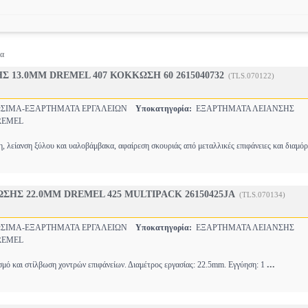
τα
Σ 13.0MM DREMEL 407 ΚΟΚΚΩΣΗ 60 2615040732
(TLS.070122)
ΙΜΑ-ΕΞΑΡΤΗΜΑΤΑ ΕΡΓΑΛΕΙΩΝ
Υποκατηγορία:
ΕΞΑΡΤΗΜΑΤΑ ΛΕΙΑΝΣΗΣ
EMEL
, λείανση ξύλου και υαλοβάμβακα, αφαίρεση σκουριάς από μεταλλικές επιφάνειες και διαμ
ΣΗΣ 22.0MM DREMEL 425 MULTIPACK 26150425JA
(TLS.070134)
ΙΜΑ-ΕΞΑΡΤΗΜΑΤΑ ΕΡΓΑΛΕΙΩΝ
Υποκατηγορία:
ΕΞΑΡΤΗΜΑΤΑ ΛΕΙΑΝΣΗΣ
EMEL
...
ισμό και στίλβωση χοντρών επιφάνείων. Διαμέτρος εργασίας: 22.5mm. Εγγύηση: 1