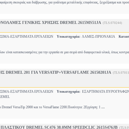
αφαίρεση σκουριάς και διάβρωσης, για γυάλισμα μεταλλικής επιφάνειας, ξεγρέζιασμα και πρ
ΟΝΟΛΑΜΕΣ ΓΕΝΙΚΗΣ ΧΡΗΣΗΣ DREMEL 2615MS51JA
(TLS.070244)
ΙΜΑ-ΕΞΑΡΤΗΜΑΤΑ ΕΡΓΑΛΕΙΩΝ
Υποκατηγορία:
ΛΑΜΕΣ-ΠΡΙΟΝΑΚΙΑ
Κατασ
aw είναι κατασκευασμένες για την εργασία σε μια σειρά από διαφορετικά υλικά, όπως κοντρ
 DREMEL 201 ΓΙΑ VERSATIP+VERSAFLAME 26150201JA
(TLS.07011
ΙΜΑ-ΕΞΑΡΤΗΜΑΤΑ ΕΡΓΑΛΕΙΩΝ
Υποκατηγορία:
ΕΞΑΡΤΗΜΑΤΑ ΠΥΡΟΓΡΑΦ
EMEL
...
ο Dremel VersaTip 2000 και το VersaFlame 2200.Ποσότητα: 2Εγγύηση: 1
ΠΛΑΣΤΙΚΟΥ DREMEL SC476 38.0MM SPEEDCLIC 2615S476JB
(TLS.0