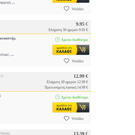
...
οσαρμογή
Wishlist
9.95
€
Ελάχιστη 30 ημερών 9.95 €
κευαστής:
Αμεσα διαθέσιμο
...
απλακέ,
Wishlist
12.99 €
1)
Ελάχιστη 30 ημερών 12.99 €
Προτεινόμενη λιανική 14.99 €
ΩΝ
Αμεσα διαθέσιμο
Wishlist
13.39
€
70044)