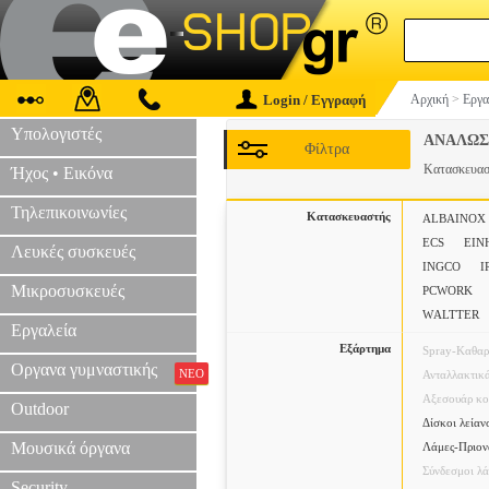
Login / Εγγραφή
Αρχική
>
Εργα
Υπολογιστές
ΑΝΑΛΩΣ
Φίλτρα
Κατασκευα
Ήχος • Εικόνα
Τηλεπικοινωνίες
Κατασκευαστής
ALBAINOX
ECS
EIN
Λευκές συσκευές
INGCO
I
Μικροσυσκευές
PCWORK
WΑLTTER
Εργαλεία
Εξάρτημα
Spray-Καθαρ
Οργανα γυμναστικής
ΝΕΟ
Ανταλλακτικ
Αξεσουάρ κο
Outdoor
Δίσκοι λείαν
Μουσικά όργανα
Λάμες-Πριον
Σύνδεσμοι λά
Security