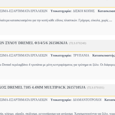
ΙΜΑ-ΕΞΑΡΤΗΜΑΤΑ ΕΡΓΑΛΕΙΩΝ
Υποκατηγορία:
ΔΙΣΚΟΙ ΚΟΠΗΣ
Κατασκευασ
...
ιδιαίτερα κατασκευασμένοι για την κοπή κάθε είδους πλαστικών. Γρήγορα, εύκολα, χωρίς
Ν ΞΥΛΟΥ DREMEL Φ3/4/5/6 26150636JA
(TLS.070240)
ΙΜΑ-ΕΞΑΡΤΗΜΑΤΑ ΕΡΓΑΛΕΙΩΝ
Υποκατηγορία:
ΤΡΥΠΑΝΙΑ
Κατασκευαστής
υ Dremel περιλαμβάνει 4 τρυπάνια με μύτη κεντραρίσματος για τρύπημα σε ξύλο. Οι διάφορε
Σ DREMEL 7105 4.4MM MULTIPACK 26157105JA
(TLS.070101)
ΙΜΑ-ΕΞΑΡΤΗΜΑΤΑ ΕΡΓΑΛΕΙΩΝ
Υποκατηγορία:
ΔΙΑΜΑΝΤΟΤΡΟΧΟΙ
Κατασκ
ία, κόψιμο, χάραξη, σκάλισμα, ρετουσάρισμα και φινίρισμα. Χρησιμοποιούνται για ξύλο, νεφ