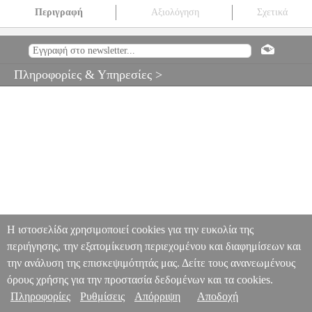
Περιγραφή
Αξιολόγηση
Σχετικά
SONIC GEAR SONICBAR U200 BLACK SBU200B
PER.259827
PER.259827
SONIC GEARS
SONIC GEARS
ΗΧΕΙΑ HOME
AUDIO
SONIC GEAR SONICBAR U200 BLACK SBU200B
Πληροφορίες & Υπηρεσίες >
0
Η ιστοσελίδα χρησιμοποιεί cookies για την ευκολία της
περιήγησης, την εξατομίκευση περιεχομένου και διαφημίσεων και
την ανάλυση της επισκεψιμότητάς μας. Δείτε τους ανανεωμένους
όρους χρήσης για την προστασία δεδομένων και τα cookies.
Πληροφορίες
Ρυθμίσεις
Απόρριψη
Αποδοχή