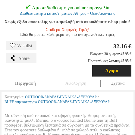
Αμεσα διαθέσιμο για online παραγγελία
Διαθεσιμότητα καταστημάτων Αθήνας - Θεσσαλονίκης
Χωρίς έξοδα αποστολής για παραλαβή από οποιοδήποτε eshop point!
Σταθερά Χαμηλές Τιμές!
Εδώ θα βρείτε κάθε μέρα τις πιο ανταγωνιστικές τιμές
32.16 €
Wishlist
Ελάχιστη 30 ημερών 45.95 €
Share
Προτεινόμενη λιανική 45.95 €
Αγορά
Περιγραφή
Αξιολόγηση
Σχετικά
Κατηγορία:
•
OUTDOOR-ΑΝΔΡΑΣ-ΓΥΝΑΙΚΑ-ΑΞΕΣΟΥΑΡ
BUFF στην κατηγορία OUTDOOR-ΑΝΔΡΑΣ-ΓΥΝΑΙΚΑ-ΑΞΕΣΟΥΑΡ
Με σύνθεση από το απαλό και υψηλής φυσικής θερμομονωτικής
ικανότητας μαλλί Merino, ο σκούφος Knitted Beanie από τη Buff
προσφέρει βελτιωμένη ζεστασιά σε σύγκριση με τα συνθετικά προϊόντα.
Είτε τον φορέσετε διπλωμένο ή ψηλά σε χαλαρό στιλ, ο ευέλικτος
πλεκτός σκούφος της Buff προσφέρει άνεση και στιλ! Κατασκευάζεται