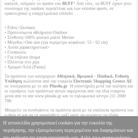
κασκόλ, ονόμασε το προϊόν του
BUFF
! Από τότε, τα BUFF έχουν γίνει
συνώνυμα της outdoor περιπέτειας και των extreme sports, σε
ερασιτεχνικό η επαγγελματικό επίπεδο.
• Είδος>Σκούφος
• Προτεινόμενα αθλήματα>Outdoor
• Σύνθεση>100% φυσικό μαλλί Merino
• Μέγεθος>One size (για περίμετρο κεφαλιού: 53 - 62 cm)
• Λοιπά χαρακτηριστικά>
• Γυναικείος
• Για ενήλικα άτομα
• Πλένεται στο χέρι
• Χρώμα>Λιλά (Pansy)
Τα προϊόντα των κατηγοριών
Αθλητικά, Βρεφικά - Παιδικά, Ενδυση
Υπόδηση
πωλούνται από την εταιρεία
Electronic Shopping Greece ΑΕ
σε συνεργασία με το site
Plus4u.gr
. Η υποστήριξη μετά την πώληση και
οι εγγυήσεις των προϊόντων αυτών παρέχονται από την ίδια εταιρεία
μέσα από το site www.plus4u.gr και το τηλεφωνικό κέντρο 211 2000
700.
Μπορείτε να συνδυάσετε τα προϊόντα αυτά με τα υπόλοιπα προϊόντα του
e-shop.gr και να τα παραλάβετε μαζί ώστε να μειώσετε τα έξοδα
αποστολής. Μπορείτε επίσης να παραλάβετε από οποιοδήποτε eshop
Η ιστοσελίδα χρησιμοποιεί cookies για την ευκολία της
point με μηδενικά έξοδα αποστολής ανεξαρτήτως ύψους παραγγελίας!
περιήγησης, την εξατομίκευση περιεχομένου και διαφημίσεων και
την ανάλυση της επισκεψιμότητάς μας. Δείτε τους ανανεωμένους