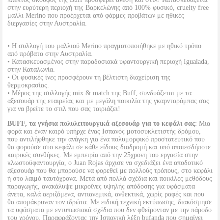
στην ευρύτερη περιοχή της Βαρκελώνης από 100% φυσικό, cruelty free
μαλλι Merino που προέρχεται από φάρμες προβάτων με ηθικές
διεργασίες στην Αυστραλία.
• Η συλλογή του μαλλιού Merino πραγματοποιήθηκε με ηθικό τρόπο
από πρόβατα στην Αυστραλία.
• Κατασκευασμένος στην παραδοσιακά υφαντουργική περιοχή Igualada,
στην Καταλωνία.
• Οι φυσικές ίνες προσφέρουν τη βέλτιστη διαχείριση της
θερμοκρασίας.
• Μέρος της συλλογής mix & match της Buff, συνδυάζεται με τα
αξεσουάρ της εταιρείας και με μεγάλη ποικιλία της γκαρνταρόμπας σας
για να βρείτε το στιλ που σας ταιριάζει!
BUFF, τα γνήσια πολυλειτουργικά αξεσουάρ για το κεφάλι σας
: Μια
φορά και έναν καιρό υπήρχε ένας Ισπανός μοτοσυκλετιστής δρόμου,
που αντιλήφθηκε την ανάγκη για ένα πολυμορφικό προστατευτικό που
θα φορούσε στο κεφάλι σε κάθε είδους διαδρομή και υπό οποιεσδήποτε
καιρικές συνθήκες. Με εμπειρία από την 25χρονη του εργασία στην
κλωστοϋφαντουργία, ο Juan Rojas άρχισε να σχεδιάζει ένα αποδοτικό
αξεσουάρ που θα μπορούσε να φορεθεί με πολλούς τρόπους, στο κεφάλι
ή στο λαιμό ταυτόχρονα. Μετά από πολλά σχέδια και ποικίλες μεθόδους
παραγωγής, ανακάλυψε μικροϊνες υψηλής απόδοσης για υφάσματα
άνετα, καλά αεριζόμενα, αντιανεμικά, ανθεκτικά, χωρίς ραφές και που
θα απομάκρυναν τον ιδρώτα. Με ειδική τεχνική εκτύπωσης, διακόσμησε
τα υφάσματα με εντυπωσιακά σχέδια που δεν φθείρονταν με την πάροδο
του χρόνου. Παραφράζοντας την Ισπανική λέξη bufanda που σημαίνει