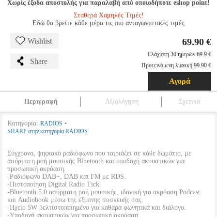
Χωρίς έξοδα αποστολής για παραλαβή από οποιοδήποτε eshop point!
Σταθερά Χαμηλές Τιμές!
Εδώ θα βρείτε κάθε μέρα τις πιο ανταγωνιστικές τιμές
69.90 €
Wishlist
Ελάχιστη 30 ημερών 69.9 €
Share
Προτεινόμενη λιανική 99.90 €
Αγορά
Περιγραφή
Αξιολόγηση
Σχετικά
Κατηγορία:
•
RADIOS
SHARP στην κατηγορία RADIOS
Σύγχρονο, ψηφιακό ραδιόφωνο που ταιριάζει σε κάθε δωμάτιο, με
ασύρματη ροή μουσικής Bluetooth και υποδοχή ακουστικών για
προσωπική ακρόαση.
-Ραδιόφωνο DAB+, DAB και FM με RDS.
-Πιστοποίηση Digital Radio Tick.
-Bluetooth 5.0 ασύρματη ροή μουσικής, ιδανική για ακρόαση Podcast
και Audiobook μέσω της έξυπνης συσκευής σας.
-Ηχείο 5W βελτιστοποιημένο για καθαρά φωνητικά και διάλογο.
-Υποδοχή ακουστικών για προσωπική ακρόαση.