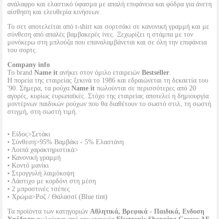
ανάλαφρο και ελαστικό ύφασμα με απαλή επιφάνεια και φόδρα για άνετη
αίσθηση και ελευθερία κινήσεων.
Το σετ αποτελείται από t-shirt και σορτσάκι σε κανονική γραμμή και με
σύνθεση από απαλές βαμβακερές ίνες. Ξεχωρίζει η στάμπα με τον
μονόκερω στη μπλούζα που επαναλαμβάνεται και σε όλη την επιφάνεια
του σορτς.
Company info
Το brand
Name it
ανήκει στον όμιλο εταιρειών
Bestseller
.
Η πορεία της εταιρείας ξεκινά το 1986 και εδραιώνεται τη δεκαετία του
'90. Σήμερα, τα ρούχα
Name it
πωλούνται σε περισσότερες από 20
αγορές, κυρίως ευρωπαϊκές. Στόχο της εταιρείας αποτελεί η δημιουργία
μοντέρνων παιδικών ρούχων που θα διαθέτουν το σωστό στιλ, τη σωστή
στιγμή, στη σωστή τιμή.
• Είδος>Σετάκι
• Σύνθεση>95% Βαμβάκι - 5% Ελαστάνη
• Λοιπά χαρακτηριστικά>
• Κανονική γραμμή
• Κοντό μανίκι
• Στρογγυλή λαιμόκοψη
• Λάστιχο με κορδόνι στη μέση
• 2 μπροστινές τσέπες
• Χρώμα>Ροζ / Θαλασσί (Blue tint)
Τα προϊόντα των κατηγοριών
Αθλητικά, Βρεφικά - Παιδικά, Ενδυση