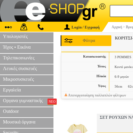
Login / Εγγραφή
Αρχική
>
Βρεφ
Υπολογιστές
ΚΟΡΙΤΣΙ
Φίλτρα
Ήχος • Εικόνα
Κατασκευαστής
Τηλεπικοινωνίες
3 POMMES
Τύπος
Κοντό μανίκι
Λευκές συσκευές
Ηλικία
6-9 μηνών
Μικροσυσκευές
Υψος
56cm
62
Εργαλεία
Απενεργοποίηση πολλαπλών φίλτρων
Οργανα γυμναστικής
ΝΕΟ
Outdoor
ΣΕΤ ΡΟΥΧΩΝ NA
Μουσικά όργανα
Security