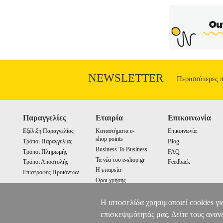
NEWSLETTER
Περισσότερες 
Παραγγελίες
Εταιρία
Επικοινωνία
Εξέλιξη Παραγγελίας
Καταστήματα e-
Επικοινωνία
shop points
Τρόποι Παραγγελίας
Blog
Business To Business
Τρόποι Πληρωμής
FAQ
Τα νέα του e-shop.gr
Τρόποι Αποστολής
Feedback
Η εταιρεία
Επιστροφές Προιόντων
Οροι χρήσης
Cookies
Η ιστοσελίδα χρησιμοποιεί cookies γι
επισκεψιμότητάς μας. Δείτε τους αναν