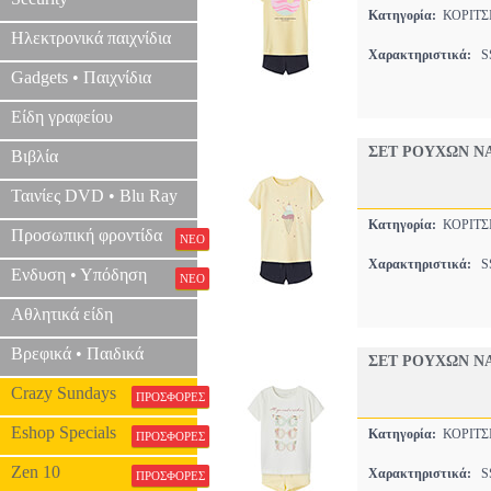
Κατηγορία:
ΚΟΡΙΤΣ
Ηλεκτρονικά παιχνίδια
Χαρακτηριστικά:
SS
Gadgets • Παιχνίδια
Είδη γραφείου
ΣΕΤ ΡΟΥΧΩΝ NA
Βιβλία
Ταινίες DVD • Blu Ray
Κατηγορία:
ΚΟΡΙΤΣ
Προσωπική φροντίδα
ΝΕΟ
Χαρακτηριστικά:
SS
Ενδυση • Υπόδηση
ΝΕΟ
Αθλητικά είδη
Βρεφικά • Παιδικά
ΣΕΤ ΡΟΥΧΩΝ NA
Crazy Sundays
ΠΡΟΣΦΟΡΕΣ
Eshop Specials
Κατηγορία:
ΚΟΡΙΤΣ
ΠΡΟΣΦΟΡΕΣ
Zen 10
Χαρακτηριστικά:
SS
ΠΡΟΣΦΟΡΕΣ