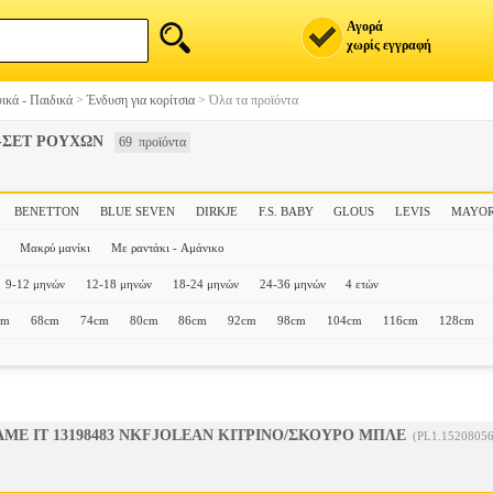
Αγορά
χωρίς εγγραφή
ικά - Παιδικά
>
Ένδυση για κορίτσια
>
Όλα τα προϊόντα
-ΣΕΤ ΡΟΥΧΩΝ
69 προϊόντα
BENETTON
BLUE SEVEN
DIRKJE
F.S. BABY
GLOUS
LEVIS
MAYO
Μακρύ μανίκι
Με ραντάκι - Αμάνικο
9-12 μηνών
12-18 μηνών
18-24 μηνών
24-36 μηνών
4 ετών
cm
68cm
74cm
80cm
86cm
92cm
98cm
104cm
116cm
128cm
ME IT 13198483 NKFJOLEAN ΚΙΤΡΙΝΟ/ΣΚΟΥΡΟ ΜΠΛΕ
(PL1.15208056