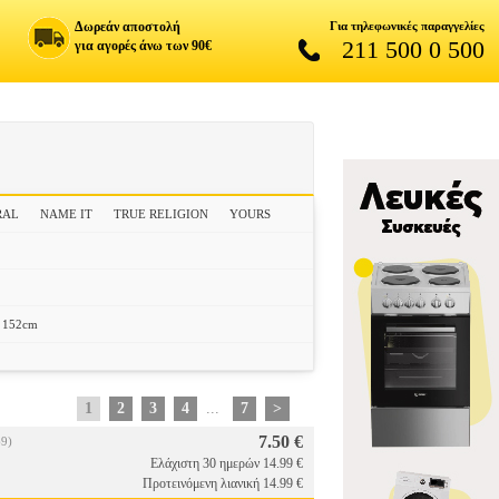
Δωρεάν αποστολή
Για τηλεφωνικές παραγγελίες
211 500 0 500
για αγορές άνω των 90€
RAL
NAME IT
TRUE RELIGION
YOURS
152cm
1
2
3
4
...
7
>
7.50 €
9)
Ελάχιστη 30 ημερών 14.99 €
Προτεινόμενη λιανική 14.99 €