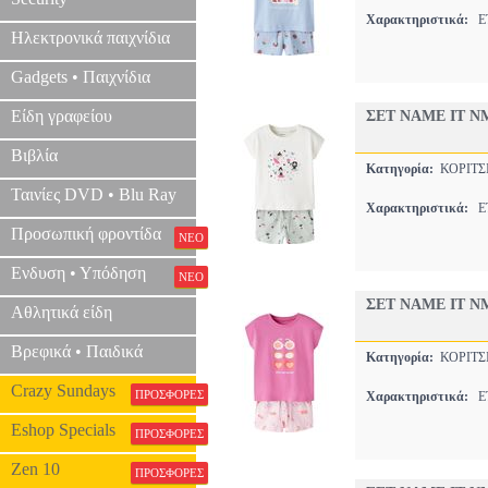
Χαρακτηριστικά:
ET
Ηλεκτρονικά παιχνίδια
Gadgets • Παιχνίδια
Είδη γραφείου
ΣΕΤ NAME IT NM
Βιβλία
Κατηγορία:
ΚΟΡΙΤΣ
Ταινίες DVD • Blu Ray
Χαρακτηριστικά:
ET
Προσωπική φροντίδα
ΝΕΟ
Ενδυση • Υπόδηση
ΝΕΟ
ΣΕΤ NAME IT NM
Αθλητικά είδη
Βρεφικά • Παιδικά
Κατηγορία:
ΚΟΡΙΤΣ
Crazy Sundays
ΠΡΟΣΦΟΡΕΣ
Χαρακτηριστικά:
ET
Eshop Specials
ΠΡΟΣΦΟΡΕΣ
Zen 10
ΠΡΟΣΦΟΡΕΣ