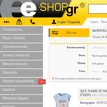
Login / Εγγραφή
Αρχική
>
Βρεφ
Υπολογιστές
ΚΟΡΙΤΣΙ
Φίλτρα
Ηλικία
24-3
Ήχος • Εικόνα
Τηλεπικοινωνίες
Κατασκευαστής
3 POMMES
Λευκές συσκευές
Τύπος
Κοντό μανίκι
Μικροσυσκευές
Ηλικία
6-9 μηνών
Υψος
56cm
62
Εργαλεία
Απενεργοποίηση πολλαπλών φίλτρων
Οργανα γυμναστικής
ΝΕΟ
Outdoor
ΣΕΤ NAME IT NM
ΕΤΩΝ)
(PL1.152113
Μουσικά όργανα
Κατηγορία:
ΚΟΡΙΤΣ
Security