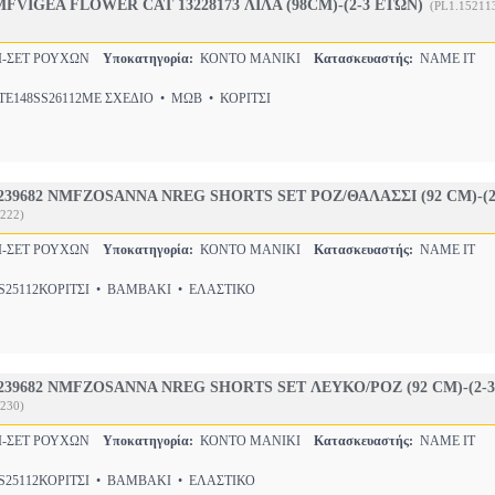
FVIGEA FLOWER CAT 13228173 ΛΙΛΑ (98CM)-(2-3 ΕΤΩΝ)
(PL1.15211
Ι-ΣΕΤ ΡΟΥΧΩΝ
Υποκατηγορία:
ΚΟΝΤΟ ΜΑΝΙΚΙ
Κατασκευαστής:
NAME IT
E148SS26112ΜΕ ΣΧΕΔΙΟ • ΜΩΒ • ΚΟΡΙΤΣΙ
239682 NMFZOSANNA NREG SHORTS SET ΡΟΖ/ΘΑΛΑΣΣΙ (92 CM)-(2
222)
Ι-ΣΕΤ ΡΟΥΧΩΝ
Υποκατηγορία:
ΚΟΝΤΟ ΜΑΝΙΚΙ
Κατασκευαστής:
NAME IT
25112ΚΟΡΙΤΣΙ • ΒΑΜΒΑΚΙ • ΕΛΑΣΤΙΚΟ
239682 NMFZOSANNA NREG SHORTS SET ΛΕΥΚΟ/ΡΟΖ (92 CM)-(2-3
230)
Ι-ΣΕΤ ΡΟΥΧΩΝ
Υποκατηγορία:
ΚΟΝΤΟ ΜΑΝΙΚΙ
Κατασκευαστής:
NAME IT
25112ΚΟΡΙΤΣΙ • ΒΑΜΒΑΚΙ • ΕΛΑΣΤΙΚΟ