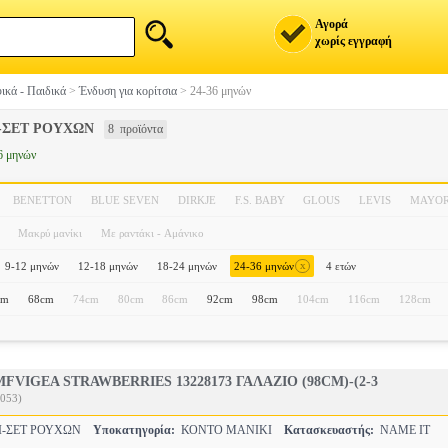
Αγορά
χωρίς εγγραφή
ικά - Παιδικά
>
Ένδυση για κορίτσια
>
24-36 μηνών
-ΣΕΤ ΡΟΥΧΩΝ
8 προϊόντα
6 μηνών
BENETTON
BLUE SEVEN
DIRKJE
F.S. BABY
GLOUS
LEVIS
MAYO
Μακρύ μανίκι
Με ραντάκι - Αμάνικο
x
9-12 μηνών
12-18 μηνών
18-24 μηνών
24-36 μηνών
4 ετών
cm
68cm
74cm
80cm
86cm
92cm
98cm
104cm
116cm
128cm
FVIGEA STRAWBERRIES 13228173 ΓΑΛΑΖΙΟ (98CM)-(2-3
053)
Ι-ΣΕΤ ΡΟΥΧΩΝ
Υποκατηγορία:
ΚΟΝΤΟ ΜΑΝΙΚΙ
Κατασκευαστής:
NAME IT