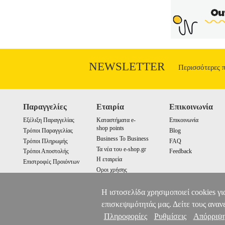
NEWSLETTER
Περισσότερες 
Παραγγελίες
Εταιρία
Επικοινωνία
Εξέλιξη Παραγγελίας
Καταστήματα e-
Επικοινωνία
shop points
Τρόποι Παραγγελίας
Blog
Business To Business
Τρόποι Πληρωμής
FAQ
Τα νέα του e-shop.gr
Τρόποι Αποστολής
Feedback
Η εταιρεία
Επιστροφές Προιόντων
Οροι χρήσης
Cookies
Η ιστοσελίδα χρησιμοποιεί cookies γι
επισκεψιμότητάς μας. Δείτε τους αναν
Πληροφορίες
Ρυθμίσεις
Απόρριψ