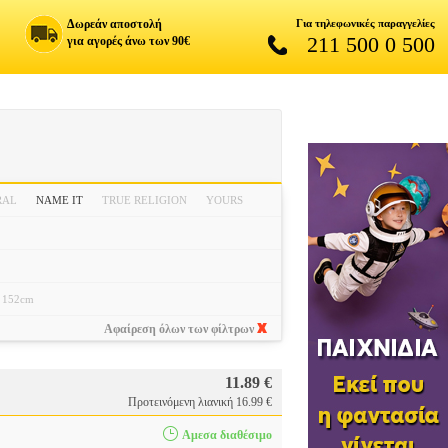
Δωρεάν αποστολή
Για τηλεφωνικές παραγγελίες
211 500 0 500
για αγορές άνω των 90€
RAL
NAME IT
TRUE RELIGION
YOURS
152cm
Αφαίρεση όλων των φίλτρων
11.89 €
Προτεινόμενη λιανική 16.99 €
Αμεσα διαθέσιμο