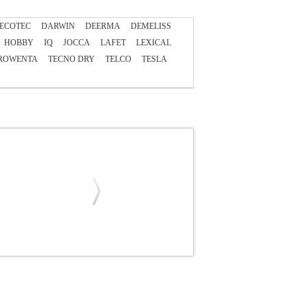
ECOTEC
DARWIN
DEERMA
DEMELISS
HOBBY
IQ
JOCCA
LAFET
LEXICAL
ROWENTA
TECNO DRY
TELCO
TESLA
IN
ΣΕΣΟΥΑΡ
Κατηγορία: ΣΕΣΟΥΑΡ
ιλογές θερμότητας. -Μπορείτε εύκολα να το
λληλο για οικιακή και επαγγελματική
μί-Μαύρο.• Εγγύηση: 1 χρόνος. DOA 7 ημερών