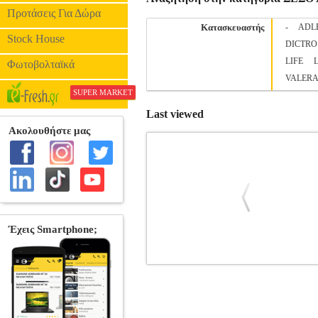
Προτάσεις Για Δώρα
Κατασκευαστής
-
ADL
Stock House
DICTRO
LIFE
Φωτοβολταϊκά
VALER
SUPER MARKET
Last viewed
ΣΕΣΟΥΑΡ ΜΑΛΛΙΩΝ 1200
•DARWIN στην κατηγορία ΣΕΣΟΥΑΡ Εύχρ
μεταφέρετε λόγο του μικρού τ
χρήση.Χαρακτηριστικά • Ισχύς: 1100W-