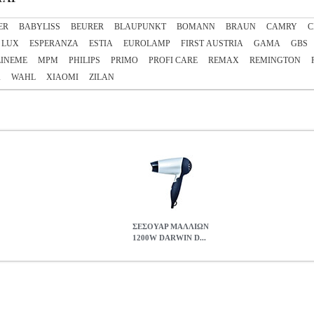
ER
BABYLISS
BEURER
BLAUPUNKT
BOMANN
BRAUN
CAMRY
C
 LUX
ESPERANZA
ESTIA
EUROLAMP
FIRST AUSTRIA
GAMA
GBS
LINEME
MPM
PHILIPS
PRIMO
PROFI CARE
REMAX
REMINGTON
A
WAHL
XIAOMI
ZILAN
ΣΕΣΟΥΑΡ ΜΑΛΛΙΩΝ
1200W DARWIN D...
W DARWIN DRW-047
HAP.312801
HAP.312801
DARWIN
DARW
ηστο και πρακτικό σεσουάρ μαλλιών με 2 ταχύτητες αέρα και 3 επ
ου όγκου και βάρους καθώς και της αναδιπλούμενης λαβής του. -Κατά
1200W.• Ταχύτητες αέρα: 2.• Επιλογές θερμότητας: 3.• Χρώμα: Αση