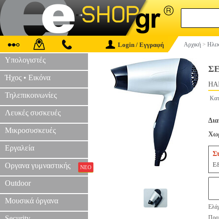
Login / Εγγραφή
Αρχική
>
Ηλεκ
Υπολογιστές
Σ
Ήχος • Εικόνα
HAP
Τηλεπικοινωνίες
Κατ
Λευκές συσκευές
Δια
Μικροσυσκευές
Χωρ
Εργαλεία
Σ
Εδ
Οργανα γυμναστικής
ΝΕΟ
Outdoor
Μουσικά όργανα
Ελάχ
Security
Προτ