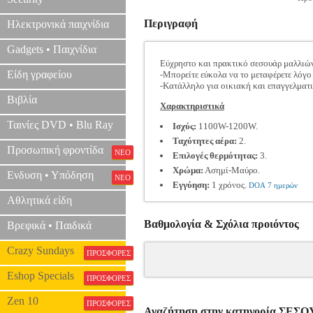
Περιγραφή
Ηλεκτρονικά παιχνίδια
Gadgets • Παιχνίδια
Εύχρηστο και πρακτικό σεσουάρ μαλλιών 
Είδη γραφείου
-Μπορείτε εύκολα να το μεταφέρετε λόγο
-Κατάλληλο για οικιακή και επαγγελματ
Βιβλία
Χαρακτηριστικά
Ταινίες DVD • Blu Ray
Ισχύς:
1100W-1200W.
Ταχύτητες αέρα:
2.
Προσωπική φροντίδα
ΝΕΟ
Επιλογές θερμότητας:
3.
Χρώμα:
Ασημί-Μαύρο.
Ενδυση • Υπόδηση
ΝΕΟ
Εγγύηση:
1 χρόνος.
DOA 7 ημερών
Αθλητικά είδη
Βαθμολογία & Σχόλια προιόντος
Βρεφικά • Παιδικά
Crazy Sundays
ΠΡΟΣΦΟΡΕΣ
Eshop Specials
ΠΡΟΣΦΟΡΕΣ
Zen 10
ΠΡΟΣΦΟΡΕΣ
Αναζήτηση στην κατηγορία ΣΕΣ