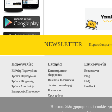
NEWSLETTER
Περισσότερες 
Παραγγελίες
Εταιρία
Επικοινωνία
Εξέλιξη Παραγγελίας
Καταστήματα e-
Επικοινωνία
shop points
Τρόποι Παραγγελίας
Blog
Business To Business
Τρόποι Πληρωμής
FAQ
Τα νέα του e-shop.gr
Τρόποι Αποστολής
Feedback
Η εταιρεία
Επιστροφές Προιόντων
Οροι χρήσης
Cookies
Η ιστοσελίδα χρησιμοποιεί cookies γι