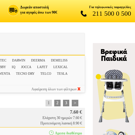
Δωρεάν αποστολή
Για τηλεφωνικές παραγγελίες
211 500 0 500
για αγορές άνω των 90€
TEC
DARWIN
DEERMA
DEMELISS
BBY
IQ
JOCCA
LAFET
LEXICAL
WENTA
TECNO DRY
TELCO
TESLA
Αφαίρεση όλων των φίλτρων
1
2
3
>
7.60 €
Ελάχιστη 30 ημερών 7.60 €
Προτεινόμενη λιανική 8.90 €
Αμεσα διαθέσιμο