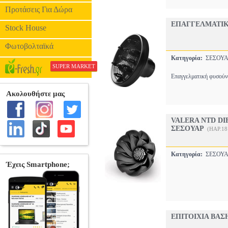
Προτάσεις Για Δώρα
ΕΠΑΓΓΕΛΜΑΤΙΚ
Stock House
Φωτοβολταϊκά
Κατηγορία:
ΣΕΣΟΥ
SUPER MARKET
Eπαγγελματική φυσούνα
VALERA NTD D
ΣΕΣΟΥΑΡ
(HAP.18
Κατηγορία:
ΣΕΣΟΥ
ΕΠΙΤΟΙΧΙΑ ΒΑΣ