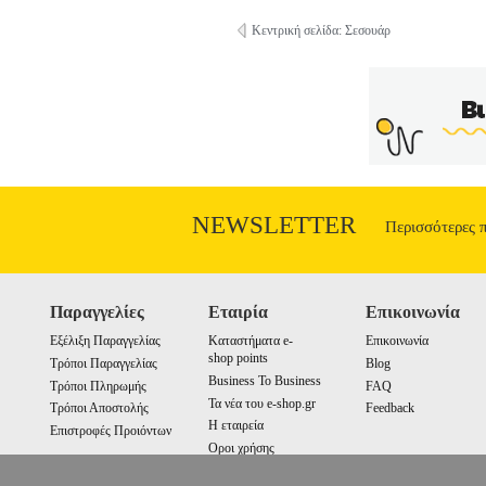
Κεντρική σελίδα: Σεσουάρ
NEWSLETTER
Περισσότερες 
Παραγγελίες
Εταιρία
Επικοινωνία
Εξέλιξη Παραγγελίας
Καταστήματα e-
Επικοινωνία
shop points
Τρόποι Παραγγελίας
Blog
Business To Business
Τρόποι Πληρωμής
FAQ
Τα νέα του e-shop.gr
Τρόποι Αποστολής
Feedback
Η εταιρεία
Επιστροφές Προιόντων
Οροι χρήσης
Cookies