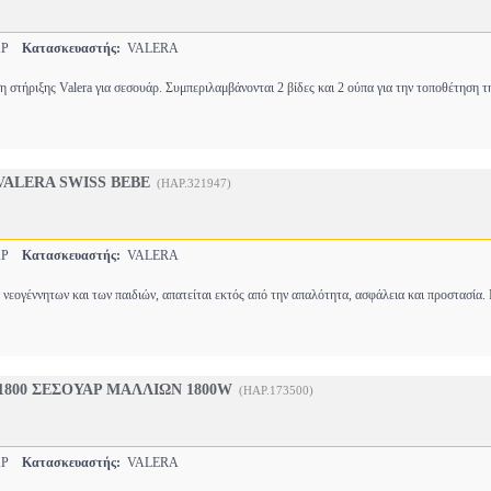
ΑΡ
Κατασκευαστής:
VALERA
ση στήριξης Valera για σεσουάρ. Συμπεριλαμβάνονται 2 βίδες και 2 ούπα για την τοποθέτηση 
VALERA SWISS BEBE
(HAP.321947)
ΑΡ
Κατασκευαστής:
VALERA
ν νεογέννητων και των παιδιών, απατείται εκτός από την απαλότητα, ασφάλεια και προστασία
1800 ΣΕΣΟΥΑΡ ΜΑΛΛΙΩΝ 1800W
(HAP.173500)
ΑΡ
Κατασκευαστής:
VALERA