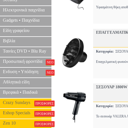
Υφασμάτινη θήκη αποθ
Ηλεκτρονικά παιχνίδια
Gadgets • Παιχνίδια
Είδη γραφείου
ΕΠΑΓΓΕΛΜΑΤΙΚ
Βιβλία
Ταινίες DVD • Blu Ray
Κατηγορία:
ΣΕΣΟΥ
Προσωπική φροντίδα
Eπαγγελματική φυσούνα
ΝΕΟ
Ενδυση • Υπόδηση
ΝΕΟ
Αθλητικά είδη
ΣΕΣΟΥΑΡ 1800W
Βρεφικά • Παιδικά
Crazy Sundays
ΠΡΟΣΦΟΡΕΣ
Κατηγορία:
ΣΕΣΟΥ
Eshop Specials
ΠΡΟΣΦΟΡΕΣ
Το σεσουάρ VALERA Act
Zen 10
ΠΡΟΣΦΟΡΕΣ