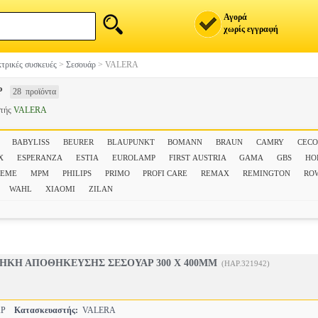
Αγορά
χωρίς εγγραφή
τρικές συσκευές
>
Σεσουάρ
>
VALERA
Ρ
28 προϊόντα
στής
VALERA
BABYLISS
BEURER
BLAUPUNKT
BOMANN
BRAUN
CAMRY
CECO
X
ESPERANZA
ESTIA
EUROLAMP
FIRST AUSTRIA
GAMA
GBS
HO
NEME
MPM
PHILIPS
PRIMO
PROFI CARE
REMAX
REMINGTON
RO
WAHL
XIAOMI
ZILAN
ΗΚΗ ΑΠΟΘΗΚΕΥΣΗΣ ΣΕΣΟΥΑΡ 300 X 400MM
(HAP.321942)
ΑΡ
Κατασκευαστής:
VALERA