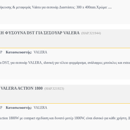
...
ήκευσης & μεταφοράς Valera για σεσουάρ.Διαστάσεις: 300 x 400mm.Χρώμα:
Η ΦΥΣΟΥΝΑ DST ΓΙΑ ΣΕΣΟΥΑΡ VALERA
(HAP.321944)
ΑΡ
Κατασκευαστής:
VALERA
 DST, για σεσουάρ VALERA, ιδανική για τέλειο φορμάρισμα, ανάλαφρες μπούκλες και extr
 VALERA ACTION 1800
(HAP.321923)
ΑΡ
Κατασκευαστής:
VALERA
ion 1800W με compact σχεδίαση και δυνατό μοτέρ 1800W, είναι ιδανικό για κάθε χρήστη. 