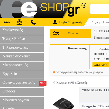
Login / Εγγραφή
Αρχική
>
Ηλεκ
Υπολογιστές
ΣΕΣΟΥΑ
Φίλτρα
Κατασκευα
Ήχος • Εικόνα
Τηλεπικοινωνίες
Κατασκευαστής
-
ADLER
DICTRO LU
Λευκές συσκευές
LIFE
LI
Μικροσυσκευές
x
VALERA
Απενεργοποίηση πολλαπλών φίλτρων
Εργαλεία
Οργανα γυμναστικής
Κεντρική σελίδα: Σεσουάρ
ΝΕΟ
ΥΦΑΣΜΑΤΙΝΗ Θ
Outdoor
Μουσικά όργανα
Κατηγορία:
ΣΕΣΟΥ
Security