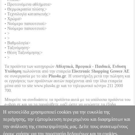
• Προτεινόμενα αθλήματα>
• Θερμοκρασία πλύσης>
• Τεχνολογία κατασκευής>
• Χρώμα>
• Νούμερο παπουτσιού>
• Νούμερο παπουτσιού>
• >
• >
• Βαθμολογία>
• Ταξινόμηση>
• Θέση Ταξινόμησης>
• >
Τα προϊόντα των κατηγοριών
Αθλητικά, Βρεφικά - Παιδικά, Ενδυση
Υπόδηση
πωλούνται από την εταιρεία
Electronic Shopping Greece ΑΕ
σε συνεργασία με το site
Plus4u.gr
. Η υποστήριξη μετά την πώληση και
οι εγγυήσεις των προϊόντων αυτών παρέχονται από την ίδια εταιρεία
μέσα από το site www.plus4u.gr και το τηλεφωνικό κέντρο 211 2000
700.
Μπορείτε να συνδυάσετε τα προϊόντα αυτά με τα υπόλοιπα προϊόντα του
e-shop.gr και να τα παραλάβετε μαζί ώστε να μειώσετε τα έξοδα
αποστολής. Μπορείτε επίσης να παραλάβετε από οποιοδήποτε eshop
Η ιστοσελίδα χρησιμοποιεί cookies για την ευκολία της
point με μηδενικά έξοδα αποστολής ανεξαρτήτως ύψους παραγγελίας!
περιήγησης, την εξατομίκευση περιεχομένου και διαφημίσεων και
την ανάλυση της επισκεψιμότητάς μας. Δείτε τους ανανεωμένους
ΣΕΡΠΑΝΤΙΝΑ CLOWN REPUBLIC ΑΣΗΜΙ [320078]
PL1.152081417
PL1.152081417
CLOWN REPUBLIC
CLOWN
όρους χρήσης για την προστασία δεδομένων και τα cookies.