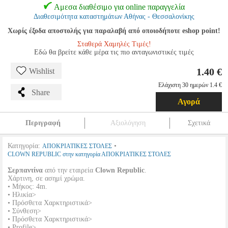
Αμεσα διαθέσιμο για online παραγγελία
Διαθεσιμότητα καταστημάτων Αθήνας - Θεσσαλονίκης
Χωρίς έξοδα αποστολής για παραλαβή από οποιοδήποτε eshop point!
Σταθερά Χαμηλές Τιμές!
Εδώ θα βρείτε κάθε μέρα τις πιο ανταγωνιστικές τιμές
1.40 €
Wishlist
Ελάχιστη 30 ημερών 1.4 €
Share
Αγορά
Περιγραφή
Αξιολόγηση
Σχετικά
Κατηγορία:
•
ΑΠΟΚΡΙΑΤΙΚΕΣ ΣΤΟΛΕΣ
CLOWN REPUBLIC στην κατηγορία ΑΠΟΚΡΙΑΤΙΚΕΣ ΣΤΟΛΕΣ
Σερπαντίνα
από την εταιρεία
Clown Republic
.
Χάρτινη, σε ασημί χρώμα.
• Μήκος: 4m.
• Ηλικία>
• Πρόσθετα Χαρκτηριστικά>
• Σύνθεση>
• Πρόσθετα Χαρκτηριστικά>
• Profile>