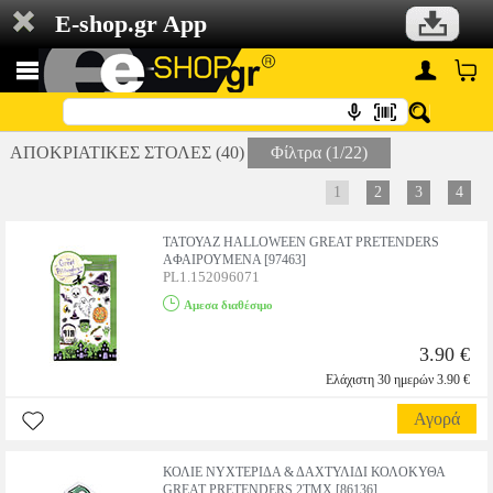
E-shop.gr App
ΑΠΟΚΡΙΑΤΙΚΕΣ ΣΤΟΛΕΣ (40)
Φίλτρα (1/22)
1
2
3
4
ΤΑΤΟΥΑΖ HALLOWEEN GREAT PRETENDERS
ΑΦΑΙΡΟΥΜΕΝΑ [97463]
PL1.152096071
Αμεσα διαθέσιμο
3.90 €
Ελάχιστη 30 ημερών 3.90 €
Αγορά
ΚΟΛΙΕ ΝΥΧΤΕΡΙΔΑ & ΔΑΧΤΥΛΙΔΙ ΚΟΛΟΚΥΘΑ
GREAT PRETENDERS 2ΤΜΧ [86136]