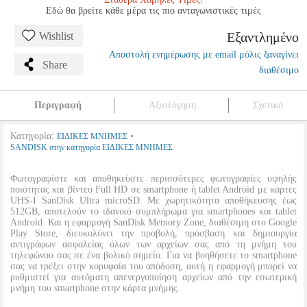
Εδώ θα βρείτε κάθε μέρα τις πιο ανταγωνιστικές τιμές
Εξαντλημένο
Wishlist
Αποστολή ενημέρωσης με email μόλις ξαναγίνει
Share
διαθέσιμο
Περιγραφή
Αξιολόγηση
Σχετικά
Κατηγορία:
•
ΕΙΔΙΚΕΣ ΜΝΗΜΕΣ
SANDISK στην κατηγορία ΕΙΔΙΚΕΣ ΜΝΗΜΕΣ
Φωτογραφίστε και αποθηκεύστε περισσότερες φωτογραφίες υψηλής
ποιότητας και βίντεο Full HD σε smartphone ή tablet Android με κάρτες
UHS-I SanDisk Ultra microSD. Με χωρητικότητα αποθήκευσης έως
512GB, αποτελούν το ιδανικό συμπλήρωμα για smartphones και tablet
Android. Και η εφαρμογή SanDisk Memory Zone, διαθέσιμη στο Google
Play Store, διευκολύνει την προβολή, πρόσβαση και δημιουργία
αντιγράφων ασφαλείας όλων των αρχείων σας από τη μνήμη του
τηλεφώνου σας σε ένα βολικό σημείο. Για να βοηθήσετε το smartphone
σας να τρέξει στην κορυφαία του απόδοση, αυτή η εφαρμογή μπορεί να
ρυθμιστεί για αυτόματη απενεργοποίηση αρχείων από την εσωτερική
μνήμη του smartphone στην κάρτα μνήμης.