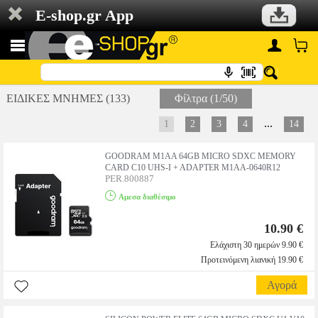
E-shop.gr App
ΕΙΔΙΚΕΣ ΜΝΗΜΕΣ (133)
Φίλτρα (1/50)
...
1
2
3
4
14
GOODRAM M1AA 64GB MICRO SDXC MEMORY
CARD C10 UHS-I + ADAPTER M1AA-0640R12
PER.800887
Αμεσα διαθέσιμο
10.90 €
Ελάχιστη 30 ημερών 9.90 €
Προτεινόμενη λιανική 19.90 €
Αγορά