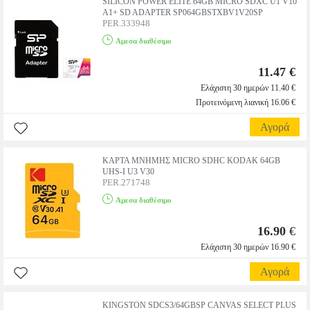
SILICON POWER ELITE 64GB MICRO SDXC U1 V10
A1+ SD ADAPTER SP064GBSTXBV1V20SP
PER.333948
Αμεσα διαθέσιμο
11.47 €
Ελάχιστη 30 ημερών 11.40 €
Προτεινόμενη λιανική 16.06 €
Αγορά
ΚΑΡΤΑ ΜΝΗΜΗΣ MICRO SDHC KODAK 64GB
UHS-I U3 V30
PER.271748
Αμεσα διαθέσιμο
16.90
€
Ελάχιστη 30 ημερών 16.90 €
Αγορά
KINGSTON SDCS3/64GBSP CANVAS SELECT PLUS