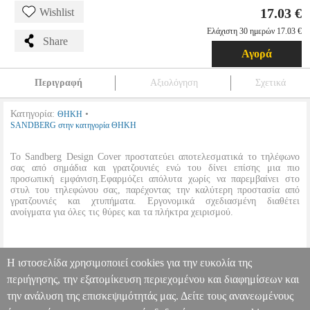
17.03 €
Wishlist
Ελάχιστη 30 ημερών 17.03 €
Share
Αγορά
Περιγραφή
Αξιολόγηση
Σχετικά
Κατηγορία:
•
ΘΗΚΗ
SANDBERG στην κατηγορία ΘΗΚΗ
Το Sandberg Design Cover προστατεύει αποτελεσματικά το τηλέφωνο
σας από σημάδια και γρατζουνιές ενώ του δίνει επίσης μια πιο
προσωπική εμφάνιση.Εφαρμόζει απόλυτα χωρίς να παρεμβαίνει στο
στυλ του τηλεφώνου σας, παρέχοντας την καλύτερη προστασία από
γρατζουνιές και χτυπήματα. Εργονομικά σχεδιασμένη διαθέτει
ανοίγματα για όλες τις θύρες και τα πλήκτρα χειρισμού.
•
Συμβατότητα:
Iphone 5/5S.
Η ιστοσελίδα χρησιμοποιεί cookies για την ευκολία της
•
Τύπος:
Back cover.
•
Χρώμα:
Ρόζ.
περιήγησης, την εξατομίκευση περιεχομένου και διαφημίσεων και
την ανάλυση της επισκεψιμότητάς μας. Δείτε τους ανανεωμένους
SANDBERG BLING COVER IPHONE 5/5S DIAMOND PINK