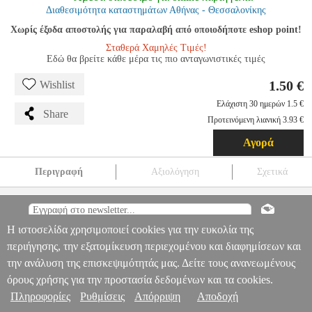
Διαθεσιμότητα καταστημάτων Αθήνας - Θεσσαλονίκης
Χωρίς έξοδα αποστολής για παραλαβή από οποιοδήποτε eshop point!
Σταθερά Χαμηλές Τιμές!
Εδώ θα βρείτε κάθε μέρα τις πιο ανταγωνιστικές τιμές
1.50 €
Wishlist
Ελάχιστη 30 ημερών 1.5 €
Share
Προτεινόμενη λιανική 3.93 €
Αγορά
Περιγραφή
Αξιολόγηση
Σχετικά
S CASE FOR LG L90 PURPLE
TEL.022019
TEL.022019
OEM
OEM
ΘΗΚΗ
S CASE FOR LG L90 PURPLE
1.50
Η ιστοσελίδα χρησιμοποιεί cookies για την ευκολία της
Πληροφορίες & Υπηρεσίες >
περιήγησης, την εξατομίκευση περιεχομένου και διαφημίσεων και
την ανάλυση της επισκεψιμότητάς μας. Δείτε τους ανανεωμένους
όρους χρήσης για την προστασία δεδομένων και τα cookies.
Πληροφορίες
Ρυθμίσεις
Απόρριψη
Αποδοχή