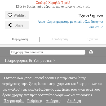
Σταθερά Χαμηλές Τιμές!
Εδώ θα βρείτε κάθε μέρα τις πιο ανταγωνιστικές τιμές
Εξαντλημένο
Wishlist
Αποστολή ενημέρωσης με email μόλις ξαναγίνει
Share
διαθέσιμο
Περιγραφή
Αξιολόγηση
Σχετικά
ROSSINI - LA CAMBIALE DI MATRIMONIO
MSC.601776
MSC.601776
RICORDI
RICORDI
ΜΟΥΣΙΚΑ ΒΙΒΛΙΑ
ΚΛΑΣΙΚΟΥ ΤΡΑΓΟΥΔΙΟΥ
ROSSINI - LA CAMBIALE DI
Πληροφορίες & Υπηρεσίες >
MATRIMONIO
0
Η ιστοσελίδα χρησιμοποιεί cookies για την ευκολία της
περιήγησης, την εξατομίκευση περιεχομένου και διαφημίσεων και
την ανάλυση της επισκεψιμότητάς μας. Δείτε τους ανανεωμένους
όρους χρήσης για την προστασία δεδομένων και τα cookies.
Πληροφορίες
Ρυθμίσεις
Απόρριψη
Αποδοχή